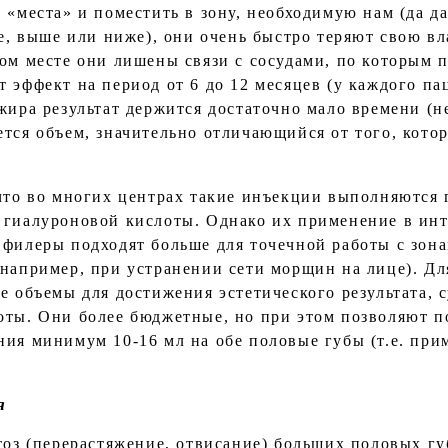
 «места» и поместить в зону, необходимую нам (да д
ее, выше или ниже), они очень быстро теряют свою в
вом месте они лишены связи с сосудами, по которым 
т эффект на период от 6 до 12 месяцев (у каждого п
жира результат держится достаточно мало времени (не
ется объем, значительно отличающийся от того, кото
 что во многих центрах такие инъекции выполняются 
 гиалуроновой кислоты. Однако их применение в ин
 филеры подходят больше для точечной работы с зо
(например, при устранении сети морщин на лице). Дл
ие объемы для достижения эстетического результата,
оты. Они более бюджетные, но при этом позволяют п
ния минимум 10-16 мл на обе половые губы (т.е. при
я
тоз (перерастяжение, отвисание) больших половых гу