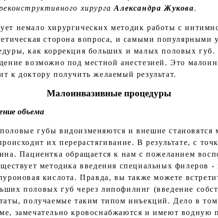
 реконструктивного хирурга
Александра Жукова
.
ует немало хирургических методик работы с интимн
стетическая сторона вопроса, и самыми популярными 
едуры, как коррекция больших и малых половых губ.
едение возможно под местной анестезией. Это малои
ит к доктору получить желаемый результат.
Малоинвазивные процедуры
ение объема
 половые губы видоизменяются и внешне становятся 
происходит их перерастягивание. В результате, с то
тина. Пациентка обращается к нам с пожеланием восп
существует методика введения специальных филеров -
луроновая кислота. Правда, вы также можете встрети
ьших половых губ через липофилинг (введение собс
ьтаты, получаемые таким типом инъекций. Дело в том
ме, замечательно кровоснабжаются и имеют водную 