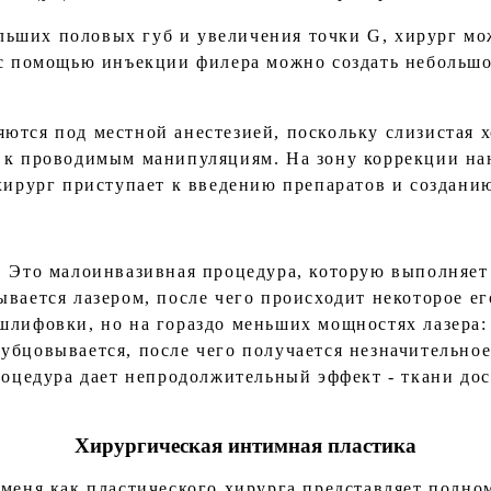
ших половых губ и увеличения точки G, хирург мож
 с помощью инъекции филера можно создать небольшо
ются под местной анестезией, поскольку слизистая 
 к проводимым манипуляциям. На зону коррекции на
 хирург приступает к введению препаратов и создани
. Это малоинвазивная процедура, которую выполняет
вается лазером, после чего происходит некоторое ег
шлифовки, но на гораздо меньших мощностях лазера: 
убцовывается, после чего получается незначительно
процедура дает непродолжительный эффект - ткани до
Хирургическая интимная пластика
 меня как пластического хирурга представляет полно