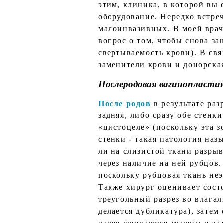
этим, клиника, в которой вы
оборудование. Нередко встреч
малоинвазивных. В моей врач
вопрос о том, чтобы снова за
свертываемость крови). В свя
заменители крови и донорска
Послеродовая вагинопласти
После родов
в результате ра
задняя, либо сразу обе стенк
«цистоцеле» (поскольку эта 
стенки - такая патология наз
ли на слизистой ткани разры
через наличие на ней рубцов
поскольку рубцовая ткань неэ
Также хирург оценивает сост
треугольный разрез во влагал
делается дубликатура), затем
далее сшиваются мышцы и зат