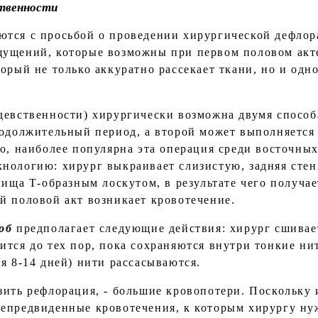
ственности
тся с просьбой о проведении хирургической дефлор
ущений, которые возможны при первом половом акте
орый не только аккуратно рассекает ткани, но и одн
девственности) хирургически возможна двумя способ
родолжительный период, а второй может выполняется 
о, наиболее популярна эта операция среди восточных
нологию: хирург выкраивает слизистую, задняя стен
лища Т-образным лоскутом, в результате чего получа
й половой акт возникает кровотечение.
об
предполагает следующие действия: хирург сшивае
тся до тех пор, пока сохраняются внутри тонкие нит
я 8-14 дней) нити рассасываются.
зить рефлорация, - большие кровопотери. Поскольку
епредвиденные кровотечения, к которым хирургу нуж