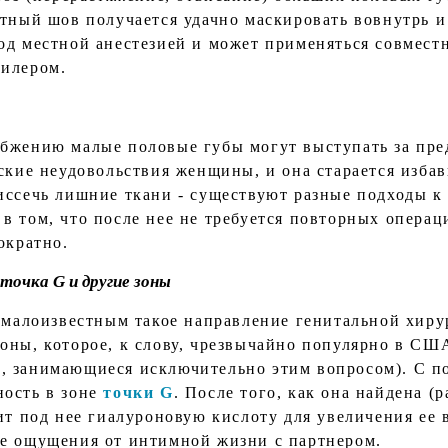
тный шов получается удачно маскировать вовнутрь и 
од местной анестезией и может применяться совмест
филером.
бжению малые половые губы могут выступать за пре
ские неудовольствия женщины, и она старается избав
иссечь лишние ткани - существуют разные подходы к 
в том, что после нее не требуется повторных операц
ократно.
точка G и другие зоны
я малоизвестным такое направление генитальной хиру
оны, которое, к слову, чрезвычайно популярно в США
, занимающиеся исключительно этим вопросом). С п
ность в зоне
точки
G
. После того, как она найдена (
ит под нее гиалуроновую кислоту для увеличения ее 
ие ощущения от интимной жизни с партнером.