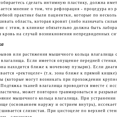
 собираетесь сделать интимную пластику, должна име
ается мнение о том, что рефлорация - процедура из 
ебной практике были пациентки, которые по несколь
шивать область, которая кровит (либо назначать сил
зи с этим, в клинике обязательно должна быть лабор
я кровь на случай возникновения непредвиденных си
ка
зрывов или растяжения мышечного кольца влагалища с
и влагалища. Если имеется опущение передней стенки
зона находится ближе к мочевому пузырю). Если диаг
ывается «ректоцеле» (т.к. зона ближе к прямой кишке
вы (которые могут возникать при прохождении крупн
. Подтяжка тканей влагалища проводится вместе с ис
ластична, может повторно травмироваться и разрыват
ояние мышечного кольца влагалища. При устранении 
ище (основанием наружу и острием внутрь), иссекае
 сшивается слизистая. При цистоцеле по верхней стен
ем - слизистая.