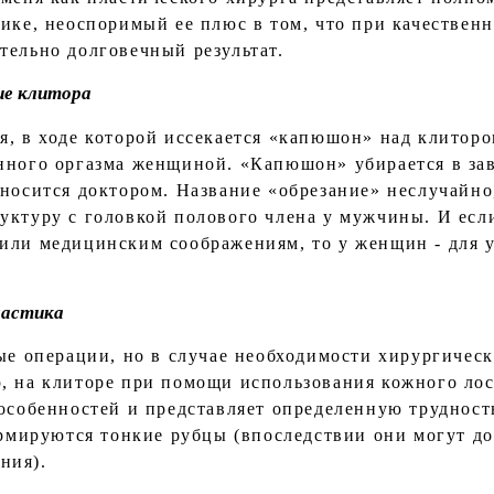
тике, неоспоримый ее плюс в том, что при качестве
тельно долговечный результат.
ие клитора
я, в ходе которой иссекается «капюшон» над клитор
нного оргазма женщиной. «Капюшон» убирается в зав
ыносится доктором. Название «обрезание» неслучайно
уктуру с головкой полового члена у мужчины. И есл
или медицинским соображениям, то у женщин - для 
ластика
тые операции, но в случае необходимости хирургичес
, на клиторе при помощи использования кожного лос
особенностей и представляет определенную трудность
формируются тонкие рубцы (впоследствии они могут д
ния).