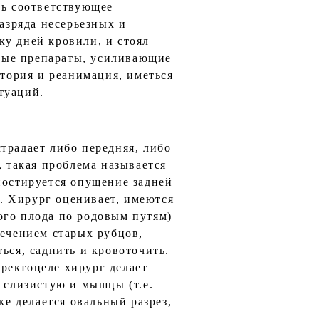
ть соответствующее
разряда несерьезных и
ку дней кровили, и стоял
ьные препараты, усиливающие
атория и реанимация, иметься
туаций.
традает либо передняя, либо
, такая проблема называется
ностируется опущение задней
). Хирург оценивает, имеются
ого плода по родовым путям)
сечением старых рубцов,
ься, саднить и кровоточить.
ректоцеле хирург делает
т слизистую и мышцы (т.е.
ке делается овальный разрез,