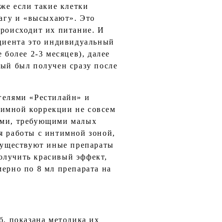
аже если такие клетки
лагу и «высыхают». Это
происходит их питание. И
ациента это индивидуальный
 более 2-3 месяцев), далее
рый был получен сразу после
гелями «Рестилайн» и
тимной коррекции не совсем
нами, требующими малых
я работы с интимной зоной,
 существуют иные препараты
олучить красивый эффект,
мерно по 8 мл препарата на
б, показана методика их