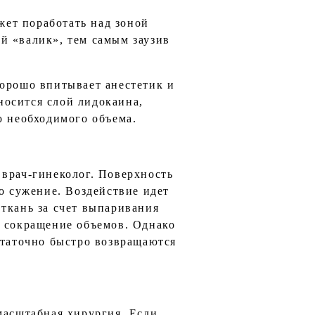
ет поработать над зоной
й «валик», тем самым заузив
хорошо впитывает анестетик и
носится слой лидокаина,
ю необходимого объема.
 врач-гинеколог. Поверхность
о сужение. Воздействие идет
ткань за счет выпаривания
е сокращение объемов. Однако
статочно быстро возвращаются
масштабная хирургия. Если