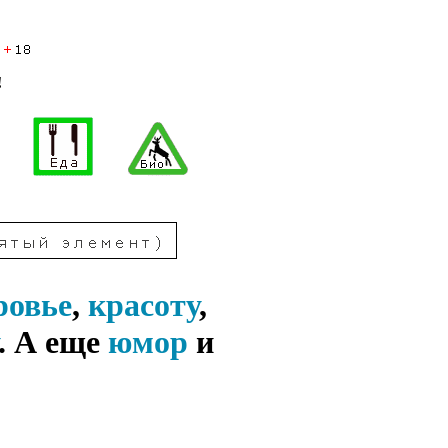
!
ровье
,
красоту
,
. А еще
юмор
и