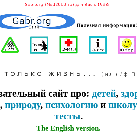
Полезная информация
вательный сайт про:
детей
,
здо
,
природу
,
психологию
и
школу
тесты
.
The English version.