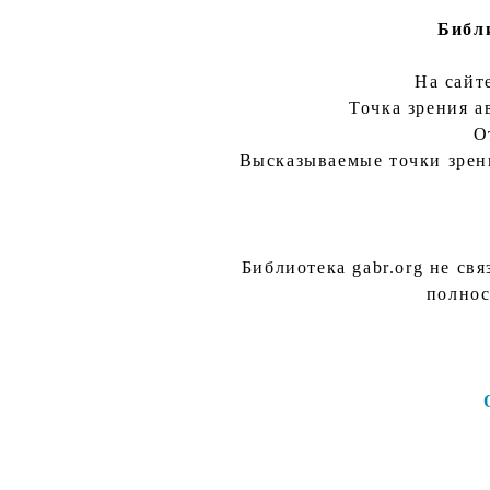
Библи
На сайт
Точка зрения а
О
Высказываемые точки зрени
Библиотека gabr.org не св
полнос