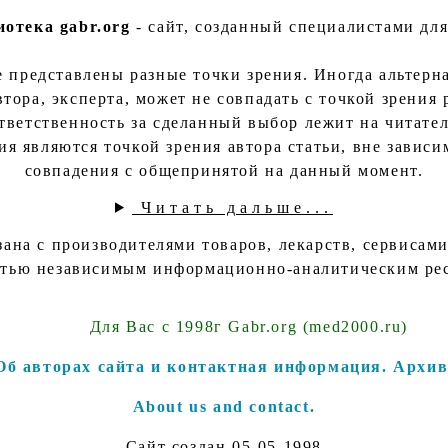
отека gabr.org
- сайт, созданный специалистами для
е представлены разные точки зрения. Иногда альтерн
втора, эксперта, может не совпадать с точкой зрения 
тветственность за сделанный выбор лежит на читател
я являются точкой зрения автора статьи, вне зависи
совпадения с общепринятой на данный момент.
Читать дальше...
язана с производителями товаров, лекарств, сервисам
тью независимым информационно-аналитическим ре
Для Вас с 1998г Gabr.org (med2000.ru)
Об авторах сайта и контактная информация.
Архив
About us and contact.
Сайт создан
05-05-1998