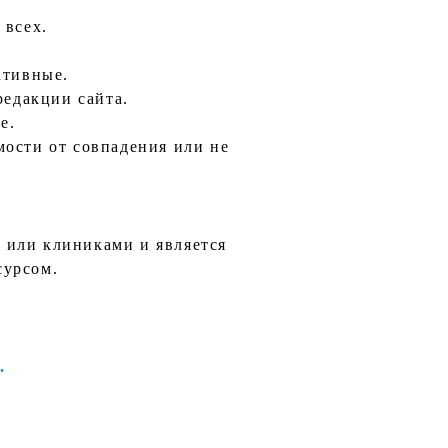
 всех.
ативные.
редакции сайта.
е.
мости от совпадения или не
и или клиниками и является
сурсом.
.