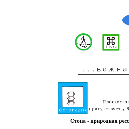
Плоскост
присутствует у 
Стопа - природная рес