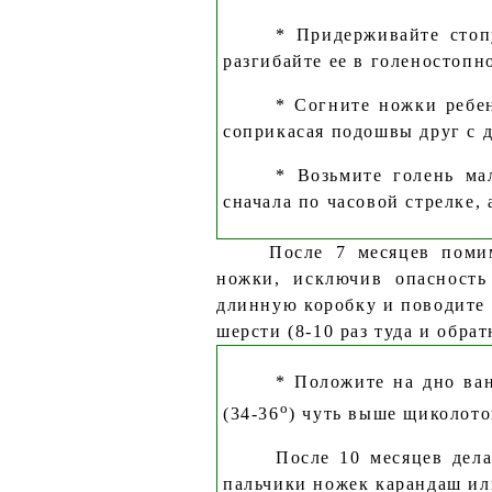
* Придерживайте стоп
разгибайте ее в голеностопно
* Согните ножки ребен
соприкасая подошвы друг с д
* Возьмите голень ма
сначала по часовой стрелке, а
После 7 месяцев поми
ножки, исключив опасность
длинную коробку и поводите
шерсти (8-10 раз туда и обрат
* Положите на дно ва
о
(34-36
) чуть выше щиколото
После 10 месяцев дела
пальчики ножек карандаш или