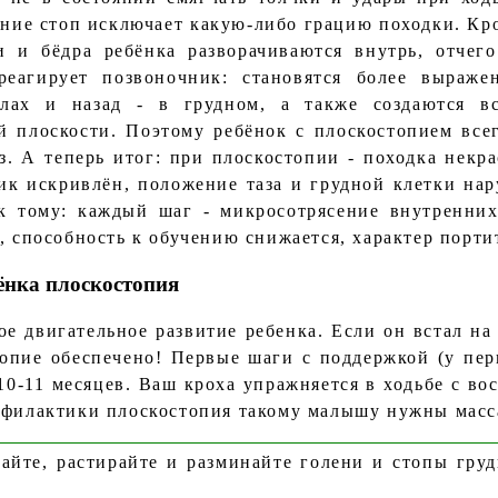
ение стоп исключает какую-либо грацию походки. Кр
и и бёдра ребёнка разворачиваются внутрь, отчего
реагирует позвоночник: становятся более выраж
лах и назад - в грудном, а также создаются вс
й плоскости. Поэтому ребёнок с плоскостопием всег
з. А теперь итог: при плоскостопии - походка некра
ик искривлён, положение таза и грудной клетки нар
 тому: каждый шаг - микросотрясение внутренних
, способность к обучению снижается, характер порти
бёнка плоскостопия
е двигательное развитие ребенка. Если он встал на 
топие обеспечено! Первые шаги с поддержкой (у пе
10-11 месяцев. Ваш кроха упражняется в ходьбе с во
рофилактики плоскостопия такому малышу нужны мас
айте, растирайте и разминайте голени и стопы грудн