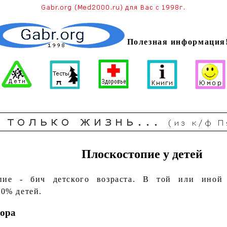
Полезная информация
Плоскостопие у детей
опие - бич детского возраста. В той или иной
80% детей.
сора