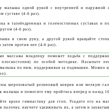
у малыша одной рукой с внутренней и наружной с
м суставе (4-6 раз).
ка в тазобедренных и голеностопных суставах и п
ругом (4-6 раз).
лыша в свою руку, а другой рукой вращайте стоп
 затем против нее (4-6 раз).
мо массажа младенцу поможет ходьба с поддержкой
 плоскостопия) по особой методике. Насыпьте п
 малыша по ним, поддерживая за подмышки. Можно ша
но).
нны шероховатый резиновый коврик или мелкую галь
к малыша и помогите ему пройтись вперед и назад 10
йте крохе гимнастику для стоп. Усадите его на ма
 палочку, научите удерживать их, а затем и захватыв