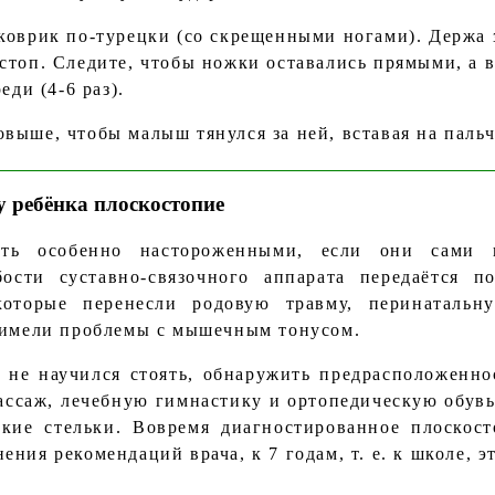
 коврик по-турецки (со скрещенными ногами). Держа 
стоп. Следите, чтобы ножки оставались прямыми, а в
еди (4-6 раз).
выше, чтобы малыш тянулся за ней, вставая на пальч
у ребёнка плоскостопие
ыть особенно настороженными, если они сами 
бости суставно-связочного аппарата передаётся п
которые перенесли родовую травму, перинаталь
, имели проблемы с мышечным тонусом.
к не научился стоять, обнаружить предрасположенно
ссаж, лечебную гимнастику и ортопедическую обувь,
кие стельки. Вовремя диагностированное плоскос
ния рекомендаций врача, к 7 годам, т. е. к школе, э