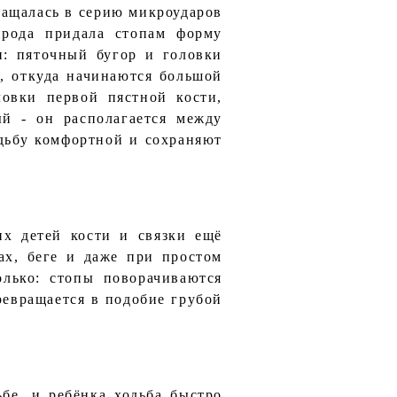
ращалась в серию микроударов
ирода придала стопам форму
и: пяточный бугор и головки
, откуда начинаются большой
ловки первой пястной кости,
й - он располагается между
одьбу комфортной и сохраняют
х детей кости и связки ещё
ах, беге и даже при простом
олько: стопы поворачиваются
ревращается в подобие грубой
бе, и ребёнка ходьба быстро