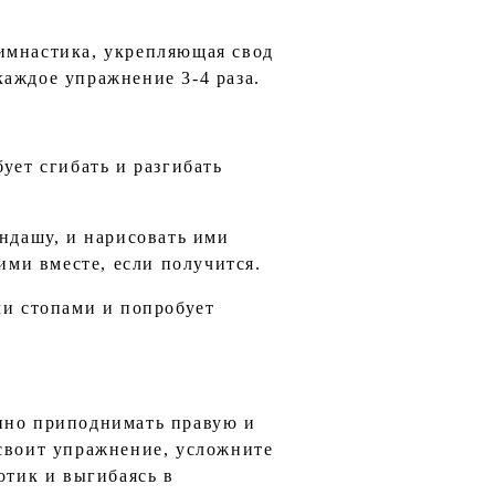
имнастика, укрепляющая свод
аждое упражнение 3-4 раза.
ует сгибать и разгибать
андашу, и нарисовать ими
ими вместе, если получится.
ми стопами и попробует
енно приподнимать правую и
освоит упражнение, усложните
отик и выгибаясь в