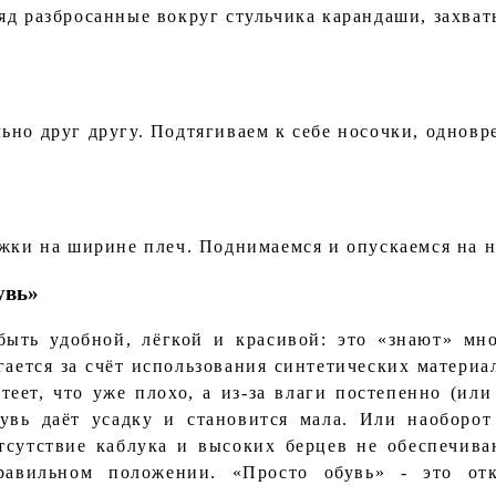
яд разбросанные вокруг стульчика карандаши, захва
ьно друг другу. Подтягиваем к себе носочки, однов
ожки на ширине плеч. Поднимаемся и опускаемся на н
увь»
быть удобной, лёгкой и красивой: это «знают» мн
гается за счёт использования синтетических матери
еет, что уже плохо, а из-за влаги постепенно (или
увь даёт усадку и становится мала. Или наоборот 
тсутствие каблука и высоких берцев не обеспечив
равильном положении. «Просто обувь» - это отк