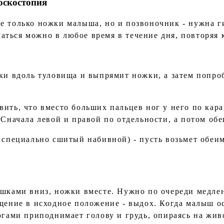
оскостопия
е только ножки малыша, но и позвоночник - нужна г
ться можно в любое время в течение дня, повторяя к
ки вдоль туловища и выпрямит ножки, а затем попроб
вить, что вместо больших пальцев ног у него по кар
 Сначала левой и правой по отдельности, а потом обе
е специально сшитый набивной) - пусть возьмет обеи
ошками вниз, ножки вместе. Нужно по очереди медл
ащение в исходное положение - выдох. Когда малыш 
огами приподнимает голову и грудь, опираясь на жив