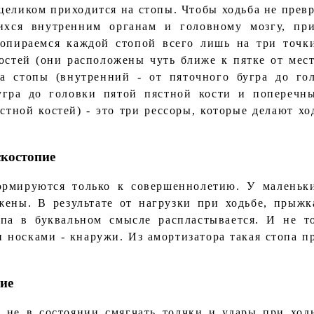
 целиком приходится на стопы. Чтобы ходьба не прев
ихся внутренним органам и головному мозгу, пр
опираемся каждой стопой всего лишь на три точк
остей (они расположены чуть ближе к пятке от мест
а стопы (внутренний - от пяточного бугра до го
угра до головки пятой пястной кости и поперечны
стной костей) - это три рессоры, которые делают х
скостопие
ормируются только к совершеннолетию. У маленьки
жены. В результате от нагрузки при ходьбе, прыжк
па в буквальном смысле распластывается. И не т
 носками - кнаружи. Из амортизатора такая стопа п
ие
 не в состоянии смягчать толчки и удары при ходь