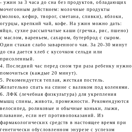
- ужин за 3 часа до сна без продуктов, обладающих
мочегонным действием: молочные продукты
(молоко, кефир, творог, сметана, сливки), яблоки,
огурцы, крепкий чай, кофе. На ужин можно дать:
яйцо, сухие рассыпчатые каши (гречка, рис, пшено)
с маслом, вареньем, сахаром, бутерброд с сыром.
Один стакан слабо заваренного чая. За 20-30 минут
до сна дается хлеб с кусочком сельди или
присоленный.
4. Последний час перед сном три раза ребенку нужн
помочиться (каждые 20 минут).
5. Рекомендуется теплая, жесткая постель.
Желательно спать на спине с валиком под коленями.
6. ЛФК (лечебная физкультура) для укрепления
мышц спины, живота, промежности. Рекомендуются
велосипед, роликовые и обычные коньки, лыжи,
плавание, если нет противопоказаний. Из
фармакологических средств в настоящее время при
генетически обусловленном энурезе с успехом