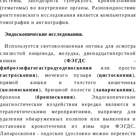
системы, заподозрить туберкулез, кровоизлияния
(гематомы) во внутренние органы. Разновидностями
рентгеновского исследования является компьютерная
томография и ангиография.
Эндоскопические исследования.
Используется световолоконная оптика для осмотра
слизистой пищевода, желудка, двенадцатиперстной
кишки (
ФЭГДС -
фиброэзофагогастродуоденоскопия
или просто
гастроскопия
), мочевого пузыря (
цистоскопия
),
прямой кишки и толстого кишечника
(
колоноскопия
), брюшной полости (
лапароскопия
),
бронхов (
бронхоскопия
). Эндоскопические
диагностические воздействия нередко являются и
терапевтическими мероприятиями, например для
удаления обнаруженных полипов или выявления и
остановки кровотечения из язвы при ФЭГДС.
Лапароскопия - эндоскоп (дословно можно перевести