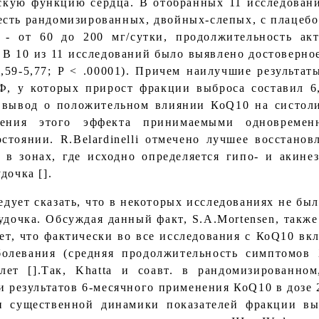
скую функцию сердца. В отобранных 11 исследован
есть рандомизированных, двойных-слепых, с плацеб
х - от 60 до 200 мг/сутки, продолжительность ак
в. В 10 из 11 исследований было выявлено достоверн
,59-5,77; P < .00001). Причем наилучшие результат
 у которых прирост фракции выброса составил 6,
н вывод о положительном влиянии КоQ10 на систол
ния этого эффекта принимаемыми одновременно
стоянии. R.Belardinelli отмечено лучшее восстанов
в зонах, где исходно определяется гипо- и акинез
дочка [].
едует сказать, что в некоторых исследованиях не бы
дочка. Обсуждая данный факт, S.A.Mortensen, такж
ет, что фактически во все исследования с КоQ10 в
болевания (средняя продолжительность симптомов 
лет [].Так, Khatta и соавт. в рандомизированном
 результатов 6-месячного применения КоQ10 в дозе 2
 существенной динамики показателей фракции выб