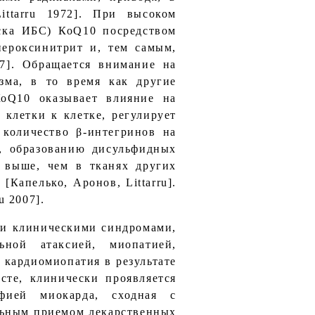
ittarru 1972]. При высоком
иска ИБС) КоQ10 посредством
пероксинитрит и, тем самым,
07]. Обращается внимание на
зма, в то время как другие
КоQ10 оказывает влияние на
 клетки к клетке, регулирует
количество β-интегринов на
, образованию дисульфидных
0 выше, чем в тканях других
Капелько, Аронов, Littarru].
u 2007].
ми клиническими синдромами,
ьной атаксией, миопатией,
 кардиомиопатия в результате
сте, клинически проявляется
офией миокарда, сходная с
льным приемом лекарственных