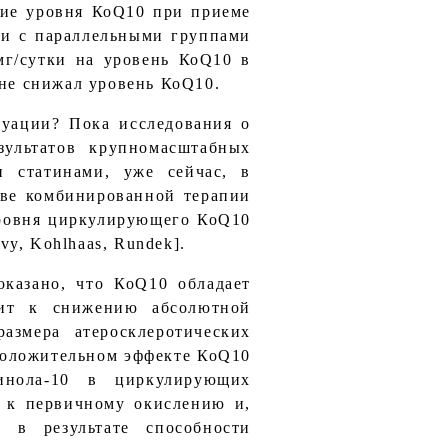
ние уровня КоQ10 при приеме
ии с параллельными группами
мг/сутки на уровень КоQ10 в
 не снижал уровень КоQ10.
туации? Пока исследования о
ультатов крупномасштабных
и статинами, уже сейчас, в
аве комбинированной терапии
уровня циркулирующего КоQ10
y, Kohlhaas, Rundek].
оказано, что КоQ10 обладает
дит к снижению абсолютной
азмера атеросклеротических
м положительном эффекте КоQ10
инола-10 в циркулирующих
и к первичному окислению и,
 в результате способности