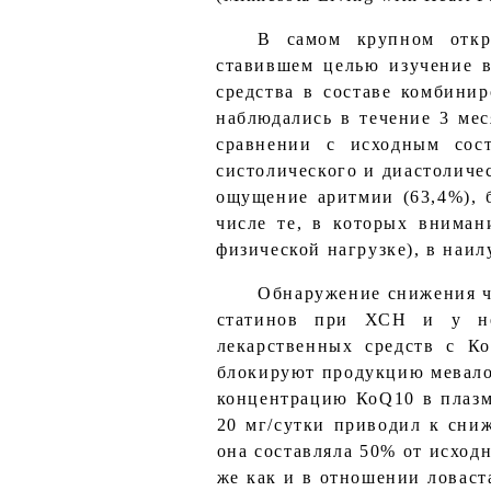
В самом крупном откры
ставившем целью изучение 
средства в составе комбини
наблюдались в течение 3 мес
сравнении с исходным сос
систолического и диастоличе
ощущение аритмии (63,4%), б
числе те, в которых вниман
физической нагрузке), в наил
Обнаружение снижения ч
статинов при ХСН и у не
лекарственных средств с К
блокируют продукцию мевалон
концентрацию КоQ10 в плазме 
20 мг/сутки приводил к сни
она составляла 50% от исход
же как и в отношении ловаста