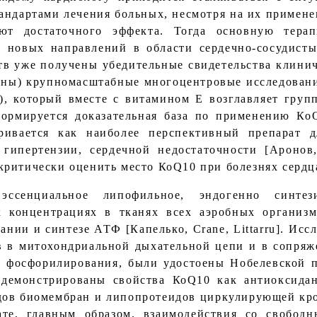
андартами лечения больных, несмотря на их примен
ют достаточного эффекта. Тогда основную терап
 новых направлений в области сердечно-сосудисты
тв уже получены убедительные свидетельства клини
ены) крупномасштабные многоцентровые исследовани
), который вместе с витамином Е возглавляет групп
формируется доказательная база по применению Ко
тривается как наиболее перспективный препарат 
й гипертензии, сердечной недостаточности [Аронов,
ритически оценить место КоQ10 при болезнях сердц
ссенциальное липофильное, эндогенно синтези
х концентрациях в тканях всех аэробных организм
нии и синтезе АТФ [Капелько, Crane, Littarru]. Исс
в в митохондриальной дыхательной цепи и в сопряж
о фосфорилирования, были удостоены Нобелевской пр
одемонстрированы свойства КоQ10 как антиоксидан
дов биомембран и липопротеидов циркулирующей кро
ате, главным образом, взаимодействия со свобод