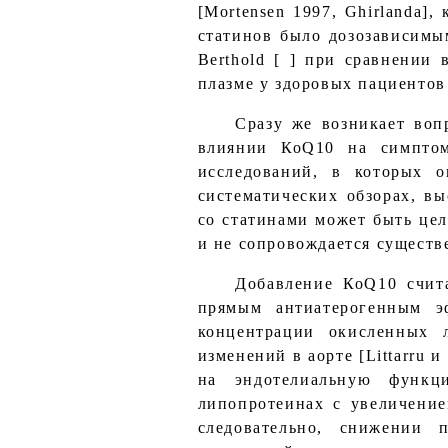
[Mortensen 1997, Ghirlanda
статинов было дозозависимы
Berthold [ ] при сравнении
плазме у здоровых пациентов
Сразу же возникает воп
влиянии КоQ10 на симптом
исследований, в которых о
систематических обзорах, в
со статинами может быть це
и не сопровождается существ
Добавление КоQ10 счита
прямым антиатерогенным 
концентрации окисленных л
изменений в аорте [Littarru
на эндотелиальную функц
липопротеинах с увеличение
следовательно, снижении 