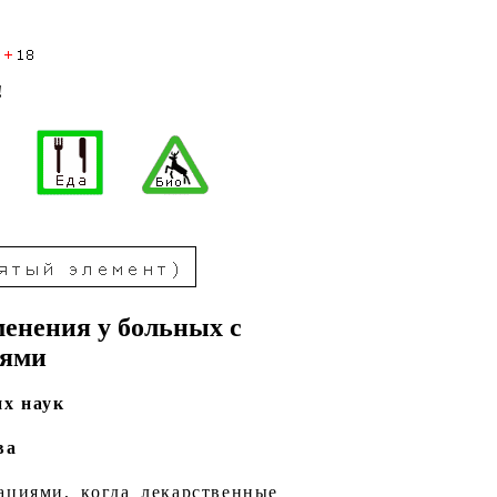
!
менения у больных с
иями
их наук
ва
ациями, когда лекарственные