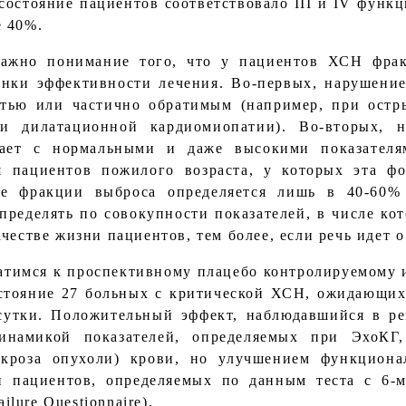
состояние пациентов соответствовало III и IV фун
е 40%.
важно понимание того, что у пациентов ХСН фра
нки эффективности лечения. Во-первых, нарушени
тью или частично обратимым (например, при остры
и дилатационной кардиомиопатии). Во-вторых, н
кает с нормальными и даже высокими показателя
я пациентов пожилого возраста, у которых эта фо
ие фракции выброса определяется лишь в 40-60% [
пределять по совокупности показателей, в числе ко
честве жизни пациентов, тем более, если речь идет 
атимся к проспективному плацебо контролируемому 
состояние 27 больных с критической ХСН, ожидающих
сутки. Положительный эффект, наблюдавшийся в рез
инамикой показателей, определяемых при ЭхоКГ,
кроза опухоли) крови, но улучшением функционал
и пациентов, определяемых по данным теста с 6-м
ilure Questionnaire).