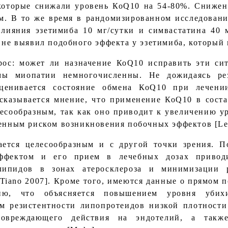
], которые снижали уровень КоQ10 на 54-80%. Сниже
м. В то же время в рандомизированном исследован
 влияния эзетимиба 10 мг/сутки и симвастатина 40 
 не выявил подобного эффекта у эзетимиба, который
рос: может ли назначение КоQ10 исправить эти си
ы миопатии немногочисленны. Не дожидаясь рез
ценивается состояние обмена КоQ10 при лечени
ысказывается мнение, что применение КоQ10 в сост
лесообразным, так как оно приводит к увеличению 
енным риском возникновения побочных эффектов [Lev
ется целесообразным и с другой точки зрения. П
эффектом и его прием в лечебных дозах приво
ипидов в зонах атеросклероза и минимизации р
 и Tiano 2007]. Кроме того, имеются данные о прямо
ию, что объясняется повышением уровня убих
м резистентности липопротеидов низкой плотност
повреждающего действия на эндотелий, а также