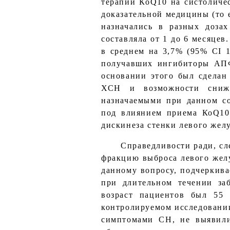
терапии КоQ10 на систоличе
доказательной медицины (то 
назначались в разных доза
составляла от 1 до 6 месяце
в среднем на 3,7% (95% CI 1
получавших ингибиторы АПФ,
основании этого был сдела
ХСН и возможности сниже
назначаемыми при данном со
под влиянием приема КоQ10 
дискинеза стенки левого желу
Справедливости ради, сл
фракцию выброса левого желу
данному вопросу, подчеркива
при длительном течении за
возраст пациентов был 55 
контролируемом исследовании
симптомами СН, не выявили