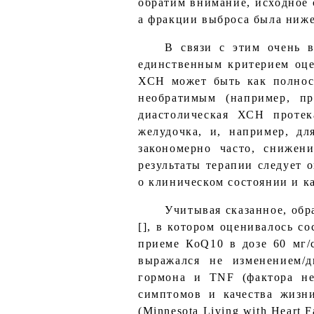
обратим внимание, исходное 
а фракции выброса была ниж
В связи с этим очень 
единственным критерием оце
ХСН может быть как полнос
необратимым (например, пр
диастолическая ХСН проте
желудочка, и, например, дл
закономерно часто, снижен
результаты терапии следует о
о клиническом состоянии и ка
Учитывая сказанное, обр
[], в котором оценивалось 
приеме КоQ10 в дозе 60 мг/
выражался не изменением/д
гормона и TNF (фактора не
симптомов и качества жизн
(Minnesota Living with Heart Fa