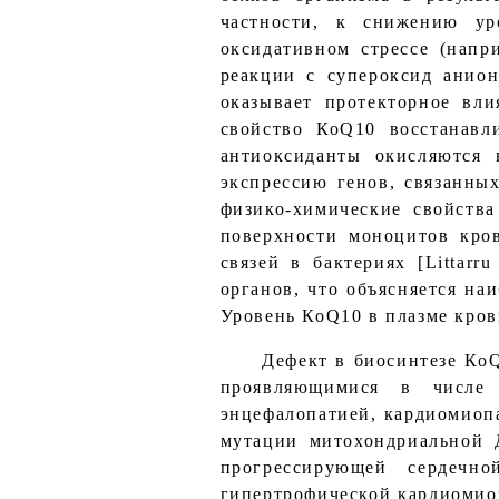
частности, к снижению уро
оксидативном стрессе (напр
реакции с супероксид анион
оказывает протекторное вли
свойство КоQ10 восстанавл
антиоксиданты окисляются 
экспрессию генов, связанных
физико-химические свойств
поверхности моноцитов кро
связей в бактериях [Littar
органов, что объясняется на
Уровень КоQ10 в плазме крови
Дефект в биосинтезе Ко
проявляющимися в числе п
энцефалопатией, кардиомиопа
мутации митохондриальной Д
прогрессирующей сердечн
гипертрофической кардиомио