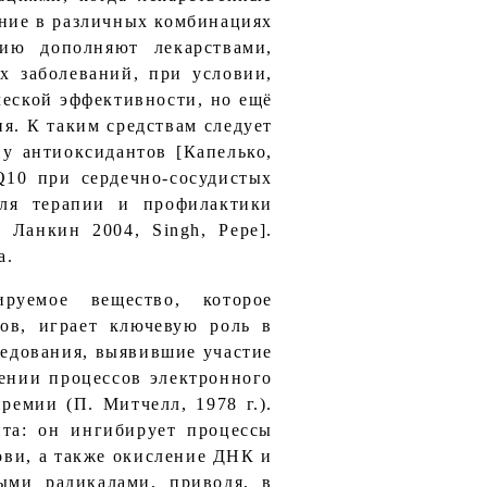
ение в различных комбинациях
ию дополняют лекарствами,
х заболеваний, при условии,
ческой эффективности, но ещё
я. К таким средствам следует
у антиоксидантов [Капелько,
Q10 при сердечно-сосудистых
для терапии и профилактики
 Ланкин 2004, Singh, Pepe].
а.
руемое вещество, которое
ов, играет ключевую роль в
ледования, выявившие участие
ении процессов электронного
емии (П. Митчелл, 1978 г.).
та: он ингибирует процессы
ви, а также окисление ДНК и
ными радикалами, приводя, в