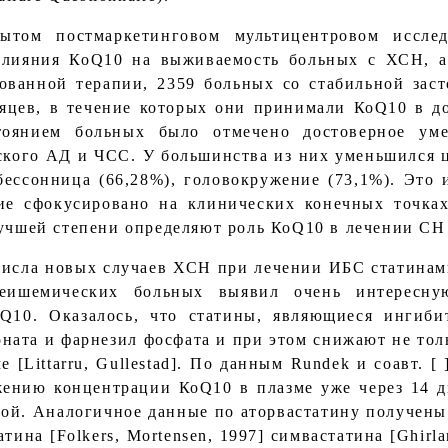
том постмаркетинговом мультицентровом исслед
влияния КоQ10 на выживаемость больных с ХСН, а 
рованной терапии, 2359 больных со стабильной за
яцев, в течение которых они принимали КоQ10 в до
тоянием больных было отмечено достоверное ум
ского АД и ЧСС. У большинства из них уменьшился ци
ессонница (66,28%), головокружение (73,1%). Это 
ие сфокусировано на клинических конечных точках
учшей степени определяют роль КоQ10 в лечении СН [
исла новых случаев ХСН при лечении ИБС статинами
ишемических больных выявил очень интересную
оQ10. Оказалось, что статины, являющиеся ингиб
ата и фарнезил фосфата и при этом снижают не толь
[Littarru, Gullestad]. По данным Rundek и соавт. [ 
жению концентрации КоQ10 в плазме уже через 14 дн
ной. Аналогичное данные по аторвастатину получены 
тина [Folkers, Mortensen, 1997] симвастатина [Ghirla