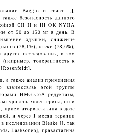
овании Baggio и соавт. [],
также безопасность данного
стойной СН II и III ФК NYHA
зе от 50 до 150 мг в день. В
еньшение одышки, снижение
аноз (78,1%), отеки (78,6%),
и другие исследования, в том
 (например, толерантность к
Rosenfeldt].
, а также анализ применения
 взаимосвязь этой группы
иторами HMG-CoA редуктазы,
ко уровень холестерина, но и
], прием аторвастатина в дозе
ей, и через 1 месяц терапии
в исследовании Bleske [], так
nda, Laaksonen], правастатина