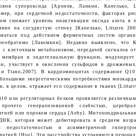
вня супероксида [Аронов, Ланкин, Капелько, L
имер, при сердечной недостаточности, факторах р
ом снижает уровень инактивации оксида азота в 
яние на сосудистую стенку [Капелько, Littarru 20
иваться под действием ферментных систем органи
необратимо [Лакомкин]. Недавно выявлено, что 
 с клеточным метаболизмом, передачей сигналов от
а мембран и эндотелиальную функцию, модулирует 
ви, участвует в окислении сульфидов в дрожжевых
ru и Tiano,2007]. В кардиомиоцитах содержание Q1
ибольшими энергетическими потребностями миокарда [
, в целом, отражает его содержание в тканях [Littarr
Q10 или регуляторных белков проявляется различны
рочего генерализованной слабостью, церебрал
тией или пороком сердца [Aeby]. Митохондриальная
НК, которая может дебютировать в среднем возра
ой недостаточностью и асимметричной гипертр
патией [Hsu]. Эти расстройства устраняются перора