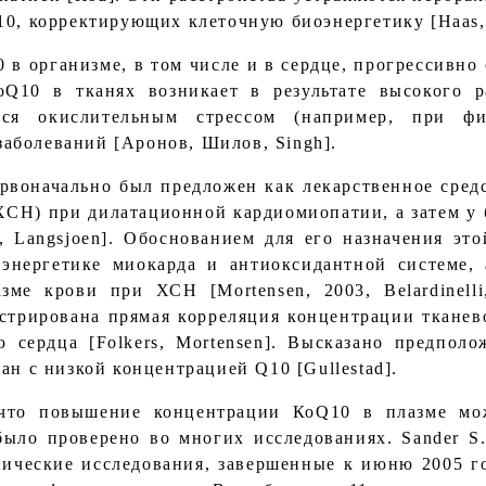
0, корректирующих клеточную биоэнергетику [Haas, 
 в организме, в том числе и в сердце, прогрессивно
оQ10 в тканях возникает в результате высокого р
хся окислительным стрессом (например, при ф
 заболеваний [Аронов, Шилов, Singh].
рвоначально был предложен как лекарственное средс
(ХСН) при дилатационной кардиомиопатии, а затем у
g, Langsjoen]. Обоснованием для его назначения эт
энергетике миокарда и антиоксидантной системе, 
зме крови при ХСН [Mortensen, 2003, Belardinelli
стрирована прямая корреляция концентрации тканев
ю сердца [Folkers, Mortensen]. Высказано предполо
ан с низкой концентрацией Q10 [Gullestad].
что повышение концентрации КоQ10 в плазме мо
ыло проверено во многих исследованиях. Sander S.
ические исследования, завершенные к июню 2005 го