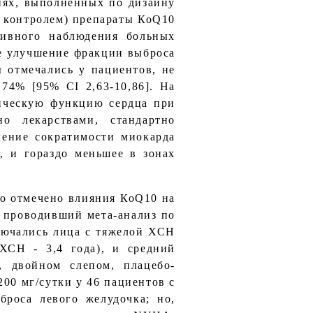
иях, выполненных по дизайну
о контролем) препараты КоQ10
тивного наблюдения больных
ое улучшение фракции выброса
ы отмечались у пациентов, не
74% [95% CI 2,63-10,86]. На
ическую функцию сердца при
 лекарствами, стандартно
ление сократимости миокарда
, и гораздо меньшее в зонах
ло отмечено влияния КоQ10 на
е проводивший мета-анализ по
ключались лица с тяжелой ХСН
ХСН - 3,4 года), и средний
, двойном слепом, плацебо-
00 мг/сутки у 46 пациентов с
роса левого желудочка; но,