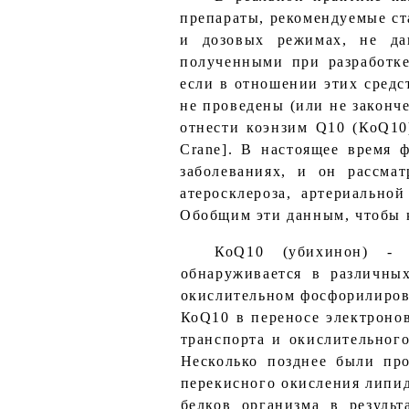
препараты, рекомендуемые ст
и дозовых режимах, не да
полученными при разработке
если в отношении этих средс
не проведены (или не законч
отнести коэнзим Q10 (КоQ10
Crane]. В настоящее время 
заболеваниях, и он рассма
атеросклероза, артериально
Обобщим эти данным, чтобы к
КоQ10 (убихинон) - э
обнаруживается в различны
окислительном фосфорилирова
КоQ10 в переносе электроно
транспорта и окислительног
Несколько позднее были пр
перекисного окисления липи
белков организма в результ