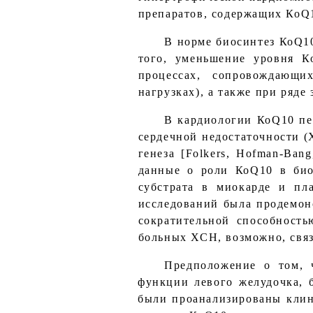
препаратов, содержащих КоQ1
В норме биосинтез КоQ10
того, уменьшение уровня К
процессах, сопровождающи
нагрузках), а также при ряде
В кардиологии КоQ10 пе
сердечной недостаточности 
генеза [Folkers, Hofman-Ban
данные о роли КоQ10 в био
субстрата в миокарде и пла
исследований была продемон
сократительной способность
больных ХСН, возможно, связ
Предположение о том, 
функции левого желудочка, б
были проанализированы клин