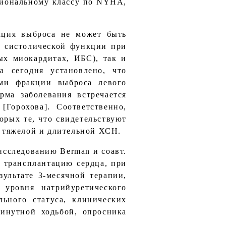
кциональному классу по NYHA,
кция выброса не может быть
е систолической функции при
х миокардитах, ИБС), так и
а сегодня установлено, что
ми фракции выброса левого
рма заболевания встречается
Горохова]. Соответственно,
торых те, что свидетельствуют
о тяжелой и длительной ХСН.
исследованию Berman и соавт.
 трансплантацию сердца, при
ультате 3-месячной терапии,
 уровня натрийуретического
ьного статуса, клинических
инутной ходьбой, опросника