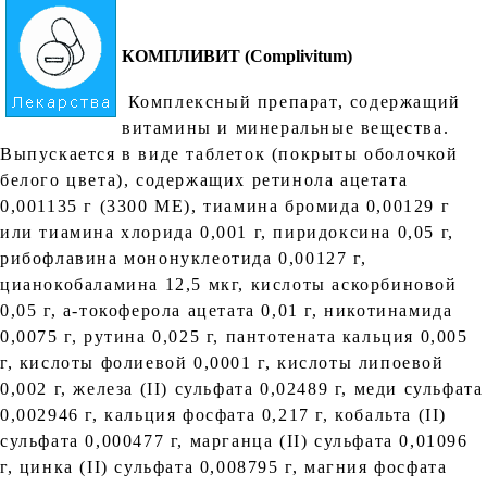
КОМПЛИВИТ (Cоmplivitum)
Комплексный препарат, содержащий
витамины и минеральные вещества.
Выпускается в виде таблеток (покрыты оболочкой
белого цвета), содержащих ретинола ацетата
0,001135 г (3300 МЕ), тиамина бромида 0,00129 г
или тиамина хлорида 0,001 г, пиридоксина 0,05 г,
рибофлавина мононуклеотида 0,00127 г,
цианокобаламина 12,5 мкг, кислоты аскорбиновой
0,05 г, a-токоферола ацетата 0,01 г, никотинамида
0,0075 г, рутина 0,025 г, пантотената кальция 0,005
г, кислоты фолиевой 0,0001 г, кислоты липоевой
0,002 г, железа (II) сульфата 0,02489 г, меди сульфата
0,002946 г, кальция фосфата 0,217 г, кобальта (II)
сульфата 0,000477 г, марганца (II) сульфата 0,01096
г, цинка (II) сульфата 0,008795 г, магния фосфата