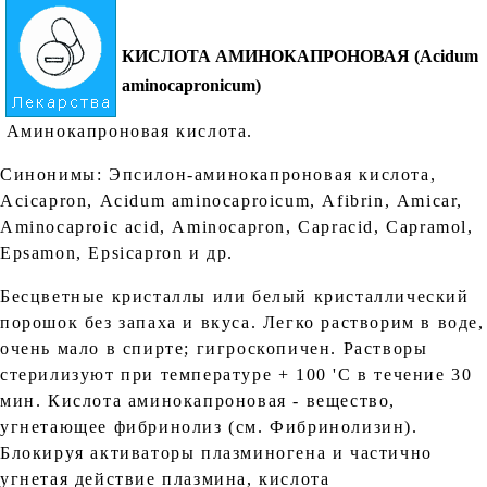
КИСЛОТА АМИНОКАПРОНОВАЯ (Асidum
aminocapronicum)
Аминокапроновая кислота.
Синонимы: Эпсилон-аминокапроновая кислота,
Асiсарron, Асidum аminocaproicum, Аfibrin, Аmicar,
Аminocaproic асid, Аminocapron, Сарracid, Сарramol,
Еpsamon, Ерsicapron и др.
Бесцветные кристаллы или белый кристаллический
порошок без запаха и вкуса. Легко растворим в воде,
очень мало в спирте; гигроскопичен. Растворы
стерилизуют при температуре + 100 'С в течение 30
мин. Кислота аминокапроновая - вещество,
угнетающее фибринолиз (см. Фибринолизин).
Блокируя активаторы плазминогена и частично
угнетая действие плазмина, кислота