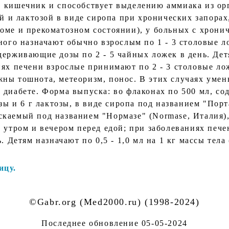
в кишечник и способствует выделению аммиака из о
ой и лактозой в виде сиропа при хронических запорах
оме и прекоматозном состоянии), у больных с хрони
ного назначают обычно взрослым по 1 - 3 столовые л
держивающие дозы по 2 - 5 чайных ложек в день. Дет
ях печени взрослые принимают по 2 - 3 столовые лож
ны тошнота, метеоризм, понос. В этих случаях умен
 диабете. Форма выпуска: во флаконах по 500 мл, со
зы и 6 г лактозы, в виде сиропа под названием "Порта
каемый под названием "Нормазе" (Normase, Италия),
 утром и вечером перед едой; при заболеваниях печени
. Детям назначают по 0,5 - 1,0 мл на 1 кг массы тел
ицу.
©Gabr.org (Med2000.ru) (1998-2024)
Последнее обновление
05-05-2024