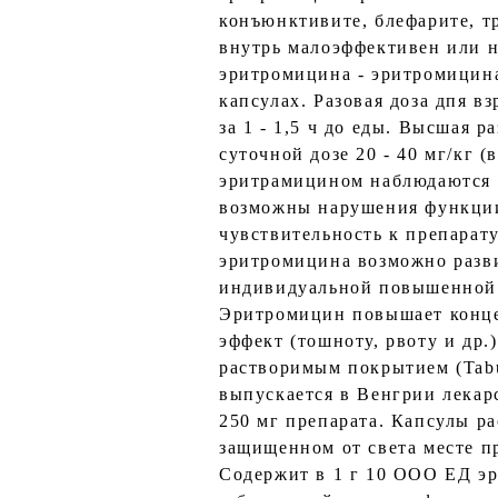
конъюнктивите, блефарите, т
внутрь малоэффективен или 
эритромицина - эритромицина
капсулах. Разовая доза дпя вз
за 1 - 1,5 ч до еды. Высшая р
суточной дозе 20 - 40 мг/кг (
эритрамицином наблюдаются о
возможны нарушения функции
чувствительность к препарат
эритромицина возможно разв
индивидуальной повышенной 
Эритромицин повышает конце
эффект (тошноту, рвоту и др.)
растворимым покрытием (Tabule
выпускается в Венгрии лекар
250 мг препарата. Капсулы р
защищенном от света месте п
Содержит в 1 г 10 ООО ЕД э