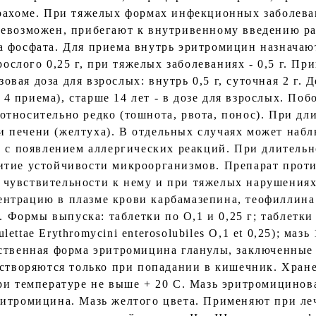
рахоме. При тяжелых формах инфекционных заболева
невозможен, прибегают к внутривенному введению р
 фосфата. Для приема внутрь эритромицин назначают
рослого 0,25 г, при тяжелых заболеваниях - 0,5 г. Пр
азовая доза для взрослых: внутрь 0,5 г, суточная 2 г. 
в 4 приема), старше 14 лет - в дозе для взрослых. П
тносительно редко (тошнота, рвота, понос). При д
 печени (желтуха). В отдельных случаях может наб
у с появлением аллергических реакций. При длитель
итие устойчивости микроорганизмов. Препарат прот
чувствительности к нему и при тяжелых нарушениях
нтрацию в плазме крови карбамазепина, теофиллина 
. Формы выпуска: таблетки по О,1 и 0,25 г; таблетки
ttae Erythromycini enterosolubiles О,1 еt 0,25); ма
ственная форма эритромицина гланулы, заключенные 
астворяются только при попадании в кишечник. Хране
ри температуре не выше + 20 С. Мазь эритромицинова
ритромицина. Мазь желтого цвета. Применяют при л