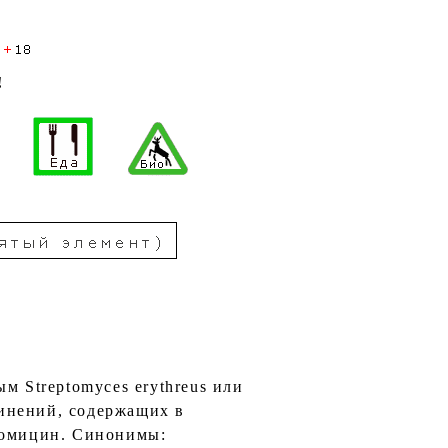
!
 Streptomyces erythreus или
инений, содержащих в
ндомицин. Синонимы: