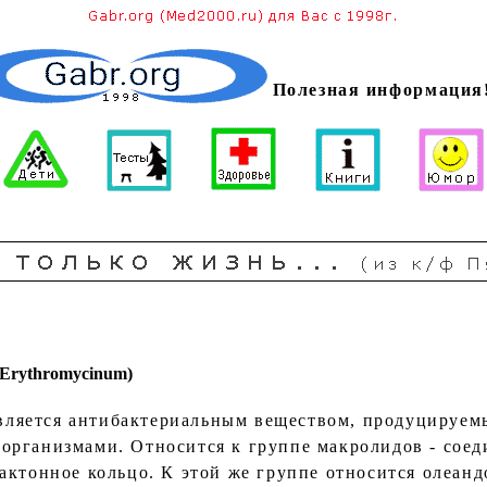
Полезная информация
rythromycinum)
яется антибактериальным веществом, продуцируемым
организмами. Относится к группе макролидов - соед
актонное кольцо. К этой же группе относится олеа