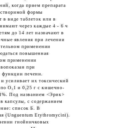
ний, когда прием препарата
астворимой формы
 в виде таблеток или в
инимают через каждые 4 - 6 ч
Детям до 14 лет назначают в
обочные явления при лечении
лительном применении
людаться повышенная
ном применении
ивопоказан при
 функции печени.
и усиливает их токсический
 по О,1 и 0,25 г с кишечно-
зь 1%. Под названием <Эрик>
в капсулы, с содержанием
ние: список Б. В
я (Unguentum Erythromycini).
ечении гнойничковых