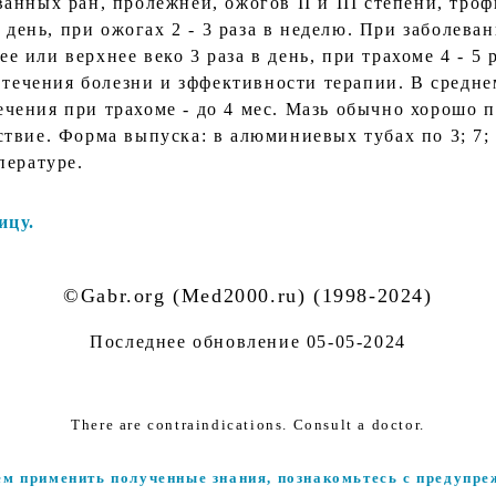
нных ран, пролежней, ожогов II и III степени, троф
в день, при ожогах 2 - 3 раза в неделю. При заболева
нее или верхнее веко 3 раза в день, при трахоме 4 - 5
и течения болезни и зффективности терапии. В средн
 лечения при трахоме - до 4 мес. Мазь обычно хорошо 
вие. Форма выпуска: в алюминиевых тубах по 3; 7; 1
мпературе.
ицу.
©Gabr.org (Med2000.ru) (1998-2024)
Последнее обновление
05-05-2024
There are contraindications. Consult a doctor.
ем применить полученные знания, познакомьтесь с предупре