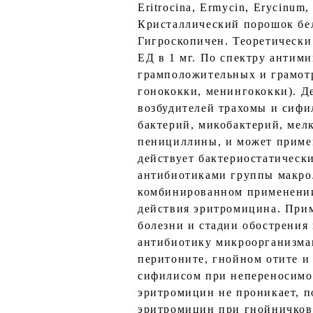
Eritrocina, Ermycin, Erycinum,
Кристаллический порошок бело
Гигроскопичен. Теоретически
ЕД в 1 мг. По спектру антим
грамположительных и грамот
гонококки, менингококки). Д
возбудителей трахомы и сифи
бактерий, микобактерий, мел
пенициллины, и может примен
действует бактериостатическ
антибиотиками группы макрол
комбинированном применении
действия эритромицина. При
болезни и стадии обострения
антибиотику микроорганизмам
перитоните, гнойном отите и
сифилисом при непереносимо
эритромицин не проникает, п
эритромицин при гнойничковы