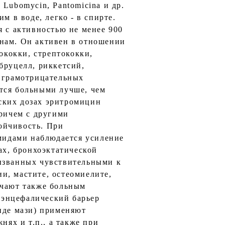
n, Lubomycin, Pantomicina и дp.
м в воде, легко - в спирте.
я с активностью не менее 900
инам. Он активен в отношении
кокки, стрептококки,
бруцелл, риккетсий,
о грамотрицательных
тся больными лучше, чем
ских дозах эритромицин
причем с другими
ойчивость. При
мидами наблюдается усиление
х, бронхоэктатической
вызванных чувствительными к
и, мастите, остеомиелите,
ачают также больным
оэнцефалический барьер
иде мази) применяют
ях и т.п., а также при