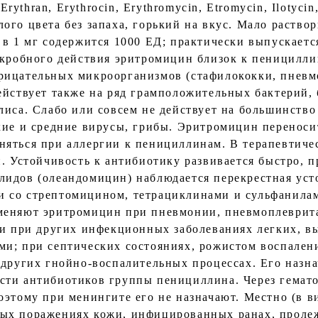
 Erythran, Erythrocin, Erythromycin, Etromycin, Ilotyci
го цвета без запаха, горький на вкус. Мало раствори
 в 1 мг содержится 1000 ЕД; практически выпускаетс
икробного действия эритромицин близок к пеницилл
рицательных микроорганизмов (стафилококки, пневмо
ействует также на ряд грамположительных бактерий, 
лиса. Слабо или совсем не действует на большинств
кие и средние вирусы, грибы. Эритромицин переноси
яться при аллергии к пенициллинам. В терапевтиче
и. Устойчивость к антибиотику развивается быстро, 
идов (олеандомицин) наблюдается перекрестная уст
 со стрептомицином, тетрациклинами и сульфанила
меняют эритромицин при пневмонии, пневмоплеврита
 и при других инфекционных заболеваниях легких, 
и; при септических состояниях, рожистом воспалени
 других гнойно-воспалительных процессах. Его назн
сти антибиотиков группы пенициллина. Через гемат
оэтому при менингите его не назначают. Местно (в в
х поражениях кожи, инфицированных ранах, пролежн