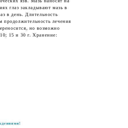
ических язв. Мазь наносят на
ниях глаз закладывают мазь в
 раз в день. Длительность
ем продолжительность лечения
переносится, но возможно
0; 15 и 30 г. Хранение:
ждениями!