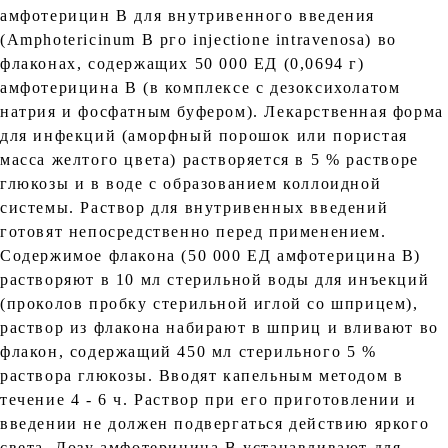
амфотерицин В для внутривенного введения
(Amphotericinum B рго injectione intravenosa) во
флаконах, содержащих 50 000 ЕД (0,0694 г)
амфотерицина В (в комплексе с дезоксихолатом
натрия и фосфатным буфером). Лекарственная форма
для инфекций (аморфный порошок или пористая
масса желтого цвета) растворяется в 5 % растворе
глюкозы и в воде с образованием коллоидной
системы. Раствор для внутривенных введений
готовят непосредственно перед применением.
Содержимое флакона (50 000 ЕД амфотерицина В)
растворяют в 10 мл стерильной воды для инъекций
(проколов пробку стерильной иглой со шприцем),
раствор из флакона набирают в шприц и вливают во
флакон, содержащий 450 мл стерильного 5 %
раствора глюкозы. Вводят капельным методом в
течение 4 - 6 ч. Раствор при его приготовлении и
введении не должен подвергаться действию яркого
света. Дозу амфотерицина В устанавливают для