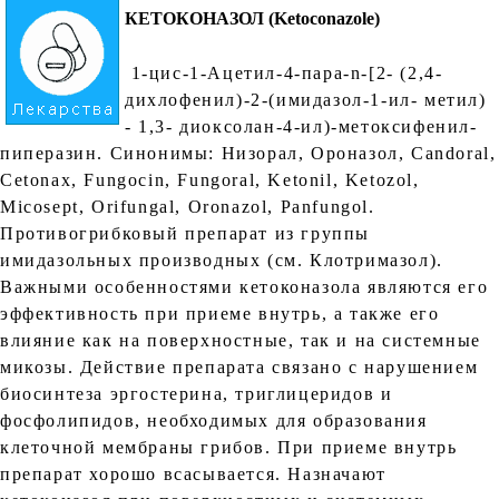
КЕТОКОНАЗОЛ (Ketoconazole)
1-цис-1-Ацетил-4-пара-n-[2- (2,4-
дихлофенил)-2-(имидазол-1-ил- метил)
- 1,3- диоксолан-4-ил)-метоксифенил-
пиперазин. Синонимы: Низорал, Ороназол, Candoral,
Cetonax, Fungocin, Fungoral, Ketonil, Ketozol,
Micosept, Orifungal, Oronazol, Panfungol.
Противогрибковый препарат из группы
имидазольных производных (см. Клотримазол).
Важными особенностями кетоконазола являются его
эффективность при приеме внутрь, а также его
влияние как на поверхностные, так и на системные
микозы. Действие препарата связано с нарушением
биосинтеза эргостерина, триглицеридов и
фосфолипидов, необходимых для образования
клеточной мембраны грибов. При приеме внутрь
препарат хорошо всасывается. Назначают