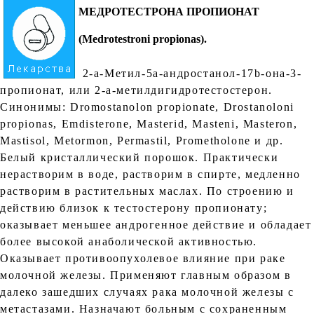
МЕДРОТЕСТРОНА ПРОПИОНАТ
(Меdrotestroni propionas).
2-a-Метил-5a-андростанол-17b-она-3-
пропионат, или 2-a-метилдигидротестостерон.
Синонимы: Dromostanolon propionate, Drostanoloni
propionas, Emdisterone, Masterid, Masteni, Маsteron,
Мastisol, Меtormon, Реrmastil, Рrometholone и др.
Белый кристаллический порошок. Практически
нерастворим в воде, растворим в спирте, медленно
растворим в растительных маслах. По строению и
действию близок к тестостерону пропионату;
оказывает меньшее андрогенное действие и обладает
более высокой анаболической активностью.
Оказывает противоопухолевое влияние при раке
молочной железы. Применяют главным образом в
далеко зашедших случаях рака молочной железы с
метастазами. Назначают больным с сохраненным