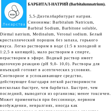
БАРБИТАЛ-НАТРИЙ (Ваrbitalumnatrium).
5,5-Диэтилбарбитурат натрия.
Синонимы: Bаrbitalum Natricum,
Barbital Sоdium, Вarbitone soluble,
Diemal natrium, Medinalum, Veronal sodium. Белый
кристаллический порошок без запаха, горького
вкуса. Легко растворим в воде (1:5 в холодной и
1:2,5 в кипящей), мало растворим в спирте,
нерастворим в эфире. Водный раствор имеет
щелочную реакцию (рН 9,0- 10,0). Растворы для
инъекций готовят в асептических условиях.
Снотворное и успокаивающее средство,
действующее благодаря легкой растворимости
несколько быстрее, чем барбитал. Быстрее, чем
последний, выводится из организма; менее токсичен
Может применяться при бессоннице, нервном
возбуждении, невралгиях, иногда как