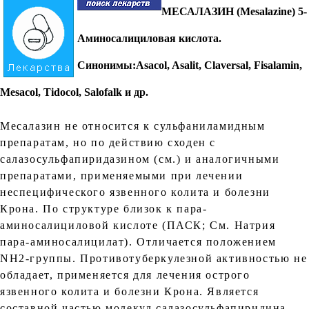
МЕСАЛАЗИН (Mesalazine)
5-
Аминосалициловая кислота.
Синонимы:Asacol, Asalit, Claversal, Fisalamin,
Mesacol, Tidocol, Salofalk и др.
Месалазин не относится к сульфаниламидным
препаратам, но по действию сходен с
салазосульфапиридазином (см.) и аналогичными
препаратами, применяемыми при лечении
неспецифического язвенного колита и болезни
Крона. По структуре близок к пара-
аминосалициловой кислоте (ПАСК; См. Натрия
пара-аминосалицилат). Отличается положением
NH2-группы. Противотуберкулезной активностью не
обладает, применяется для лечения острого
язвенного колита и болезни Крона. Является
составной частью молекул салазосульфапиридина