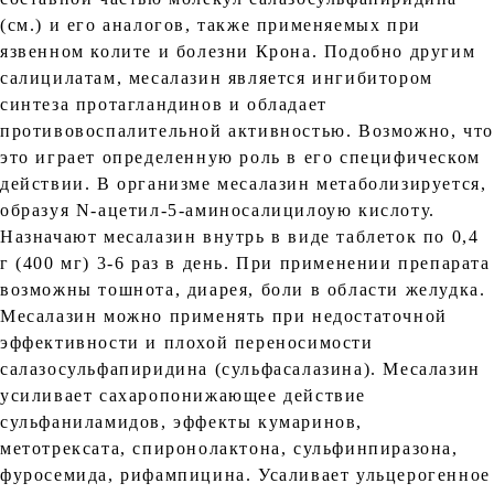
(см.) и его аналогов, также применяемых при
язвенном колите и болезни Крона. Подобно другим
салицилатам, месалазин является ингибитором
синтеза протагландинов и обладает
противовоспалительной активностью. Возможно, что
это играет определенную роль в его специфическом
действии. В организме месалазин метаболизируется,
образуя N-ацетил-5-аминосалицилоую кислоту.
Назначают месалазин внутрь в виде таблеток по 0,4
г (400 мг) 3-6 раз в день. При применении препарата
возможны тошнота, диарея, боли в области желудка.
Месалазин можно применять при недостаточной
эффективности и плохой переносимости
салазосульфапиридина (сульфасалазина). Месалазин
усиливает сахаропонижающее действие
сульфаниламидов, эффекты кумаринов,
метотрексата, спиронолактона, сульфинпиразона,
фуросемида, рифампицина. Усаливает ульцерогенное