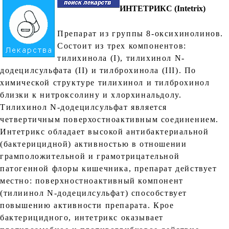
ИНТЕТРИКС (Intetrix)
Препарат из группы 8-оксихинолинов.
Состоит из трех компонентов:
тилихинола (I), тилихинол N-
додецилсульфата (II) и тилброхинола (III). По
химической структуре тилихинол и тилброхинол
близки к нитроксолину и хлорхинальдолу.
Тилихинол N-додецилсульфат является
четвертичным поверхостноактивным соединением.
Интетрикс обладает высокой антибактериальной
(бактерицидной) активностью в отношении
грамположительной и грамотрицательной
патогенной флоры кишечника, препарат действует
местно: поверхностноактивный компонент
(тилиинол N-додецилсульфат) способствует
повышению активности препарата. Крое
бактерицидного, интетрикс оказывает