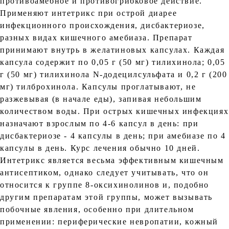
противоамебное и противогрибковое действие.
Применяют интетрикс при острой диарее
инфекционного происхождения, дисбактериозе,
разных видах кишечного амебиаза. Препарат
принимают внутрь в желатиновых капсулах. Каждая
капсула содержит по 0,05 г (50 мг) тилихинола; 0,05
г (50 мг) тилихинола N-додецилсульфата и 0,2 г (200
мг) тилброхинола. Капсулы проглатывают, не
разжевывая (в начале еды), запивая небольшим
количеством воды. При острых кишечных инфекциях
назначают взрослым по 4-6 капсул в день: при
дисбактериозе - 4 капсулы в день; при амебиазе по 4
капсулы в день. Курс лечения обычно 10 дней.
Интетрикс является весьма эффективным кишечным
антисептиком, однако следует учитывать, что он
относится к группе 8-оксихинолинов и, подобно
другим препаратам этой группы, может вызывать
побочные явления, особенно при длительном
применении: периферические невропатии, кожный