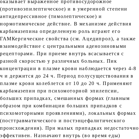
оказывает выраженное противосудорожное
(противоэпилептическое) и в умеренной степени
антидепрессивное (тимолептическое) и
нормотимическое действие. В механизме действия
карбамазепина определенную роль играют его
ГАМКергические свойства (см. Ацедипрол), а также
взаимодействие с центральными аденозиновыми
рецепторами. При приеме внутрь всасывается с
разной скоростью у различных 6ольных. Пик
концентрации в плазме крови наблюдается через 4-8
ч и держится до 24 ч. Период полусуществования в
плазме крови колеблется от 10 до 20 ч. Применяют
карбамазепин при психомоторной эпилепсии,
больших припадках, смешанных формах (главным
образом при комбинации больших припадков с
психомоторными проявлениями), локальных формах
(посттравматического и постэнцефалитического
происхождения). При малых припадках недостаточно
эффективен. Назначают внутрь (во время еды)