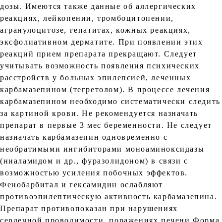
дозы. Имеются также данные об аллергических
реакциях, лейкопении, тромбоцитопении,
агранулоцитозе, гепатитах, кожных реакциях,
эксфолиативном дерматите. При появлении этих
реакций прием препарата прекращают. Следует
учитывать возможность появления психических
расстройств у больных эпилепсией, леченных
карбамазепином (тегретолом). В процессе лечения
карбамазепином необходимо систематически следить
за картиной крови. Не рекомендуется назначать
препарат в первые 3 мес беременности. Не следует
назначать карбамазепин одновременно с
необратимыми ингибиторами моноаминоксидазы
(ниаламидом и др., фуразолидоном) в связи с
возможностью усиления побочных эффектов.
Фенобарбитал и гексамидин ослабляют
противоэпилептическую активность карбамазепина.
Препарат противопоказан при нарушениях
сердечной проводимости, поражениях печени Форма