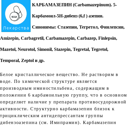
КАРБАМАЗЕПИН (Carbamazepinum)
. 5-
Карбамоил-5Н-дибенз (6,f ) азепин.
Синонимы: Стазепин, Тегретол, Финлепсин,
Amizepin, Carbagretil, Carbamazepin, Carbazep, Finlepsin,
Mazetol, Neurotol, Simonil, Stazepin, Tegretal, Tegretol,
Temporal, Zeptol и др.
Белое кристаллическое вещество. Не растворим в
воде. По химической структуре является
производным иминостильбена, содержащим в
положении 6 карбамоильную группу, что в основном
определяет наличие у препарата противосудорожной
активности. Структурно карбамазепин близок к
трициклическим антидепрессантам группы
дибензоазепина (см. Имипрамин). Карбамазепин