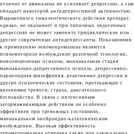
отличие от аминазина не усиливает депрессию, а сам
обладает некоторой антидепрессивной активностью.
Выраженного тимолептического действия препарат,
однако, не оказывает и при типичных эндогенных
депрессиях не может заменить трициклические или
другие современные антидепрессанты. Показаниями
к применению левомепромазина являются
психомоторное возбуждение различной этиологии,
инволюционные психозы, маниакальная стадия
маниакально-депрессивного психоза, депрессивно-
параноидная шизофрения, реактивные депрессии и
другие психотические состояния, протекающие с
явлениями тревоги, страха, двигательного
беспокойства. В связи с интенсивным
затормаживающим действием он особенно
эффективен при тревожных состояниях,
маниакальном онейроидно-кататоническом
возбуждении. Высокая эффективность
левомепромазина отмечена также при алкогольных