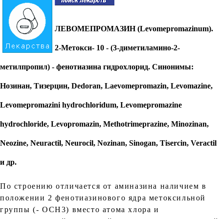
ЛЕВОМЕПРОМАЗИН (Levomepromazinum)
.
2-Метокси- 10 - (3-диметиламино-2-
метилпропил) - фенотиазина гидрохлорид. Синонимы:
Нозинан, Тизерцин, Dеdоran, Laevomepromazin, Levomazine,
Levomepromazini hydrochloridum, Levomepromazine
hydrochloride, Levopromazin, Methotrimeprazine, Minozinan,
Neozine, Neuractil, Neurocil, Nozinan, Sinogan, Tisercin, Veractil
и др.
По строению отличается от аминазина наличием в
положении 2 фенотиазинового ядра метоксильной
группы (- ОСН3) вместо атома хлора и