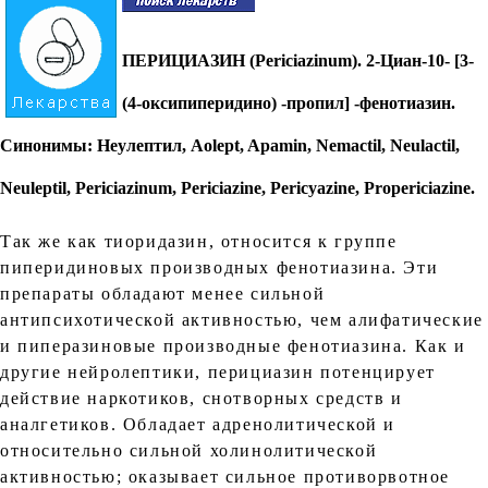
ПЕРИЦИАЗИН (Periciazinum)
. 2-Циан-10- [3-
(4-оксипиперидино) -пропил] -фенотиазин.
Синонимы: Неулептил, Aolept, Apamin, Nemactil, Neulactil,
Neuleptil, Periciazinum, Реriciazine, Реricyazine, Рropericiazine.
Так же как тиоридазин, относится к группе
пиперидиновых производных фенотиазина. Эти
препараты обладают менее сильной
антипсихотической активностью, чем алифатические
и пиперазиновые производные фенотиазина. Как и
другие нейролептики, перициазин потенцирует
действие наркотиков, снотворных средств и
аналгетиков. Обладает адренолитической и
относительно сильной холинолитической
активностью; оказывает сильное противорвотное