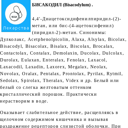
БИСАКОДИЛ (Вisасоdуlum)
.
4,4'-Диацетоксидифенилпиридил-(2)-
метан, или бис-(4-ацетоксифенил)
(пиридил-2)-метан. Синонимы:
Дулколакс, Аcetphenolpicolin, Alaxa, Alsylax, Bicolax,
Bisacodyl, Bisacolax, Bisalax, Biscolax, Brocalax,
Contactolax, Contalax, Demolaxin, Ducolax, Dulcolax,
Durolax, Eulaxan, Enteralax, Fenolax, Laxacol,
Laxacodil, Laxadin, Laxorex, Megalax, Neolax,
Novolax, Oralax, Pentalax, Prontolax, Pyrilax, Rytmil,
Sedolax, Spirolax, Theralax, Videx и др. Белый или
белый со слегка желтоватым оттенком
кристаллический порошок. Практически
нерастворим в воде.
Оказывает слабительное действие, расщепляясь в
щелочном содержимом кишечника и вызывая
раздражение рецепторов слизистой оболочки. При