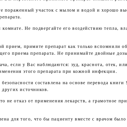
 пораженный участок с мылом и водой и хорошо выс
репарата.
й комнате. Не подвергайте его воздействию тепла, в
й прием, примите препарат как только вспомнили об
щего приема препарата. Не принимайте двойные доз
ча, если у Вас наблюдаются: зуд, краснота, отек, ил
именения этого препарата при кожной инфекции.
езопасности составлена на основе перевода книги Si
из других источников.
это не отказ от применения лекарств, а грамотное п
на для того, что бы пациенту вместе с врачом было