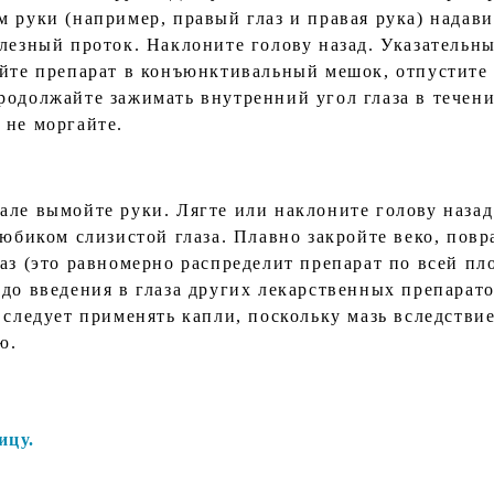
м руки (например, правый глаз и правая рука) надав
слезный проток. Наклоните голову назад. Указательн
йте препарат в конъюнктивальный мешок, отпустите в
родолжайте зажимать внутренний угол глаза в течени
 не моргайте.
ле вымойте руки. Лягте или наклоните голову назад.
тюбиком слизистой глаза. Плавно закройте веко, повр
аз (это равномерно распределит препарат по всей пл
до введения в глаза других лекарственных препарато
 следует применять капли, поскольку мазь вследстви
ю.
ицу.