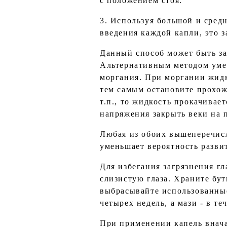
с положением стоя.
3. Используя большой и сред
введения каждой капли, это 
Данный способ может быть за
Альтернативным методом уме
моргания. При моргании жидк
тем самым остановите прохож
т.п., то жидкость прокачивае
напряжения закрыть веки на 
Любая из обоих вышеперечисл
уменьшает вероятность разви
Для избегания загрязнения г
слизистую глаза. Храните бу
выбрасывайте использованные
четырех недель, а мази - в т
При применении капель внача