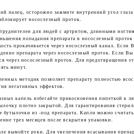
ний палец, осторожно зажмите внутренний угол глаза
заблокирует носослезный проток.
труднителен для людей с артритом, длинными ногтям
ньшения попадания препарата в носослезный проток 
ость прокачивается через носослезный канал. Если 
дение препарата через носослезный проток. Если Вы 
тся через носослезный проток. Для предотвращения эт
пять минут.
енных методик позволяет препарату полностью всоса
тия негативных эффектов.
лазных капель избегайте прикосновения пипеткой к л
тылочку плотно закрытой. Для гарантирования стери
 бутылочки из -под препарата. Капли можно считать
ечение трех месяцев после вскрытия упаковки.
ле вымойте руки. Для увеличения всасывания препа