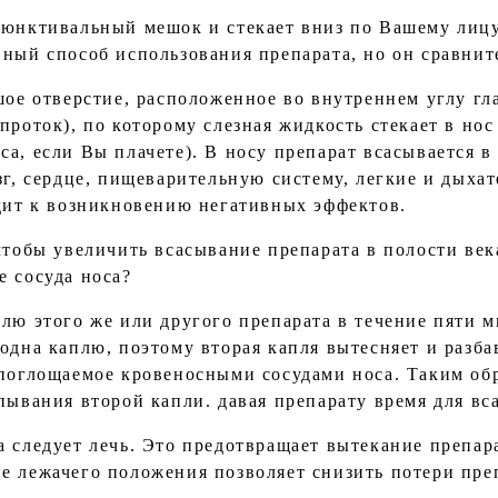
ъюнктивальный мешок и стекает вниз по Вашему лицу
вный способ использования препарата, но он сравнит
шое отверстие, расположенное во внутреннем углу гла
проток), по которому слезная жидкость стекает в нос
а, если Вы плачете). В носу препарат всасывается в
зг, сердце, пищеварительную систему, легкие и дыхат
одит к возникновению негативных эффектов.
 чтобы увеличить всасывание препарата в полости ве
е сосуда носа?
плю этого же или другого препарата в течение пяти
одна каплю, поэтому вторая капля вытесняет и разба
 поглощаемое кровеносными сосудами носа. Таким обр
пывания второй капли. давая препарату время для вс
 следует лечь. Это предотвращает вытекание препара
е лежачего положения позволяет снизить потери преп