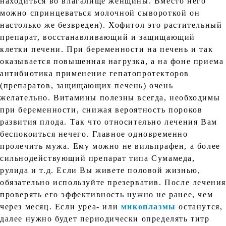
находиться во влагалище женщины. Вместо него
можно спринцеваться молочной сывороткой он
настолько же безвреден). Хофитол это растительный
препарат, восстанавливающий и защищающий
клетки печени. При беременности на печень и так
оказывается повышенная нагрузка, а на фоне приема
антибиотика применение гепатопротекторов
(препаратов, защищающих печень) очень
желательно. Витамины полезны всегда, необходимы
при беременности, снижая вероятность пороков
развития плода. Так что относительно лечения Вам
беспокоиться нечего. Главное одновременно
пролечить мужа. Ему можно не вильпрафен, а более
сильнодействующий препарат типа Сумамеда,
рулида и т.д. Если Вы живете половой жизнью,
обязательно используйте презерватив. После лечени
проверять его эффективность нужно не ранее, чем
через месяц. Если уреа- или
микоплазмы
останутся,
далее нужно будет периодически определять титр