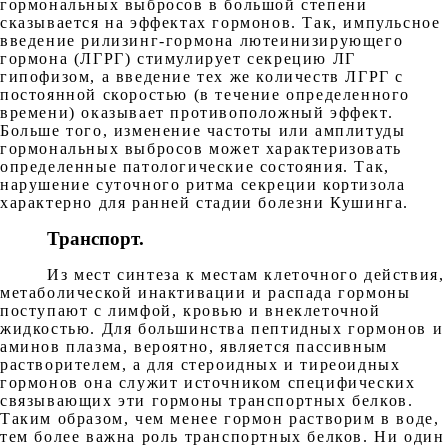
гормональных выбросов в большой степени
сказывается на эффектах гормонов. Так, импульсное
введение рилизинг-гормона лютеинизирующего
гормона (ЛГРГ) стимулирует секрецию ЛГ
гипофизом, а введение тех же количеств ЛГРГ с
постоянной скоростью (в течение определенного
времени) оказывает противоположный эффект.
Больше того, изменение частоты или амплитуды
гормональных выбросов может характеризовать
определенные патологические состояния. Так,
нарушение суточного ритма секреции кортизола
характерно для ранней стадии болезни Кушинга.
Транспорт.
Из мест синтеза к местам клеточного действия,
метаболической инактивации и распада гормоны
поступают с лимфой, кровью и внеклеточной
жидкостью. Для большинства пептидных гормонов и
аминов плазма, вероятно, является пассивным
растворителем, а для стероидных и тиреоидных
гормонов она служит источником специфических
связывающих эти гормоны транспортных белков.
Таким образом, чем менее гормон растворим в воде,
тем более важна роль транспортных белков. Ни один