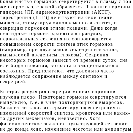
большинство гормонов секретируется в плазму с той
же скоростью, с какой образуется. Тропные гормоны
гипофиза [ЛГ, адренокортикотропин (АКТГ),
тиреотропин (ТТГ)] действуют на свои ткани-
мишени, стимулируя одновременно и синтез, и
секрецию гормонов этими тканями. Даже когда
пептидные гормоны хранятся в гранулах,
первоначальная секреция их сопровождается
повышением скорости синтеза этих гормонов
(например, при двухфазной секреции инсулина,
вызываемой введением глюкозы). Секреция
некоторых гормонов зависит от времени суток, сна
или бодрствования, возраста и эмоционального
состояния. Предполагают, что довольно часто
наблюдается сопряжение между синтезом и
секрецией.
Быстрая регуляция секреции многих гормонов
изучена плохо. Некоторые гормоны секретируются
импульсно, т. е. в виде повторяющихся выбросов.
Зависит ли такая интермиттирующая секреция от
изменений скоростей синтеза, кровотока или каких-
то других механизмов, неизвестно. Хотя
физиологическое значение пульсирующей секреции
не до конца ясно, изменение частоты или амплитуды