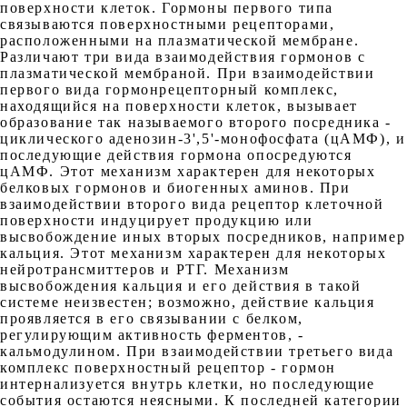
поверхности клеток. Гормоны первого типа
связываются поверхностными рецепторами,
расположенными на плазматической мембране.
Различают три вида взаимодействия гормонов с
плазматической мембраной. При взаимодействии
первого вида гормонрецепторный комплекс,
находящийся на поверхности клеток, вызывает
образование так называемого второго посредника -
циклического аденозин-3',5'-монофосфата (цАМФ), и
последующие действия гормона опосредуются
цАМФ. Этот механизм характерен для некоторых
белковых гормонов и биогенных аминов. При
взаимодействии второго вида рецептор клеточной
поверхности индуцирует продукцию или
высвобождение иных вторых посредников, например
кальция. Этот механизм характерен для некоторых
нейротрансмиттеров и РТГ. Механизм
высвобождения кальция и его действия в такой
системе неизвестен; возможно, действие кальция
проявляется в его связывании с белком,
регулирующим активность ферментов, -
кальмодулином. При взаимодействии третьего вида
комплекс поверхностный рецептор - гормон
интернализуется внутрь клетки, но последующие
события остаются неясными. К последней категории