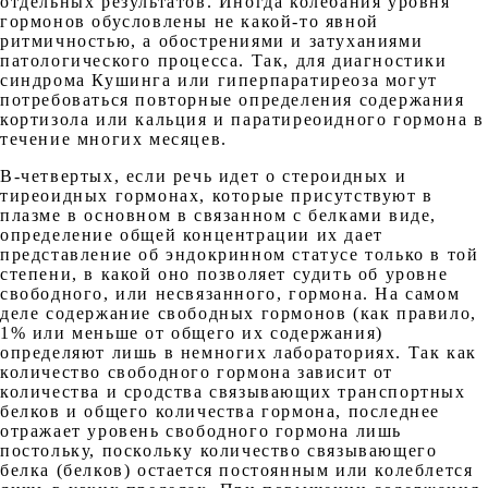
отдельных результатов. Иногда колебания уровня
гормонов обусловлены не какой-то явной
ритмичностью, а обострениями и затуханиями
патологического процесса. Так, для диагностики
синдрома Кушинга или гиперпаратиреоза могут
потребоваться повторные определения содержания
кортизола или кальция и паратиреоидного гормона в
течение многих месяцев.
В-четвертых, если речь идет о стероидных и
тиреоидных гормонах, которые присутствуют в
плазме в основном в связанном с белками виде,
определение общей концентрации их дает
представление об эндокринном статусе только в той
степени, в какой оно позволяет судить об уровне
свободного, или несвязанного, гормона. На самом
деле содержание свободных гормонов (как правило,
1% или меньше от общего их содержания)
определяют лишь в немногих лабораториях. Так как
количество свободного гормона зависит от
количества и сродства связывающих транспортных
белков и общего количества гормона, последнее
отражает уровень свободного гормона лишь
постольку, поскольку количество связывающего
белка (белков) остается постоянным или колеблется