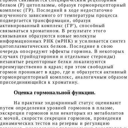
белком (Р) цитоплазмы, образуя гормонрецепторный
комплекс (ГР). Последний в ходе недостаточно
изученного зависимого от температуры процесса
подвергается трансформации, образуя
активированный комплекс (ГР'), способный
связываться хроматином. В результате этого
связывания образуются новые молекулы
информационных РНК (мРНК) и усиливается синтез
цитоплазматических белков. Последние в свою
очередь опосредуют эффекты гормона. В некоторых
случаях (трийодтиронин и отдельные стероиды)
незанятые рецепторные белки локализуются
преимущественно в ядрах; при этом свободный
гормон проникает в ядро, где и образуется активный
гормонрецепторный комплекс, аналогичным образом
присоединяющийся к хроматину.
Оценка гормональной функции.
На практике эндокринный статус оценивают
путем определения уровней гормонов в плазме,
экскреции гормонов или некоторых из метаболитов
с мочой, скорости секреции гормонов, проведения
динамических тестов на резервы и регуляцию