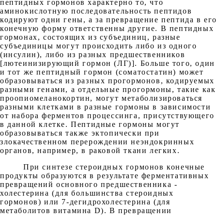
пептидных гормонов характерно то, что
аминокислотную последовательность пептидов
кодируют одни гены, а за превращение пептида в ег
конечную форму ответственны другие. В пептидных
гормонах, состоящих из субъединиц, разные
субъединицы могут происходить либо из одного
(инсулин), либо из разных предшественников
[лютеинизирующий гормон (ЛГ)]. Больше того, один
и тот же пептидный гормон (соматостатин) может
образовываться из разных прогормонов, кодируемых
разными генами, а отдельные прогормоны, такие как
проопиомеланокортин, могут метаболизироваться
разными клетками в разные гормоны в зависимости
от набора ферментов процессинга, присутствующего
в данной клетке. Пептидные гормоны могут
образовываться также эктопически при
злокачественном перерождении неэндокринных
органов, например, в раковой ткани легких.
При синтезе стероидных гормонов конечные
продукты образуются в результате ферментативных
превращений основного предшественника -
холестерина (для большинства стероидных
гормонов) или 7-дегидрохолестерина (для
метаболитов витамина D). В превращении