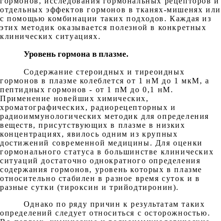
гормонов, исследования гормональных рецепторов и
отдельных эффектов гормонов в тканях-мишенях или
с помощью комбинации таких подходов. Каждая из
этих методик оказывается полезной в конкретных
клинических ситуациях.
Уровень гормона в плазме.
Содержание стероидных и тиреоидных
гормонов в плазме колеблется от 1 нМ до 1 мкМ, а
пептидных гормонов - от 1 пМ до 0,1 нМ.
Применение новейших химических,
хроматографических, радиорецепторных и
радиоиммунологических методик для определения
веществ, присутствующих в плазме в низких
концентрациях, явилось одним из крупных
достижений современной медицины. Для оценки
гормонального статуса в большинстве клинических
ситуаций достаточно однократного определения
содержания гормонов, уровень которых в плазме
относительно стабилен в разное время суток и в
разные сутки (тироксин и трийодтиронин).
Однако по ряду причин к результатам таких
определений следует относиться с осторожностью.