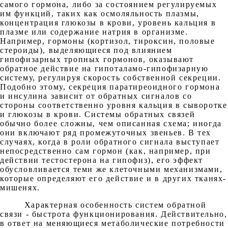
самого гормона, либо за состоянием регулируемых
им функций, таких как осмоляльность плазмы,
концентрация глюкозы в крови, уровень кальция в
плазме или содержание натрия в организме.
Например, гормоны (кортизол, тироксин, половые
стероиды), выделяющиеся под влиянием
гипофизарных тропных гормонов, оказывают
обратное действие на гипоталамо-гипофизарную
систему, регулируя скорость собственной секреции.
Подобно этому, секреция паратиреоидного гормона
и инсулина зависит от обратных сигналов со
стороны соответственно уровня кальция в сыворотке
и глюкозы в крови. Системы обратных связей
обычно более сложны, чем описанная схема; иногда
они включают ряд промежуточных звеньев. В тех
случаях, когда в роли обратного сигнала выступает
непосредственно сам гормон (как, например, при
действии тестостерона на гипофиз), его эффект
обусловливается теми же клеточными механизмами,
которые определяют его действие и в других тканях-
мишенях.
Характерная особенность систем обратной
связи - быстрота функционирования. Действительно,
в ответ на меняющиеся метаболические потребности