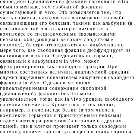
свободной (диализуемой) фракции гормона in vitro
обычно меньше, чем свободной фракции,
существующей in vivo. Это объясняется тем, что
часть гормона, находящаяся в комплексе со слабо
связывающими его белками, такими как альбумин (в
противовес той части, которая находится в
комплексе со специфическими связывающими
белками, обладающими высоким сродством к
гормону), быстро отсоединяется от альбумина по
мере того, как свободная фракция диффундирует из
капилляров в ткани. Следовательно, гормон,
связанный с альбумином in vivo. может
функционировать как свободная фракция. При
многих состояниях величина диализуемой фракции
служит надежным показателем кажущейся свободной
фракции in vivo. Однако в условиях
гипоальбуминемии содержание свободной
(диализуемой) фракции in vitro может
увеличиваться, тогда как in vivo уровень свободного
гормона снижается. Кроме того, в тех тканях,
например, в печени, где белки (в том числе и
комплексы гормонов с транспортными белками)
подвергаются разрушению (в отличие от других
тканей, где в клетки проникает только свободный
гормон), количество поступающего в ткань гормона