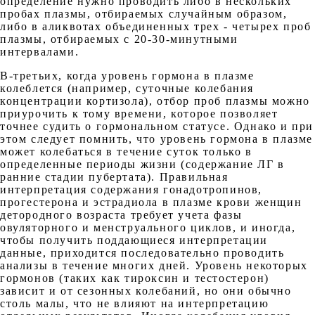
определение нужно проводить либо в нескольких
пробах плазмы, отбираемых случайным образом,
либо в аликвотах объединенных трех - четырех проб
плазмы, отбираемых с 20-30-минутными
интервалами.
В-третьих, когда уровень гормона в плазме
колеблется (например, суточные колебания
концентрации кортизола), отбор проб плазмы можно
приурочить к тому времени, которое позволяет
точнее судить о гормональном статусе. Однако и при
этом следует помнить, что уровень гормона в плазме
может колебаться в течение суток только в
определенные периоды жизни (содержание ЛГ в
ранние стадии пубертата). Правильная
интерпретация содержания гонадотропинов,
прогестерона и эстрадиола в плазме крови женщин
детородного возраста требует учета фазы
овуляторного и менструального циклов, и иногда,
чтобы получить поддающиеся интерпретации
данные, приходится последовательно проводить
анализы в течение многих дней. Уровень некоторых
гормонов (таких как тироксин и тестостерон)
зависит и от сезонных колебаний, но они обычно
столь малы, что не влияют на интерпретацию