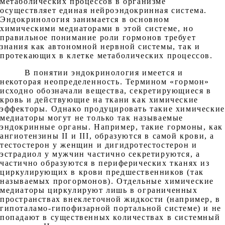
метаболических процессов в организме
осуществляет единая нейроэндокринная система.
Эндокринология занимается в основном
химическими медиаторами в этой системе, но
правильное понимание роли гормонов требует
знания как автономной нервной системы, так и
протекающих в клетке метаболических процессов.
В понятии эндокринология имеется и
некоторая неопределенность. Термином «гормон»
исходно обозначали вещества, секретирующиеся в
кровь и действующие на ткани как химические
эффекторы. Однако продуцировать такие химические
медиаторы могут не только так называемые
эндокринные органы. Например, такие гормоны, как
ангиотензины II и III, образуются в самой крови, а
тестостерон у женщин и дигидротестостерон и
эстрадиол у мужчин частично секретируются, а
частично образуются в периферических тканях из
циркулирующих в крови предшественников (так
называемых прогормонов). Отдельные химические
медиаторы циркулируют лишь в ограниченных
пространствах внеклеточной жидкости (например, в
гипоталамо-гипофизарной портальной системе) и не
попадают в существенных количествах в системный