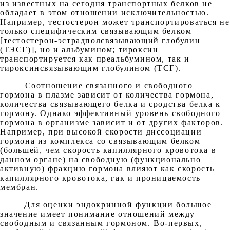
из известных на сегодня транспортных белков не
обладает в этом отношении исключительностью.
Например, тестостерон может транспортироваться не
только специфическим связывающим белком
[тестостерон-эстрадполсвязывающий глобулин
(ТЭСГ)], но и альбумином; тироксин
транспортируется как преальбумином, так и
тироксинсвязывающим глобулином (ТСГ).
Соотношение связанного и свободного
гормона в плазме зависит от количества гормона,
количества связывающего белка и сродства белка к
гормону. Однако эффективный уровень свободного
гормона в организме зависит и от других факторов.
Например, при высокой скорости диссоциации
гормона из комплекса со связывающим белком
(большей, чем скорость капиллярного кровотока в
данном органе) на свободную (функционально
активную) фракцию гормона влияют как скорость
капиллярного кровотока, гак и проницаемость
мембран.
Для оценки эндокринной функции большое
значение имеет понимание отношений между
свободным и связанным гормоном. Во-первых,