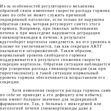
Из-за особенностей регуляторного механизма
обратной связи изменение скорости распада гормона
само по себе не может служить причиной
эндокринной патологии, если только не нарушена
обратная связь, которая регулирует синтез этого
гормона. Например, при тяжелых заболеваниях
печени и при микседеме нарушается деградация
глюкокортикоидов в печени; в результате
кругооборот кортизола замедляется, но его уровень в
плазме не увеличивается, так как секреция АКТГ
оказывается заторможенной. Таким образом,
нормальный уровень свободного гормона
поддерживается в результате снижения скорости
секреции кортизола. Обратная ситуация наблюдается
при ускорении распада глюкокортикоидов (как при
тиреотоксикозе); в такой ситуации нормальный
уровень гормона обеспечивается возрастанием его
секреции.
Хотя изменения скорости распада гормона сами
по себе не приводят к его дефициту или избытку,
они имеют большое значение для эндокринной
фармакологии. Так, у больных с микседемой или
патологией печени глюкокортикоиды даже в