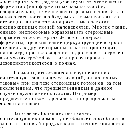
холестерина в эстрадиол участвуют не менее шести
ферментов (или ферментных комплексов) и,
следовательно, не менее шести разных генов. Из-за
множественности необходимых ферментов синтез
стероидов из холестерина раковыми клетками
неэндокринных тканей маловероятен. Многие тканн,
однако, неспособные образовывать стероидные
гормоны из холестерина de novo, содержат
ферменты, превращающие циркулирующие в крови
стероиды в другие гормоны, как это происходит,
например, при превращении андрогенов в эстрогены
в опухолях трофобласта или прогестерона в
дезоксикортикостерон в почках.
Гормоны, относящиеся к группе аминов,
синтезируются в процессе реакций, аналогичных
таковым при синтезе стероидных гормонов, за тем
исключением, что предшественникам в данном
случае служат аминокислоты. Например,
предшественником адреналина и норадреналина
является тирозин.
Запасание. Большинство тканей,
синтезирующих гормоны, не обладает способностью
запасать готовый продукт в достаточном количестве.