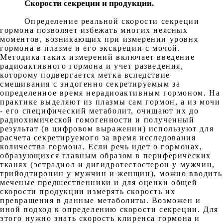
Скорости секреции и продукции.
Определение реальной скорости секреции
гормона позволяет избежать многих неясных
моментов, возникающих при измерении уровня
гормона в плазме и его экскреции с мочой.
Методика таких измерений включает введение
радиоактивного гормона и учет разведения,
которому подвергается метка вследствие
смешивания с эндогенно секретируемым за
определенное время нерадиоактивным гормоном. На
практике выделяют из плазмы сам гормон, а из мочи
- его специфический метаболит, очищают их до
радиохимической гомогенности и полученный
результат (в цифровом выражении) используют для
расчета секретируемого за время исследования
количества гормона. Если речь идет о гормонах,
образующихся главным образом в периферических
тканях (эстрадиол и дигидротестостерон у мужчин,
трийодтиронин у мужчин и женщин), можно вводить
меченые предшественники и для оценки общей
скорости продукции измерять скорость их
превращения в данные метаболиты. Возможен и
иной подход к определению скорости секреции. Для
этого нужно знать скорость клиренса гормона и