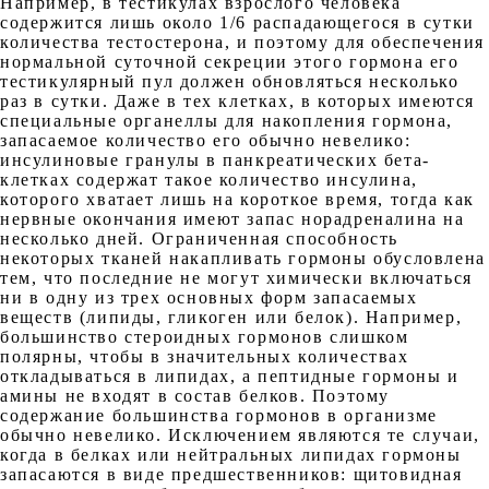
Например, в тестикулах взрослого человека
содержится лишь около 1/6 распадающегося в сутки
количества тестостерона, и поэтому для обеспечения
нормальной суточной секреции этого гормона его
тестикулярный пул должен обновляться несколько
раз в сутки. Даже в тех клетках, в которых имеются
специальные органеллы для накопления гормона,
запасаемое количество его обычно невелико:
инсулиновые гранулы в панкреатических бета-
клетках содержат такое количество инсулина,
которого хватает лишь на короткое время, тогда как
нервные окончания имеют запас норадреналина на
несколько дней. Ограниченная способность
некоторых тканей накапливать гормоны обусловлена
тем, что последние не могут химически включаться
ни в одну из трех основных форм запасаемых
веществ (липиды, гликоген или белок). Например,
большинство стероидных гормонов слишком
полярны, чтобы в значительных количествах
откладываться в липидах, а пептидные гормоны и
амины не входят в состав белков. Поэтому
содержание большинства гормонов в организме
обычно невелико. Исключением являются те случаи,
когда в белках или нейтральных липидах гормоны
запасаются в виде предшественников: щитовидная