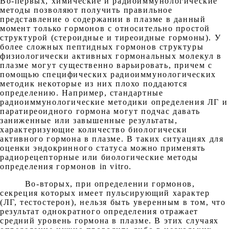
Во-первых, химические и радиоиммунологические
методы позволяют получить правильное
представление о содержании в плазме в данный
момент только гормонов с относительно простой
структурой (стероидные и тиреоидные гормоны). У
более сложных пептидных гормонов структуры
физиологически активных гормональных молекул в
плазме могут существенно варьировать, причем с
помощью специфических радиоиммунологических
методик некоторые из них плохо поддаются
определению. Например, стандартные
радиоиммунологические методики определения ЛГ и
паратиреоидного гормона могут подчас давать
заниженные или завышенные результаты,
характеризующие количество биологически
активного гормона в плазме. В таких ситуациях для
оценки эндокринного статуса можно применять
радиорецепторные или биологические методы
определения гормонов in vitro.
Во-вторых, при определении гормонов,
секреция которых имеет пульсирующий характер
(ЛГ, тестостерон), нельзя быть уверенным в том, что
результат однократного определения отражает
средний уровень гормона в плазме. В этих случаях