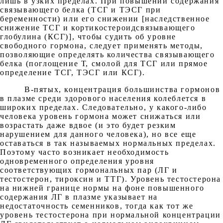
лишь в узких пределах. При повышении содержания
связывающего белка (ТСГ и ТЭСГ при
беременности) или его снижении [наследственное
снижение ТСГ и кортикостероидсвязывающего
глобулина (КСГ)], чтобы судить об уровне
свободного гормона, следует применять методы,
позволяющие определять количества связывающего
белка (поглощение Т, смолой для ТСГ или прямое
определение ТСГ, ТЭСГ или КСГ).
В-пятых, концентрация большинства гормонов
в плазме среди здорового населения колеблется в
широких пределах. Следовательно, у какого-либо
человека уровень гормона может снижаться или
возрастать даже вдвое (и это будет резким
нарушением для данного человека), но все еще
оставаться в так называемых нормальных пределах.
Поэтому часто возникает необходимость
одновременного определения уровня
соответствующих гормональных пар (ЛГ и
тестостерон, тироксин и ТТГ). Уровень тестостерона
на нижней границе нормы на фоне повышенного
содержания ЛГ в плазме указывает на
недостаточность семенников, тогда как тот же
уровень тестостерона при нормальной концентрации