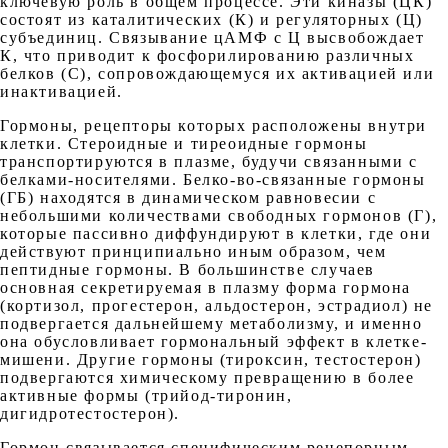
ключевую роль в общем процессе. Эти киназы (ЦК)
состоят из каталитических (К) и регуляторных (Ц)
субъединиц. Связывание цАМФ с Ц высвобождает
К, что приводит к фосфорилированию различных
белков (С), сопровождающемуся их активацией или
инактивацией.
Гормоны, рецепторы которых расположены внутри
клетки. Стероидные и тиреоидные гормоны
транспортируются в плазме, будучи связанными с
белками-носителями. Белко-во-связанные гормоны
(ГБ) находятся в динамическом равновесии с
небольшими количествами свободных гормонов (Г),
которые пассивно диффундируют в клетки, где они
действуют принципиально иным образом, чем
пептидные гормоны. В большинстве случаев
основная секретируемая в плазму форма гормона
(кортизол, прогестерон, альдостерон, эстрадиол) не
подвергается дальнейшему метаболизму, и именно
она обусловливает гормональный эффект в клетке-
мишени. Другие гормоны (тироксин, тестостерон)
подвергаются химическому превращению в более
активные формы (трийод-тиронин,
дигидротестостерон).
Гормон связывается специфическим рецепорным