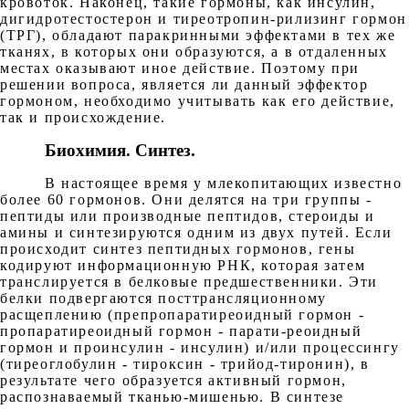
кровоток. Наконец, такие гормоны, как инсулин,
дигидротестостерон и тиреотропин-рилизинг гормон
(ТРГ), обладают паракринными эффектами в тех же
тканях, в которых они образуются, а в отдаленных
местах оказывают иное действие. Поэтому при
решении вопроса, является ли данный эффектор
гормоном, необходимо учитывать как его действие,
так и происхождение.
Биохимия. Синтез.
В настоящее время у млекопитающих известно
более 60 гормонов. Они делятся на три группы -
пептиды или производные пептидов, стероиды и
амины и синтезируются одним из двух путей. Если
происходит синтез пептидных гормонов, гены
кодируют информационную РНК, которая затем
транслируется в белковые предшественники. Эти
белки подвергаются посттрансляционному
расщеплению (препропаратиреоидный гормон -
пропаратиреоидный гормон - парати-реоидный
гормон и проинсулин - инсулин) и/или процессингу
(тиреоглобулин - тироксин - трийод-тиронин), в
результате чего образуется активный гормон,
распознаваемый тканью-мишенью. В синтезе