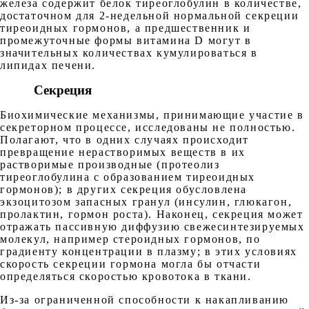
железа содержит белок тиреоглобулин в количестве,
достаточном для 2-недельной нормальной секреции
тиреоидных гормонов, а предшественник и
промежуточные формы витамина D могут в
значительных количествах кумулироваться в
липидах печени.
Секреция
Биохимические механизмы, принимающие участие в
секреторном процессе, исследованы не полностью.
Полагают, что в одних случаях происходит
превращение нерастворимых веществ в их
растворимые производные (протеолиз
тиреоглобулина с образованием тиреоидных
гормонов); в других секреция обусловлена
экзоцитозом запасных гранул (инсулин, глюкагон,
пролактин, гормон роста). Наконец, секреция может
отражать пассивную диффузию свежесинтезируемых
молекул, например стероидных гормонов, по
градиенту концентрации в плазму; в этих условиях
скорость секреции гормона могла бы отчасти
определяться скоростью кровотока в ткани.
Из-за ограниченной способности к накапливанию