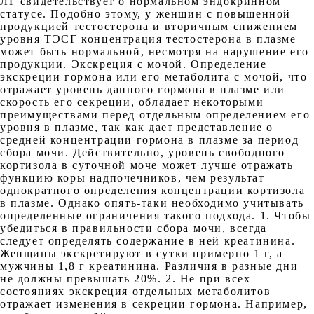
ЛГ свидетельствует о нормальном эндокринном
статусе. Подобно этому, у женщин с повышенной
продукцией тестостерона и вторичным снижением
уровня ТЭСГ концентрация тестостерона в плазме
может быть нормальной, несмотря на нарушение его
продукции. Экскреция с мочой. Определение
экскреции гормона или его метаболита с мочой, что
отражает уровень данного гормона в плазме или
скорость его секреции, обладает некоторыми
преимуществами перед отдельным определением его
уровня в плазме, так как дает представление о
средней концентрации гормона в плазме за период
сбора мочи. Действительно, уровень свободного
кортизола в суточной моче может лучше отражать
функцию коры надпочечников, чем результат
однократного определения концентрации кортизола
в плазме. Однако опять-таки необходимо учитывать
определенные ограничения такого подхода. 1. Чтобы
убедиться в правильности сбора мочи, всегда
следует определять содержание в ней креатинина.
Женщины экскретируют в сутки примерно 1 г, а
мужчины 1,8 г креатинина. Различия в разные дни
не должны превышать 20%. 2. Не при всех
состояниях экскреция отдельных метаболитов
отражает изменения в секреции гормона. Например,