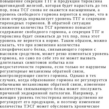
повышение секреции ТТГ и продукции тироксина
щитовидной железой, которая будет нарастать до тех
пор, пока ТСГ снова не окажется насыщенным, а
уровень свободного гормона вернется к норме, что в
свою очередь нормализует уровень ТТГ и секрецию
тиреоидных гормонов. В обратной ситуации
снижение количества ТСГ временно повысит
содержание свободного гормона, а секреция ТТГ и
тироксина будет снижаться до тех пор, пока этот
уровень не вернется к норме. Таким образом, можно
сказать, что при изменении количества
специфического белка, связывающего гормон с
высоким сродством, может резко измениться уровень
гормона, но само по себе это не может вызвать
длительных симптомов избытка или
недостаточности гормона, если только не нарушены
регуляторные механизмы обратной связи,
контролирующие синтез гормона. Однако в тех
случаях, когда образование гормона не регулируется
обычными механизмами обратной связи, изменение
количества связывающего белка может послужить
причиной эндокринной патологии. Например, у
женщин уровень тестостерона непосредственно не
регулирует его продукцию, и поэтому изменение
количества ТЭСГ может обусловить хроническое