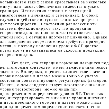
большинство таких связей срабатывает за несколько
минут или часов, обеспечивая гомеостаз в узких
границах. Исключения связаны с регуляцией
гаметогенеза в яичниках и семенниках. В обоих
случаях в действие вступают сложные процессы
дифференцировки. В состоянии равновесия эти
системы функционируют так, что продукция
сперматозоидов постоянно остается относительно
стабильной, а овуляция протекает циклично. Однако
для завершения сперматогенеза требуется примерно
месяц, и поэтому изменения уровня ФСГ долгое
время могут не сказываться на скорости продукции
сперматозоидов.
Тот факт, что секреция гормонов находится под
регуляторным контролем, имеет важное клиническое
значение. Во-первых, оценить клиническое значение
уровня гормона в плазме можно только с учетом
состояния соответствующих регуляторных факторов.
Понять, о чем свидетельствует некоторое снижение
уровня тестостерона, можно лишь при
одновременном определении уровня ЛГ. Точно так
же, интерпретировать те или иные уровни инсулина
и паратиреоидного гормона в плазме можно лишь
при одновременном определении соответственно