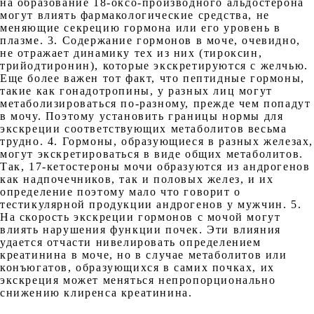
на образование 18-оксо-производного альдостерона
могут влиять фармакологические средства, не
меняющие секрецию гормона или его уровень в
плазме. 3. Содержание гормонов в моче, очевидно,
не отражает динамику тех из них (тироксин,
трийодтиронин), которые экскретируются с желчью.
Еще более важен тот факт, что пептидные гормоны,
такие как гонадотропины, у разных лиц могут
метаболизироваться по-разному, прежде чем попадут
в мочу. Поэтому установить границы нормы для
экскреции соответствующих метаболитов весьма
трудно. 4. Гормоны, образующиеся в разных железах,
могут экскретироваться в виде общих метаболитов.
Так, 17-кетостероны мочи образуются из андрогенов
как надпочечников, так и половых желез, и их
определение поэтому мало что говорит о
тестикулярной продукции андрогенов у мужчин. 5.
На скорость экскреции гормонов с мочой могут
влиять нарушения функции почек. Эти влияния
удается отчасти нивелировать определением
креатинина в моче, но в случае метаболитов или
конъюгатов, образующихся в самих почках, их
экскреция может меняться непропорционально
снижению клиренса креатинина.