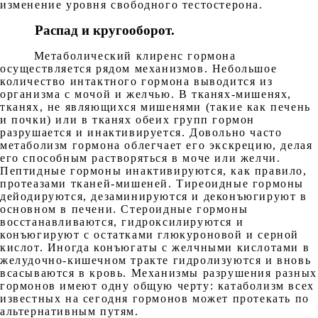
изменение уровня свободного тестостерона.
Распад и кругооборот.
Метаболический клиренс гормона
осуществляется рядом механизмов. Небольшое
количество интактного гормона выводится из
организма с мочой и желчью. В тканях-мишенях,
тканях, не являющихся мишенями (такие как печень
и почки) или в тканях обеих групп гормон
разрушается и инактивируется. Довольно часто
метаболизм гормона облегчает его экскрецию, делая
его способным растворяться в моче или желчи.
Пептидные гормоны инактивируются, как правило,
протеазами тканей-мишеней. Тиреоидные гормоны
дейодируются, дезаминируются и деконъюгируют в
основном в печени. Стероидные гормоны
восстанавливаются, гидроксилируются и
конъюгируют с остатками глюкуроновой и серной
кислот. Иногда конъюгаты с желчными кислотами в
желудочно-кишечном тракте гидролизуются и вновь
всасываются в кровь. Механизмы разрушения разных
гормонов имеют одну общую черту: катаболизм всех
известных на сегодня гормонов может протекать по
альтернативным путям.