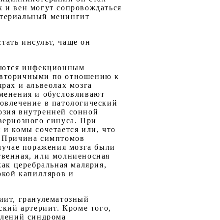
 и вен могут сопровождаться
ктериальный менингит
тать инсульт, чаще он
даются инфекционным
 вторичными по отношению к
рах и альвеолах мозга
зменения и обусловливают
вовлечение в патологический
юзия внутренней сонной
вернозного синуса. При
и комы сочетается или, что
. Причина симптомов
лучае поражения мозга были
твенная, или молниеносная
как церебральная малярия,
ркой капилляров и
иит, гранулематозный
ский артериит. Кроме того,
влений синдрома