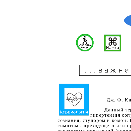
Дж. Ф. Кис
Данный те
гипертензия соп
сознания, ступором и комой.
симптомы преходящего или пр
сосудистых поражений (крово