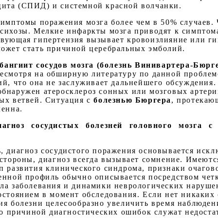
ита (СПИД) и системной красной волчанки.
симптомы поражения мозга более чем в 50% случаев.
психозы. Мелкие инфаркты мозга приводят к симпто
твующая гипертензия вызывает кровоизлияние или г
ожет стать причиной церебральных эмболий.
ангиит сосудов мозга (болезнь Винивартера-Бюрг
есмотря на обширную литературу по данной проблем
ий, что она не заслуживает дальнейшего обсуждения.
бнаружен атеросклероз сонных или мозговых артери
ых ветвей. Ситуация с
болезнью Бюргера
, протекаю
ленна.
агноз сосудистых болезней головного мозга с
, диагноз сосудистого поражения основывается искл
 стороны, диагноз всегда вызывает сомнение. Имеютс
п развития клинического синдрома, признаки очагов
енной профиль обычно описывается посредством чет
ла заболевания и динамики неврологических наруше
остоянием в момент обследования. Если нет никаких 
ия болезни целесообразно увеличить время наблюден
сто причиной диагностических ошибок служат недост