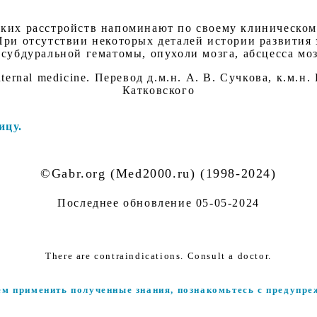
ских расстройств напоминают по своему клиническом
При отсутствии некоторых деталей истории развития
 субдуральной гематомы, опухоли мозга, абсцесса мо
internal medicine. Перевод д.м.н. А. В. Сучкова, к.м.н.
Катковского
ицу.
©Gabr.org (Med2000.ru) (1998-2024)
Последнее обновление
05-05-2024
There are contraindications. Consult a doctor.
ем применить полученные знания, познакомьтесь с предупре