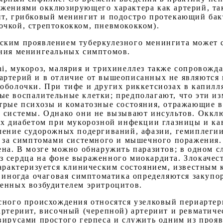
жениями окклюзирующего характера как артерий, так
ит, грибковый менингит и подостро протекающий ба
чкой, стрептококком, пневмококком).
ким проявлением туберкулезного менингита может с
ания менингеальных симптомов.
ni, мукороз, малярия и трихинеллез также сопровож
артерий и в отличие от вышеописанных не являются
оболочки. При тифе и других риккетсиозах в капилля
е воспалительные клетки; предполагают, что эти и
трые психозы и коматозные состояния, отражающие 
 системы. Однако они не вызывают инсультов. Оккл
ых диабетом при мукорозной инфекции глазницы и ка
ление судорожных подергиваний, афазии, гемиплегии 
д за симптомами системного и мышечного поражения
ена. В мозге можно обнаружить паразитов; в одном с
 сердца на фоне выраженного миокардита. Злокачес
характеризуется клиническим состоянием, известным 
и иногда очаговая симптоматика определяются закупо
енных возбудителем эритроцитов.
сного происхождения относятся узелковый периартер
артериит, височный (черепной) артериит и ревматиче
вирусами простого герпеса и служить одним из проя