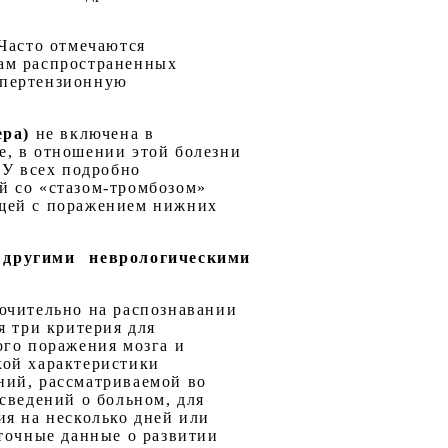
 Часто отмечаются
мам распространенных
ипертензионную
ера)
не включена в
е, в отношении этой болезни
 У всех подробно
й со «стазом-тромбозом»
щей с поражением нижних
 другими неврологическими
ючительно на распознавании
я три критерия для
ого поражения мозга и
кой характеристики
ний, рассматриваемой во
сведений о больном, для
ия на несколько дней или
аточные данные о развитии