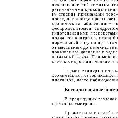
неврологической симптоматик
ретинальными кровоизлияниям
IV стадии), признаками пора
последнее иногда превышает 
хроническим заболеванием по
феохромоцитомой, синдромом
гипотензивными препаратами 
поддается контролю, исход б
нормальный вид, но при этом
от массивных до петехиальны
повышенное давление в задне
летальный исход. При микро
клеток микроглии, мелкие ин
Термин «гипертоническа
хронических повторяющихся 
инсультов, часто наблюдающ
Воспалительные болез
В предыдущих разделах 
кратко рассмотрены.
Прежде одна из наибол
возрастов был менинговаскул