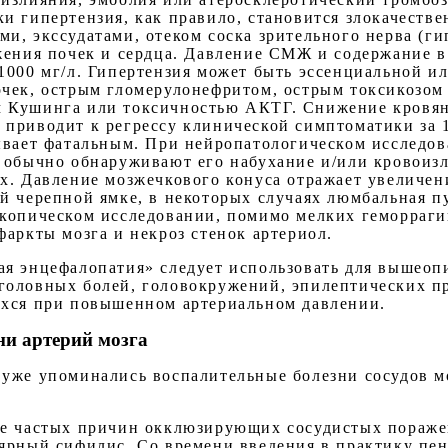
и гипертензия, как правило, становится злокачеств
и, экссудатами, отеком соска зрительного нерва (г
жения почек и сердца. Давление СМЖ и содержание в
1000 мг/л. Гипертензия может быть эссенциальной и
чек, острым гломерулонефритом, острым токсикозом
 Кушинга или токсичностью АКТГ. Снижение кровян
приводит к регрессу клинической симптоматики за 1
ывает фатальным. При нейропатологическом исследов
 обычно обнаруживают его набухание и/или кровоизл
х. Давление мозжечкового конуса отражает увеличен
й черепной ямке, в некоторых случаях люмбальная 
скопическом исследовании, помимо мелких геморраги
фаркты мозга и некроз стенок артериол.
я энцефалопатия» следует использовать для вышеопи
головных болей, головокружений, эпилептических п
ихся при повышенном артериальном давлении.
ни артерий мозга
уже упоминались воспалительные болезни сосудов мо
ее частых причин окклюзирующих сосудистых пораже
ярный сифилис. Со времени введения в практику пе