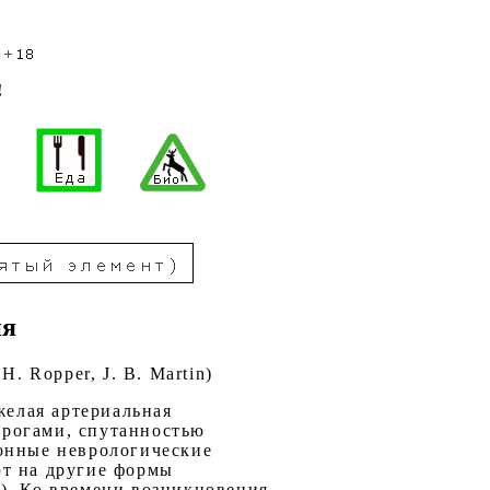
!
ия
H. Ropper, J. В. Martin)
желая артериальная
орогами, спутанностью
ионные неврологические
ют на другие формы
). Ко времени возникновения