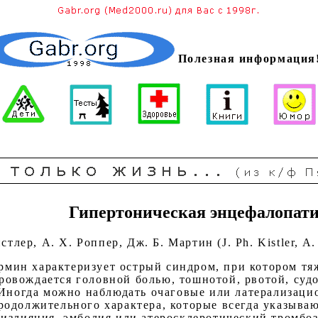
Полезная информация
Гипертоническая энцефалопат
тлер, А. X. Роппер, Дж. Б. Мартин (J. Ph. Kistler, A. 
рмин характеризует острый синдром, при котором тя
ровождается головной болью, тошнотой, рвотой, суд
 Иногда можно наблюдать очаговые или латерализац
одолжительного характера, которые всегда указыва
излияния, эмболия или атеросклеротический тромбоз