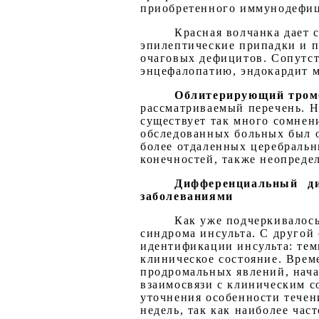
приобретенного иммунодефиц
Красная волчанка дает 
эпилептические припадки и 
очаговых дефицитов. Сопутс
энцефалопатию, эндокардит м
Облитерирующий тромб
рассматриваемый перечень. Н
существует так много сомнен
обследованных больных был о
более отдаленных церебральн
конечностей, также неопреде
Дифференциальный ди
заболеваниями
Как уже подчеркивалось
синдрома инсульта. С другой
идентификации инсульта: тем
клиническое состояние. Врем
продромальных явлений, нача
взаимосвязи с клиническим с
уточнения особенности течен
недель, так как наиболее ча