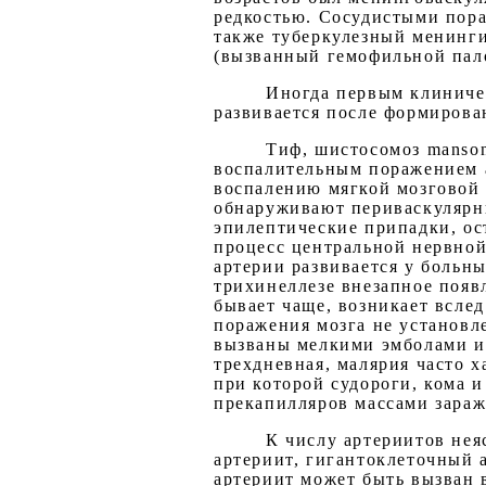
редкостью. Сосудистыми пора
также туберкулезный менинг
(вызванный гемофильной пало
Иногда первым клиничес
развивается после формиров
Тиф, шистосомоз manso
воспалительным поражением 
воспалению мягкой мозговой 
обнаруживают периваскулярны
эпилептические припадки, ос
процесс центральной нервной
артерии развивается у больн
трихинеллезе внезапное появ
бывает чаще, возникает всле
поражения мозга не установл
вызваны мелкими эмболами из
трехдневная, малярия часто 
при которой судороги, кома 
прекапилляров массами зараж
К числу артериитов нея
артериит, гигантоклеточный 
артериит может быть вызван 