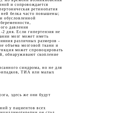
енной и сопровождается
ипертоническая ретинопатия
 ней белка часто повышены;
ли обусловленной
 беременности,
ого давления
-2 дня. Если гипертензия не
ании мозг может иметь
ияния различных размеров -
ие объема мозговой ткани и
пункция может спровоцировать
й, обнаруживают скопление
санного синдрома, но не для
рипадков, ТИА или малых
зга, здесь же они будут
ний у пациентов всех
нициллинотерапии он стал