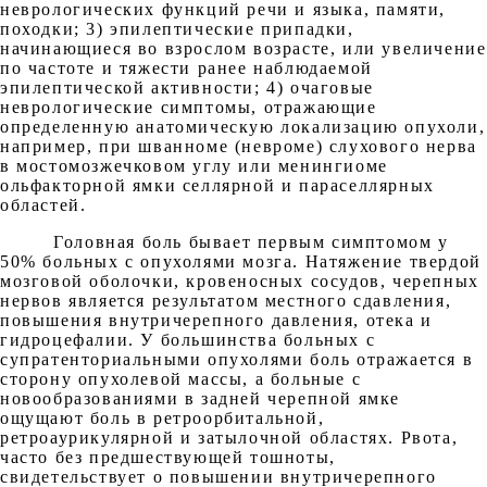
неврологических функций речи и языка, памяти,
походки; 3) эпилептические припадки,
начинающиеся во взрослом возрасте, или увеличение
по частоте и тяжести ранее наблюдаемой
эпилептической активности; 4) очаговые
неврологические симптомы, отражающие
определенную анатомическую локализацию опухоли,
например, при шванноме (невроме) слухового нерва
в мостомозжечковом углу или менингиоме
ольфакторной ямки селлярной и параселлярных
областей.
Головная боль бывает первым симптомом у
50% больных с опухолями мозга. Натяжение твердой
мозговой оболочки, кровеносных сосудов, черепных
нервов является результатом местного сдавления,
повышения внутричерепного давления, отека и
гидроцефалии. У большинства больных с
супратенториальными опухолями боль отражается в
сторону опухолевой массы, а больные с
новообразованиями в задней черепной ямке
ощущают боль в ретроорбитальной,
ретроаурикулярной и затылочной областях. Рвота,
часто без предшествующей тошноты,
свидетельствует о повышении внутричерепного