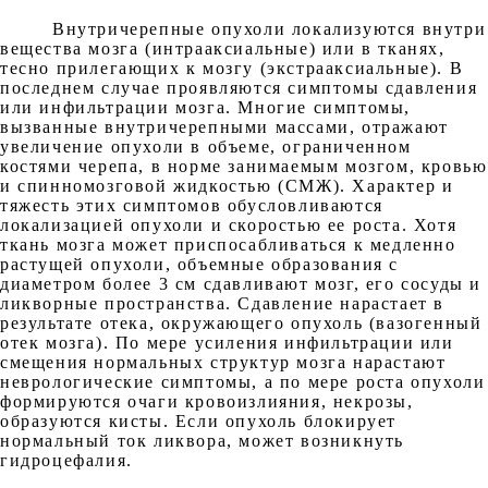
Внутричерепные опухоли локализуются внутри
вещества мозга (интрааксиальные) или в тканях,
тесно прилегающих к мозгу (экстрааксиальные). В
последнем случае проявляются симптомы сдавления
или инфильтрации мозга. Многие симптомы,
вызванные внутричерепными массами, отражают
увеличение опухоли в объеме, ограниченном
костями черепа, в норме занимаемым мозгом, кровью
и спинномозговой жидкостью (СМЖ). Характер и
тяжесть этих симптомов обусловливаются
локализацией опухоли и скоростью ее роста. Хотя
ткань мозга может приспосабливаться к медленно
растущей опухоли, объемные образования с
диаметром более 3 см сдавливают мозг, его сосуды и
ликворные пространства. Сдавление нарастает в
результате отека, окружающего опухоль (вазогенный
отек мозга). По мере усиления инфильтрации или
смещения нормальных структур мозга нарастают
неврологические симптомы, а по мере роста опухоли
формируются очаги кровоизлияния, некрозы,
образуются кисты. Если опухоль блокирует
нормальный ток ликвора, может возникнуть
гидроцефалия.