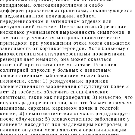
эпендимома, олигодендроглиома и слабо
дифференцированная астроцитома, локализующихся
в недоминантном полушарии, лобном,
передневисочном и затылочном отделах или
желудочковой системе. После частичной резекции
несколько уменьшается выраженность симптомов, в
том числе улучшается контроль эпилептических
припадков; при уменьшении отека мозга снижается
зависимость от кортикостероидов. Хотя больному с
множественными внутричерепными поражениями
резекция дает немного, она может оказаться
полезной при солитарном метастазе. Резекция
солитарной опухоли у больных с известным
злокачественным заболеванием может быть
назначена, если: 1) резидуальные признаки
злокачественного заболевания отсутствуют более 2
лет; 2) требуется облегчить специфические
симптомы, такие как гидроцефалия; 3) известно, что
опухоль радиорезистентна, как это бывает в случаях
меланомы, саркомы, карцином почек и толстой
кишки; 4) симптоматическая опухоль рецидивирует
после облучения; 5) злокачественное заболевание у
пациента находится под надлежащим контролем, и
наличие опухоли мозга является ограничивающим