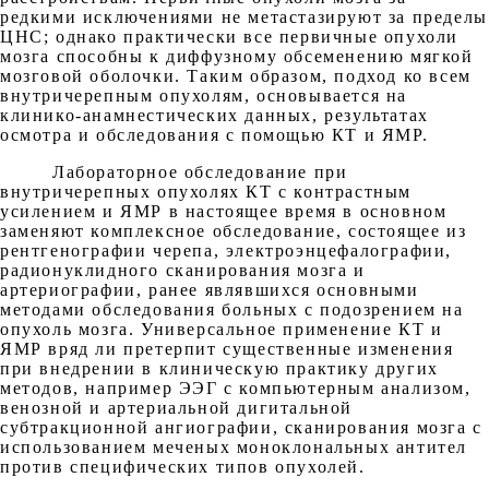
редкими исключениями не метастазируют за пределы
ЦНС; однако практически все первичные опухоли
мозга способны к диффузному обсеменению мягкой
мозговой оболочки. Таким образом, подход ко всем
внутричерепным опухолям, основывается на
клинико-анамнестических данных, результатах
осмотра и обследования с помощью КТ и ЯМР.
Лабораторное обследование при
внутричерепных опухолях КТ с контрастным
усилением и ЯМР в настоящее время в основном
заменяют комплексное обследование, состоящее из
рентгенографии черепа, электроэнцефалографии,
радионуклидного сканирования мозга и
артериографии, ранее являвшихся основными
методами обследования больных с подозрением на
опухоль мозга. Универсальное применение КТ и
ЯМР вряд ли претерпит существенные изменения
при внедрении в клиническую практику других
методов, например ЭЭГ с компьютерным анализом,
венозной и артериальной дигитальной
субтракционной ангиографии, сканирования мозга с
использованием меченых моноклональных антител
против специфических типов опухолей.