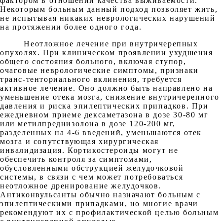
фактором в отношении качества выживаемости.
Некоторым больным данный подход позволяет жить,
не испытывая никаких неврологических нарушений
на протяжении более одного года.
Неотложное лечение при внутричерепных
опухолях. При клиническом проявлении ухудшения
общего состояния больного, включая ступор,
очаговые неврологические симптомы, признаки
транс-тенториального вклинения, требуется
активное лечение. Оно должно быть направлено на
уменьшение отека мозга, снижение внутричерепного
давления и риска эпилептических припадков. При
ежедневном приеме дексаметазона в дозе 30-80 мг
или метилпреднизолона в дозе 120-200 мг,
разделенных на 4-6 введений, уменьшаются отек
мозга и сопутствующая хирургическая
инвалидизация. Кортикостероиды могут не
обеспечить контроля за симптомами,
обусловленными обструкцией желудочковой
системы, в связи с чем может потребоваться
неотложное дренирование желудочков.
Антиконвульсанты обычно назначают больным с
эпилептическими припадками, но многие врачи
рекомендуют их с профилактической целью больным