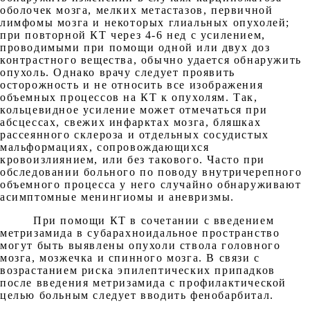
оболочек мозга, мелких метастазов, первичной
лимфомы мозга и некоторых глиальных опухолей;
при повторной КТ через 4-6 нед с усилением,
проводимыми при помощи одной или двух доз
контрастного вещества, обычно удается обнаружить
опухоль. Однако врачу следует проявить
осторожность и не относить все изображения
объемных процессов на КТ к опухолям. Так,
кольцевидное усиление может отмечаться при
абсцессах, свежих инфарктах мозга, бляшках
рассеянного склероза и отдельных сосудистых
мальформациях, сопровождающихся
кровоизлиянием, или без такового. Часто при
обследовании больного по поводу внутричерепного
объемного процесса у него случайно обнаруживают
асимптомные менингиомы и аневризмы.
При помощи КТ в сочетании с введением
метризамида в субарахноидальное пространство
могут быть выявлены опухоли ствола головного
мозга, мозжечка и спинного мозга. В связи с
возрастанием риска эпилептических припадков
после введения метризамида с профилактической
целью больным следует вводить фенобарбитал.