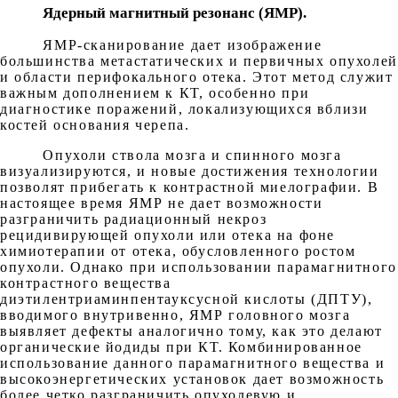
Ядерный магнитный резонанс (ЯМР).
ЯМР-сканирование дает изображение
большинства метастатических и первичных опухолей
и области перифокального отека. Этот метод служит
важным дополнением к КТ, особенно при
диагностике поражений, локализующихся вблизи
костей основания черепа.
Опухоли ствола мозга и спинного мозга
визуализируются, и новые достижения технологии
позволят прибегать к контрастной миелографии. В
настоящее время ЯМР не дает возможности
разграничить радиационный некроз
рецидивирующей опухоли или отека на фоне
химиотерапии от отека, обусловленного ростом
опухоли. Однако при использовании парамагнитного
контрастного вещества
диэтилентриаминпентауксусной кислоты (ДПТУ),
вводимого внутривенно, ЯМР головного мозга
выявляет дефекты аналогично тому, как это делают
органические йодиды при КТ. Комбинированное
использование данного парамагнитного вещества и
высокоэнергетических установок дает возможность
более четко разграничить опухолевую и