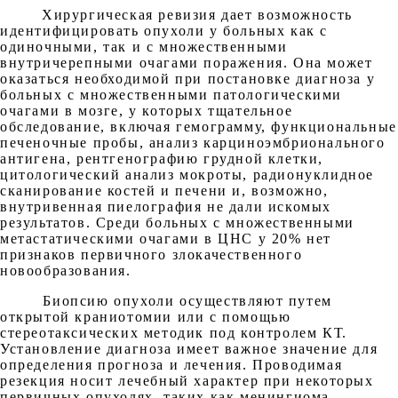
Хирургическая ревизия дает возможность
идентифицировать опухоли у больных как с
одиночными, так и с множественными
внутричерепными очагами поражения. Она может
оказаться необходимой при постановке диагноза у
больных с множественными патологическими
очагами в мозге, у которых тщательное
обследование, включая гемограмму, функциональные
печеночные пробы, анализ карциноэмбрионального
антигена, рентгенографию грудной клетки,
цитологический анализ мокроты, радионуклидное
сканирование костей и печени и, возможно,
внутривенная пиелография не дали искомых
результатов. Среди больных с множественными
метастатическими очагами в ЦНС у 20% нет
признаков первичного злокачественного
новообразования.
Биопсию опухоли осуществляют путем
открытой краниотомии или с помощью
стереотаксических методик под контролем КТ.
Установление диагноза имеет важное значение для
определения прогноза и лечения. Проводимая
резекция носит лечебный характер при некоторых
первичных опухолях, таких как менингиома.