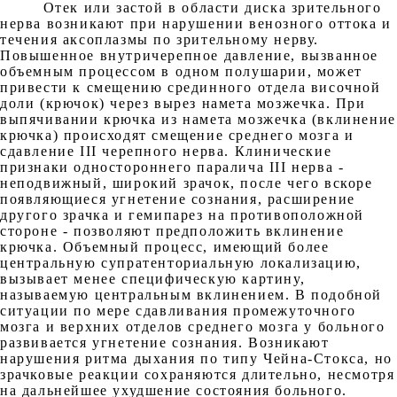
Отек или застой в области диска зрительного
нерва возникают при нарушении венозного оттока и
течения аксоплазмы по зрительному нерву.
Повышенное внутричерепное давление, вызванное
объемным процессом в одном полушарии, может
привести к смещению срединного отдела височной
доли (крючок) через вырез намета мозжечка. При
выпячивании крючка из намета мозжечка (вклинение
крючка) происходят смещение среднего мозга и
сдавление III черепного нерва. Клинические
признаки одностороннего паралича III нерва -
неподвижный, широкий зрачок, после чего вскоре
появляющиеся угнетение сознания, расширение
другого зрачка и гемипарез на противоположной
стороне - позволяют предположить вклинение
крючка. Объемный процесс, имеющий более
центральную супратенториальную локализацию,
вызывает менее специфическую картину,
называемую центральным вклинением. В подобной
ситуации по мере сдавливания промежуточного
мозга и верхних отделов среднего мозга у больного
развивается угнетение сознания. Возникают
нарушения ритма дыхания по типу Чейна-Стокса, но
зрачковые реакции сохраняются длительно, несмотря
на дальнейшее ухудшение состояния больного.