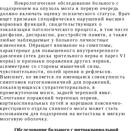
Неврологическое обследование больного с
подозрением на опухоль мозга в первую очередь
должно включать оценку психического статуса. Врач
ищет признаки специфических нарушений высших
корковых функций, свидетельствующих о
локализации патологического процесса, в том числе
дисфазии, диспраксии, расстройств памяти, а также
любые наблюдаемые у больного личностные
изменения. Обращает внимание на симптомы,
характерные для повышенного внутричерепного
давления (отек диска зрительного нерва и парез VI
нерва) и признаки поражения других нервов,
асимметрию со стороны мышечной силы,
чувствительности, полей зрения и рефлексов.
Выясняет, не является ли имеющаяся совокупность
симптомов патогномоничной для поражений,
локализующихся супратенториально, в
промежуточном мозге, задней черепной ямке.
Сочетание поражений черепных нервов,
кортикоспинальных путей и корешков пояснично-
крестцового отдела спинного мозга может стать
основанием для подозрения на метастазы в мягкую
мозговую оболочку.
Обследование больного с интракраниальной