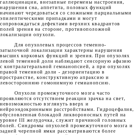
галлюцинации, внезапные перемены настроения,
нарушения сна, аппетита, половых функций
начинают чередоваться со сложными парциальными
эпилептическими припадками и могут
сопровождаться дефектами верхних квадрантов
полей зрения на стороне, противоположной
локализации опухоли.
Для опухолевых процессов теменно-
затылочной локализации характерны нарушения
высших корковых функций и зрения. При опухолях
левой теменной доли наблюдают сенсорную афазию
с контралатеральной гемианопсией, а при опухолях
правой теменной доли - дезориентацию в
пространстве, конструктивную апраксию и
левостороннюю гомонимную гемианопсию.
Опухоли промежуточного мозга часто
проявляются отсутствием реакции зрачка на свет,
невозможностью взглянуть вверх и
нейроэндокринными расстройствами. Гидроцефалия,
обусловленная блокадой ликвороносных путей на
уровне III желудочка, служит причиной головных
болей. Синдромы опухолей промежуточного мозга и
задней черепной ямки рассматриваются более