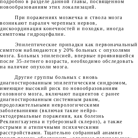
подробно в разделе данной главы, посвященном
новообразованиям этих локализаций.
При поражениях мозжечка и ствола мозга
возникают паралич черепных нервов,
дискоординация конечностей и походки, иногда
симптомы гидроцефалии.
Эпилептические припадки как первоначальный
симптом наблюдаются у 20% больных с опухолями
мозга. Больных эпилепсией, впервые проявившейся
после 35-летнего возраста, необходимо обследовать
на наличие опухоли мозга.
Другие группы больных с вновь
диагностированным эпилептическим синдромом,
имеющие высокий риск по новообразованиям
головного мозга, включают пациентов с ранее
диагностированным системным раком,
продолжительными неврологическими
заболеваниями (включая такие нейро-
эктодермальные поражения, как болезнь
Реклингхаузена и туберозный склероз), а также
острыми и атипичными психическими
расстройствами. Тщательно собранный анамнез