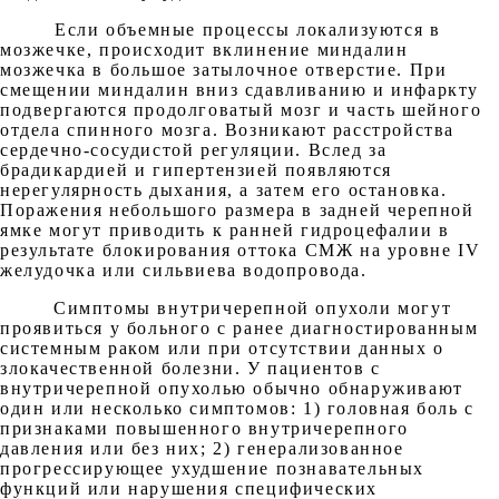
Если объемные процессы локализуются в
мозжечке, происходит вклинение миндалин
мозжечка в большое затылочное отверстие. При
смещении миндалин вниз сдавливанию и инфаркту
подвергаются продолговатый мозг и часть шейного
отдела спинного мозга. Возникают расстройства
сердечно-сосудистой регуляции. Вслед за
брадикардией и гипертензией появляются
нерегулярность дыхания, а затем его остановка.
Поражения небольшого размера в задней черепной
ямке могут приводить к ранней гидроцефалии в
результате блокирования оттока СМЖ на уровне IV
желудочка или сильвиева водопровода.
Симптомы внутричерепной опухоли могут
проявиться у больного с ранее диагностированным
системным раком или при отсутствии данных о
злокачественной болезни. У пациентов с
внутричерепной опухолью обычно обнаруживают
один или несколько симптомов: 1) головная боль с
признаками повышенного внутричерепного
давления или без них; 2) генерализованное
прогрессирующее ухудшение познавательных
функций или нарушения специфических