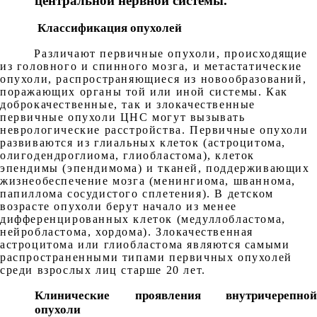
центральной нервной системы.
Классификация опухолей
Различают первичные опухоли, происходящие
из головного и спинного мозга, и метастатические
опухоли, распространяющиеся из новообразований,
поражающих органы той или иной системы. Как
доброкачественные, так и злокачественные
первичные опухоли ЦНС могут вызывать
неврологические расстройства. Первичные опухоли
развиваются из глиальных клеток (астроцитома,
олигодендроглиома, глиобластома), клеток
эпендимы (эпендимома) и тканей, поддерживающих
жизнеобеспечение мозга (менингиома, шваннома,
папиллома сосудистого сплетения). В детском
возрасте опухоли берут начало из менее
дифференцированных клеток (медуллобластома,
нейробластома, хордома). Злокачественная
астроцитома или глиобластома являются самыми
распространенными типами первичных опухолей
среди взрослых лиц старше 20 лет.
Клинические проявления внутричерепной
опухоли