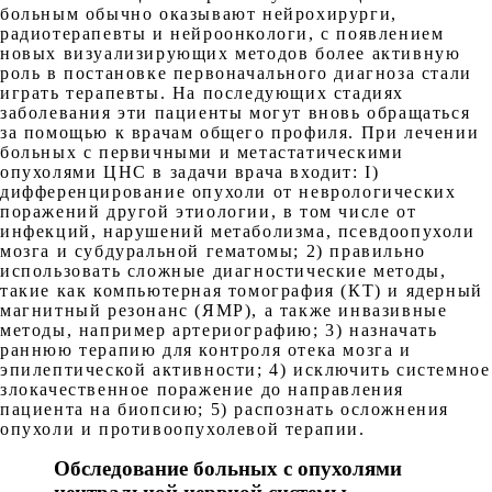
больным обычно оказывают нейрохирурги,
радиотерапевты и нейроонкологи, с появлением
новых визуализирующих методов более активную
роль в постановке первоначального диагноза стали
играть терапевты. На последующих стадиях
заболевания эти пациенты могут вновь обращаться
за помощью к врачам общего профиля. При лечении
больных с первичными и метастатическими
опухолями ЦНС в задачи врача входит: I)
дифференцирование опухоли от неврологических
поражений другой этиологии, в том числе от
инфекций, нарушений метаболизма, псевдоопухоли
мозга и субдуральной гематомы; 2) правильно
использовать сложные диагностические методы,
такие как компьютерная томография (КТ) и ядерный
магнитный резонанс (ЯМР), а также инвазивные
методы, например артериографию; 3) назначать
раннюю терапию для контроля отека мозга и
эпилептической активности; 4) исключить системное
злокачественное поражение до направления
пациента на биопсию; 5) распознать осложнения
опухоли и противоопухолевой терапии.
Обследование больных с опухолями