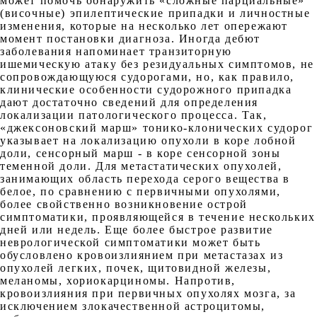
может помочь обнаружить «сложные парциальные»
(височные) эпилептические припадки и личностные
изменения, которые на несколько лет опережают
момент постановки диагноза. Иногда дебют
заболевания напоминает транзиторную
ишемическую атаку без резидуальных симптомов, не
сопровождающуюся судорогами, но, как правило,
клинические особенности судорожного припадка
дают достаточно сведений для определения
локализации патологического процесса. Так,
«джексоновский марш» тонико-клонических судорог
указывает на локализацию опухоли в коре лобной
доли, сенсорный марш - в коре сенсорной зоны
теменной доли. Для метастатических опухолей,
занимающих область перехода серого вещества в
белое, по сравнению с первичными опухолями,
более свойственно возникновение острой
симптоматики, проявляющейся в течение нескольких
дней или недель. Еще более быстрое развитие
неврологической симптоматики может быть
обусловлено кровоизлиянием при метастазах из
опухолей легких, почек, щитовидной железы,
меланомы, хориокарциномы. Напротив,
кровоизлияния при первичных опухолях мозга, за
исключением злокачественной астроцитомы,