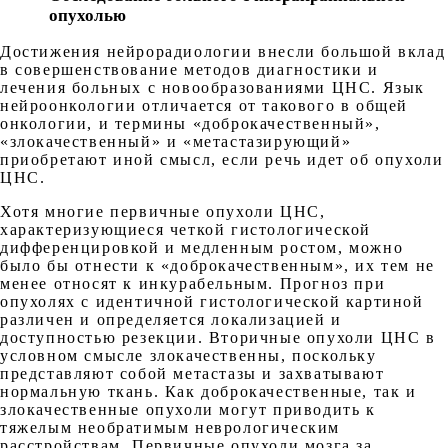
опухолью
Достижения нейрорадиологии внесли большой вклад
в совершенствование методов диагностики и
лечения больных с новообразованиями ЦНС. Язык
нейроонкологии отличается от такового в общей
онкологии, и термины «доброкачественный»,
«злокачественный» и «метастазирующий»
приобретают иной смысл, если речь идет об опухоли
ЦНС.
Хотя многие первичные опухоли ЦНС,
характеризующиеся четкой гистологической
дифференцировкой и медленным ростом, можно
было бы отнести к «доброкачественным», их тем не
менее относят к инкурабельным. Прогноз при
опухолях с идентичной гистологической картиной
различен и определяется локализацией и
доступностью резекции. Вторичные опухоли ЦНС в
условном смысле злокачественны, поскольку
представляют собой метастазы и захватывают
нормальную ткань. Как доброкачественные, так и
злокачественные опухоли могут приводить к
тяжелым необратимым неврологическим
расстройствам. Первичные опухоли мозга за