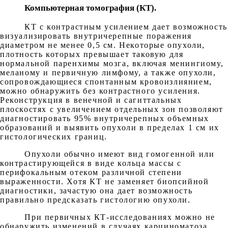
Компьютерная томография (КТ).
КТ с контрастным усилением дает возможность
визуализировать внутричерепные поражения
диаметром не менее 0,5 см. Некоторые опухоли,
плотность которых превышает таковую для
нормальной паренхимы мозга, включая менингиому,
меланому и первичную лимфому, а также опухоли,
сопровождающиеся спонтанным кровоизлиянием,
можно обнаружить без контрастного усиления.
Реконструкция в венечной и сагиттальных
плоскостях с увеличением отдельных зон позволяют
диагностировать 95% внутричерепных объемных
образований и выявить опухоли в пределах 1 см их
гистологических границ.
Опухоли обычно имеют вид гомогенной или
контрастирующейся в виде кольца массы с
перифокальным отеком различной степени
выраженности. Хотя КТ не заменяет биопсийной
диагностики, зачастую она дает возможность
правильно предсказать гистологию опухоли.
При первичных КТ-исследованиях можно не
обнаружить изменений в случаях карциноматоза