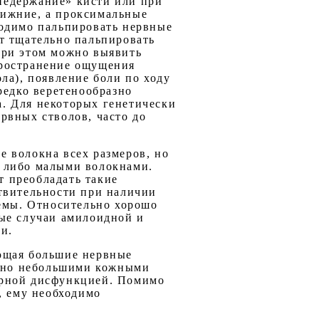
недержание» кисти или при
нижние, а проксимальные
ходимо пальпировать нервные
т тщательно пальпировать
При этом можно выявить
пространение ощущения
ла), появление боли по ходу
редко веретенообразно
. Для некоторых генетически
рвных стволов, часто до
 волокна всех размеров, но
, либо малыми волокнами.
 преобладать такие
твительности при наличии
темы. Относительно хорошо
ные случаи амилоидной и
и.
ющая большие нервные
льно небольшими кожными
орной дисфункцией. Помимо
, ему необходимо