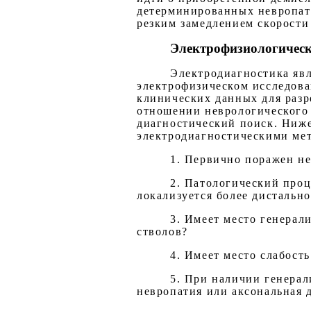
детерминированных невропати
резким замедлением скорости
Электрофизиологическ
Электродиагностика явл
электрофизическом исследова
клинических данных для разр
отношении неврологического 
диагностический поиск. Ниже
электродиагностическими ме
1. Первично поражен н
2. Патологический проц
локализуется более дистально
3. Имеет место генера
стволов?
4. Имеет место слабост
5. При наличии генера
невропатия или аксональная 