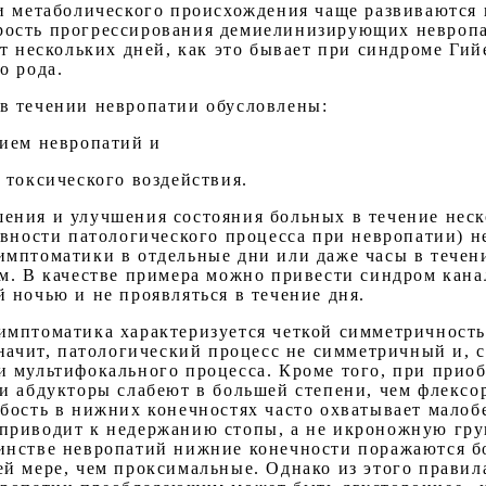
и метаболического происхождения чаще развиваются 
скорость прогрессирования демиелинизирующих невроп
т нескольких дней, как это бывает при синдроме Гий
о рода.
в течении невропатии обусловлены:
нием невропатий и
 токсического воздействия.
ения и улучшения состояния больных в течение неск
вности патологического процесса при невропатии) не
мптоматики в отдельные дни или даже часы в течени
. В качестве примера можно привести синдром канала
 ночью и не проявляться в течение дня.
имптоматика характеризуется четкой симметричность
начит, патологический процесс не симметричный и, с
и мультифокального процесса. Кроме того, при при
и абдукторы слабеют в большей степени, чем флексо
бость в нижних конечностях часто охватывает малоб
приводит к недержанию стопы, а не икроножную гр
нстве невропатий нижние конечности поражаются бол
й мере, чем проксимальные. Однако из этого правил