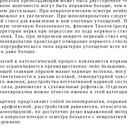
вропатии преобладающим может быть двустороннее «
хние конечности могут быть поражены больше, чем 
чем дистальные. При неврологическом осмотре необ
зможное их увеличение. При мононевропатиях следуе
й ствол для выявления в нем очаговых утолщений. 
ьную точечную болезненность, феномен Тинеля (рас
рритории нерва при перкуссии по ходу нервного ство
жения. Так, при лепрозном неврите нервный ствол не
иневропатии происходит отмирание нервного ствола
пертрофического типа характерно утолщение всех не
ли даже больше.
атий в патологический процесс вовлекаются нервные
ние ограничивается преимущественно либо большими
ющей главным образом малые нервные волокна, могут
твительности к уколам иголкой, температурной чувс
ого жжения, расстройства вегетативной нервной сис
 сила, равновесие и сухожильные рефлексы. Отдель
линевропатии можно отнести именно к этой категори
артину представляет собой полиневропатия, поража
я арефлексией, расстройством равновесия, относите
азнообразной, но достаточно резко выраженной мот
го неврологического осмотра больного с невропатией
едование.