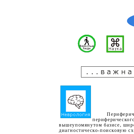
Периферич
периферического
вышеупомянутом базисе, широ
диагностическо-поисковую сх