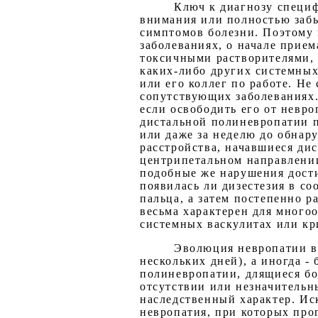
Ключ к диагнозу специф
внимания или полностью забы
симптомов болезни. Поэтому 
заболеваниях, о начале прие
токсичными растворителями, 
каких-либо других системных
или его коллег по работе. Не
сопутствующих заболеваниях.
если освободить его от невро
дистальной полиневропатии п
или даже за неделю до обнар
расстройства, начавшиеся ди
центрипетальном направлении
подобные же нарушения дости
появилась ли дизестезия в со
пальца, а затем постепенно 
весьма характерен для много
системных васкулитах или кр
Эволюция невропатии ве
нескольких дней), а иногда 
полиневропатии, длящиеся бо
отсутствии или незначительн
наследственный характер. Ис
невропатия, при которых про