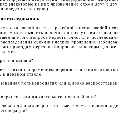
ях (некоторые из них чрезвычайно схожи друг с дру
 проведения по нерву).
ие исследования.
яется ключевой частью врачебной оценки любой невр
нии можно выявить наличие или отсутствие сенсорн
ешения этого вопроса недостаточно. Эти исследова
распределения субклинических проявлений заболева
 мы приводим перечень вопросов, на которые долже
тодами.
ерв или мышца?
есс связан с поражением нервного спинномозгового 
, в нервном стволе?
лизованная полиневропатия или широко распростране
ь верхнего или нижнего моторного нейрона?
лизованной полиневропатии имеет место первичная 
дегенерация?