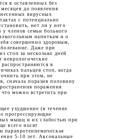
тся в оставленных без
 месяцев до появления
ренесенных вирусных
тактах с потенциально
тановить, нет ли у него
 у членов семьи больного
 алкогольным напиткам и о
себя совершенно здоровым,
аболевание. Даже при
з стоп за несколько дней
т неврологические
 распространяются в
нчиках пальцев стоп, когда
очнить при этом, не
ов, сначала поразив половину
спространения поражения
 что можно встретить при
щее ухудшение (в течение
нно прогрессирующие
ьных мышц и их слабостью при
ще всего носят
 и парапротеинемическая
чение 5-10 лет. Аксональные