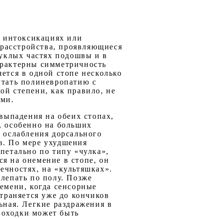
 интоксикациях или
расстройства, проявляющиеся
уклых частях подошвы и в
арактерны симметричность
ется в одной стопе несколько
утать полиневропатию с
ой степени, как правило, не
ми.
выпадения на обеих стопах,
, особенно на больших
с ослабления дорсального
в. По мере ухудшения
петально по типу «чулка»,
я на онемение в стопе, он
ечностях, на «культяшках».
шлепать по полу. Позже
ремени, когда сенсорные
страняется уже до кончиков
ьная. Легкие раздражения в
походки может быть