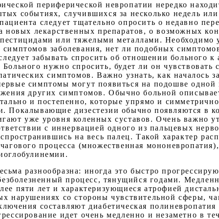
ической периферической невропатии нередко находи
тых событиях, случившихся за несколько недель или
пациента следует тщательно опросить о недавно пе
ма новых лекарственных препаратов, о возможных кон
пестицидами или тяжелыми металлами. Необходимо ус
 симптомов заболевания, нет ли подобных симптомов
 следует забывать спросить об отношении больного к
 Больного нужно спросить, будет ли он чувствовать 
патических симптомов. Важно узнать, как началось з
ервые симптомы могут появиться на подошве одной и
ужения других симптомов. Обычно больной описывае
стально и постепенно, которые упрямо и симметрично
. Покалывающие дизестезии обычно появляются в ко
гают уже уровня коленных суставов. Очень важно ут
ответствии с иннервацией одного из пальцевых нерв
распространившись на весь палец. Такой характер ра
очагового процесса (множественная мононевропатия),
иоглобулинемии.
сьма разнообразна: иногда это быстро прогрессирую
- безболезненный процесс, тянущийся годами. Медле
лее пяти лет и характеризующиеся атрофией дистал
ых нарушениях со стороны чувствительной сферы, ча
ключения составляют диабетическая полиневропатия
грессирование идет очень медленно и незаметно в те