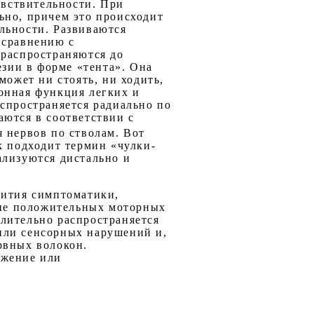
вствительности. При
ьно, причем это происходит
льности. Развиваются
 сравнению с
 распространяются до
езии в форме «тента». Она
может ни стоять, ни ходить,
онная функция легких и
спространяется радиально по
аются в соответствии с
 нервов по стволам. Вот
к подходит термин «чулки-
ализуются дистально и
вития симптоматики,
твие положительных моторных
лительно распространяется
или сенсорных нарушений и,
рвных волокон.
ажение или