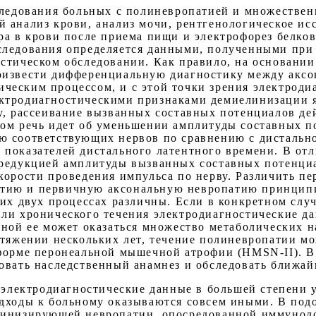
следования больных с полиневропатией и множестве
 анализ крови, анализ мочи, рентгенологическое ис
ра в крови после приема пищи и электрофорез белко
ледования определяется данными, полученными при 
стическом обследовании. Как правило, на основании
оизвести дифференциальную диагностику между акс
еским процессом, и с этой точки зрения электроди
ктродиагностическими признаками демиелинизации я
у, рассеивание вызванных составных потенциалов де
ом речь идет об уменьшении амплитуды составных по
ю соответствующих нервов по сравнению с дистальн
показателей дистального латентного времени. В отл
 редукцией амплитуды вызванных составных потенци
корости проведения импульса по нерву. Различить п
ию и первичную аксональную невропатию принципи
тих двух процессах различны. Если в конкретном сл
ли хронического течения электродиагностические да
иной ее может оказаться множество метаболических 
отяжении нескольких лет, течение полиневропатии мо
форме перонеальной мышечной атрофии (HMSN-II). В
овать наследственный анамнез и обследовать ближа
 электродиагностические данные в большей степени
дходы к больному оказываются совсем иными. В под
линизирующей невропатии, опосредованной иммуноло