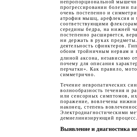
непропорциональной мышечно
прогрессировании болезни па
очень постепенно и симметри
атрофия мышц, арефлексия и 
соответствующими флексорами
середины бедра, на нижней ча
постепенно расширяется, верш
ни держать в руках предметы
деятельность сфинктеров. Ги
обоим тройничным нервам и 
длиной аксона, независимо о
почему для описания характе
перчатки». Как правило, мот
симметрично.
Течение невропатических син
волнообразность течения и р
или сенсорных симптомов, их
поражение, вовлечены нижние
наконец, степень вовлеченно
Электродиагностическими мет
демиелинизирующий процесс
Выявление и диагностика н