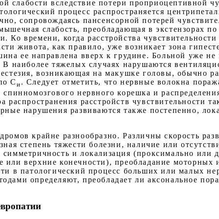
й слабости вследствие потери проприоцептивной чу
тологический процесс распространяется центрипетал
чно, сопровождаясь пансенсорной потерей чувствите
мышечная слабость, преобладающая в экстензорах по
. Ко времени, когда расстройства чувствительности
сти живота, как правило, уже возникает зона гипест
ина ее направлена вверх к грудине. Больной уже не 
. В наиболее тяжелых случаях нарушаются вентиляци
пестезия, возникающая на макушке головы, обычно ра
по С
. Следует отметить, что нервные волокна пораж
и
т спинномозгового нервного корешка и распределения
ра распространения расстройств чувствительности та
орные нарушения развиваются также постепенно, лок
дромов крайне разнообразно. Различны скорость раз
азная степень тяжести болезни, наличие или отсутс
 симметричность и локализация (проксимально или д
 или верхние конечности), преобладание моторных 
сти в патологический процесс больших или малых не
одами определяют, преобладает ли аксональное пор
.
европатии