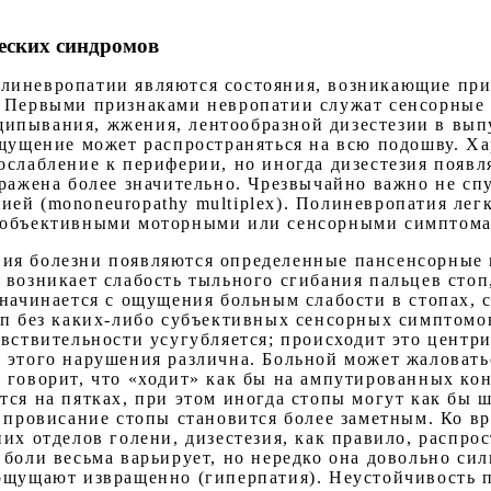
еских синдромов
линевропатии являются состояния, возникающие при
. Первыми признаками невропатии служат сенсорные 
ипывания, жжения, лентообразной дизестезии в вып
ощущение может распространяться на всю подошву. Х
слабление к периферии, но иногда дизестезия появля
ыражена более значительно. Чрезвычайно важно не сп
ей (mononeuropathy multiplex). Полиневропатия легк
 объективными моторными или сенсорными симптома
ия болезни появляются определенные пансенсорные 
 возникает слабость тыльного сгибания пальцев стоп
 начинается с ощущения больным слабости в стопах, 
оп без каких-либо субъективных сенсорных симптомо
вствительности усугубляется; происходит это центри
 этого нарушения различна. Больной может жаловатьс
 говорит, что «ходит» как бы на ампутированных кон
ся на пятках, при этом иногда стопы могут как бы 
а провисание стопы становится более заметным. Ко в
их отделов голени, дизестезия, как правило, распро
боли весьма варьирует, но нередко она довольно сил
ощущают извращенно (гиперпатия). Неустойчивость 