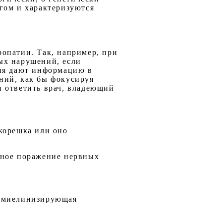
гом и характеризуются
опатии. Так, например, при
ых нарушений, если
ния дают информацию в
ний, как бы фокусируя
н ответить врач, владеющий
корешка или оно
нное поражение нервных
демиелинизирующая