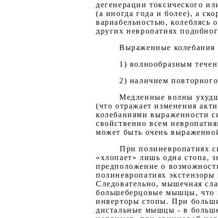
дегенерации токсического ил
(а иногда года и более), а 
вариабельностью, колеблясь о
других невропатиях подобног
Выраженные колебания 
1) волнообразным тече
2) наличием повторного
Медленные волны ухудш
(что отражает изменения акти
колебаниями выраженности си
свойственно всем невропатиям
может быть очень выраженной
При полиневропатиях с
«хлопает» лишь одна стопа, з
предположение о возможност
полиневропатиях экстензоры 
Следовательно, мышечная сла
большеберцовые мышцы, что 
инверторы стопы. При больши
дистальные мышцы - в больше