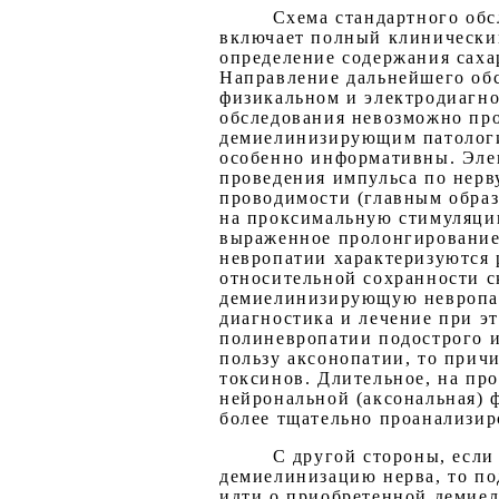
Схема стандартного об
включает полный клинический
определение содержания саха
Направление дальнейшего обс
физикальном и электродиагно
обследования невозможно пр
демиелинизирующим патологич
особенно информативны. Эле
проведения импульса по нерв
проводимости (главным образ
на проксимальную стимуляци
выраженное пролонгирование 
невропатии характеризуются
относительной сохранности с
демиелинизирующую невропат
диагностика и лечение при э
полиневропатии подострого и
пользу аксонопатии, то прич
токсинов. Длительное, на пр
нейрональной (аксональная) 
более тщательно проанализир
С другой стороны, если
демиелинизацию нерва, то по
идти о приобретенной демие