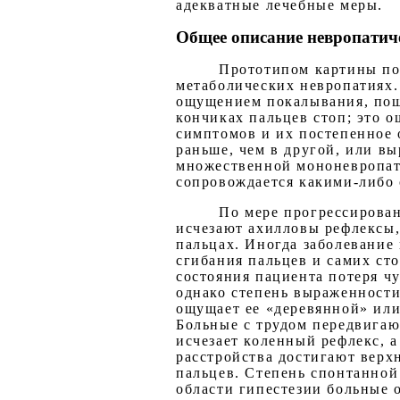
адекватные лечебные меры.
Общее описание невропатич
Прототипом картины по
метаболических невропатиях
ощущением покалывания, пощ
кончиках пальцев стоп; это 
симптомов и их постепенное о
раньше, чем в другой, или в
множественной мононевропати
сопровождается какими-либо
По мере прогрессирован
исчезают ахилловы рефлексы,
пальцах. Иногда заболевание
сгибания пальцев и самих ст
состояния пациента потеря чу
однако степень выраженности
ощущает ее «деревянной» или
Больные с трудом передвигают
исчезает коленный рефлекс, 
расстройства достигают верхн
пальцев. Степень спонтанной 
области гипестезии больные 