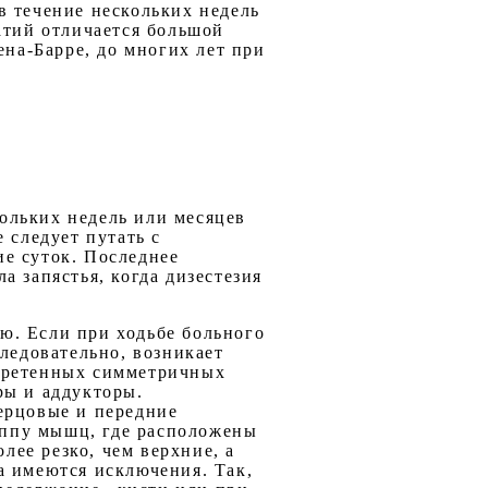
в течение нескольких недель
атий отличается большой
ена-Барре, до многих лет при
ольких недель или месяцев
 следует путать с
е суток. Последнее
 запястья, когда дизестезия
ю. Если при ходьбе больного
ледовательно, возникает
обретенных симметричных
ры и аддукторы.
ерцовые и передние
уппу мышц, где расположены
ее резко, чем верхние, а
а имеются исключения. Так,