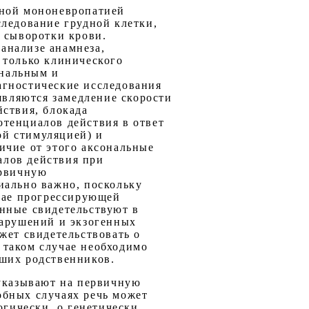
нной мононевропатией
следование грудной клетки,
в сыворотки крови.
анализе анамнеза,
 только клинического
ональным и
агностические исследования
вляются замедление скорости
йствия, блокада
тенциалов действия в ответ
ой стимуляцией) и
ичие от этого аксональные
алов действия при
ервичную
ально важно, поскольку
учае прогрессирующей
нные свидетельствуют в
нарушений и экзогенных
жет свидетельствовать о
 таком случае необходимо
йших родственников.
 указывают на первичную
обных случаях речь может
гически, о генетически