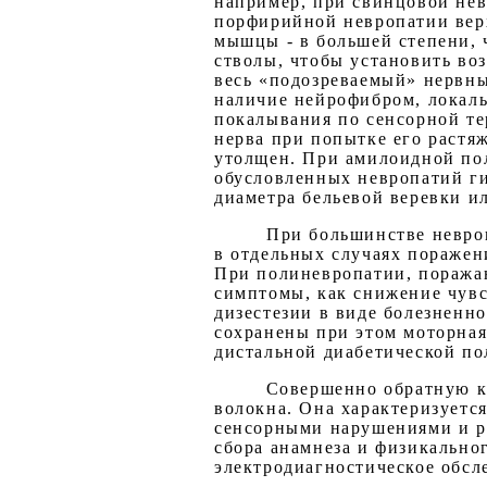
например, при свинцовой не
порфирийной невропатии вер
мышцы - в большей степени, 
стволы, чтобы установить во
весь «подозреваемый» нервны
наличие нейрофибром, локал
покалывания по сенсорной те
нерва при попытке его растя
утолщен. При амилоидной пол
обусловленных невропатий ги
диаметра бельевой веревки и
При большинстве невроп
в отдельных случаях пораже
При полиневропатии, поража
симптомы, как снижение чувс
дизестезии в виде болезненн
сохранены при этом моторная
дистальной диабетической по
Совершенно обратную к
волокна. Она характеризуетс
сенсорными нарушениями и р
сбора анамнеза и физикально
электродиагностическое обсл