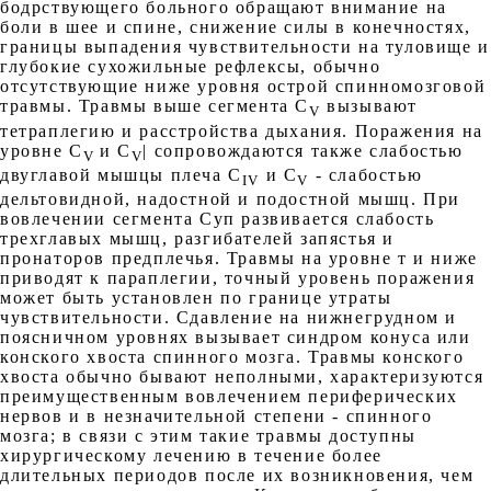
бодрствующего больного обращают внимание на
боли в шее и спине, снижение силы в конечностях,
границы выпадения чувствительности на туловище и
глубокие сухожильные рефлексы, обычно
отсутствующие ниже уровня острой спинномозговой
травмы. Травмы выше сегмента C
вызывают
V
тетраплегию и расстройства дыхания. Поражения на
уровне C
и C
| сопровождаются также слабостью
V
V
двуглавой мышцы плеча C
и C
- слабостью
IV
V
дельтовидной, надостной и подостной мышц. При
вовлечении сегмента Суп развивается слабость
трехглавых мышц, разгибателей запястья и
пронаторов предплечья. Травмы на уровне т и ниже
приводят к параплегии, точный уровень поражения
может быть установлен по границе утраты
чувствительности. Сдавление на нижнегрудном и
поясничном уровнях вызывает синдром конуса или
конского хвоста спинного мозга. Травмы конского
хвоста обычно бывают неполными, характеризуются
преимущественным вовлечением периферических
нервов и в незначительной степени - спинного
мозга; в связи с этим такие травмы доступны
хирургическому лечению в течение более
длительных периодов после их возникновения, чем