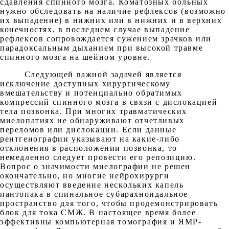
сдавления спинного мозга. Коматозных больных
нужно обследовать на наличие рефлексов (возможно
их выпадение) в нижних или в нижних и в верхних
конечностях, в последнем случае выпадение
рефлексов сопровождается сужением зрачков или
парадоксальным дыханием при высокой травме
спинного мозга на шейном уровне.
Следующей важной задачей является
исключение доступных хирургическому
вмешательству и потенциально обратимых
компрессий спинного мозга в связи с дислокацией
тела позвонка. При многих травматических
миелопатиях не обнаруживают отчетливых
переломов или дислокации. Если данные
рентгенографии указывают на какие-либо
отклонения в расположении позвонка, то
немедленно следует провести его репозицию.
Вопрос о значимости миелографии не решен
окончательно, но многие нейрохирурги
осуществляют введение нескольких капель
пантопака в спинальное субарахноидальное
пространство для того, чтобы продемонстрировать
блок для тока СМЖ. В настоящее время более
эффективны компьютерная томография и ЯМР-