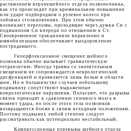
растяжением верхнешейного отдела позвоночника,
как это происходит при криминальном повышении
или ударе подбородком о рулевое колесо при
лобовых столкновениях. При этом обычно
возникают переломы, проходящие через дужки Си с
подвывихом Си кпереди по отношению к Ст.
Своевременное тракционное вправление и
иммобилизация обеспечивают выздоровление
пострадавшего.
Гиперфлексионное смещение шейного
позвонка обычно вызывает травматическую
тетраплегию. Иногда травма со значительным
смещением не сопровождается неврологической
дисфункцией и проявляется лишь болью в области
шеи. Но в большинстве случаев небольшому
подвывиху сопутствуют выраженные
неврологические нарушения. Полагают, что разрывы
связок приводят к сдавлению спинного мозга в
момент удара, но после этого тела позвонков
возвращаются ближе к своим исходным положениям.
Поэтому подвывих любой степени следует
рассматривать как потенциально нестабильный.
Компрессионные перерывы шейного отдела