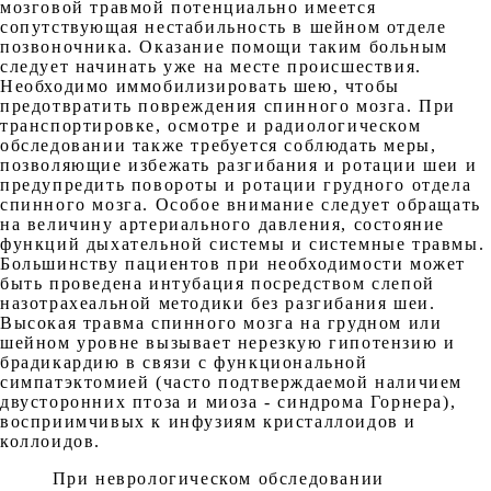
мозговой травмой потенциально имеется
сопутствующая нестабильность в шейном отделе
позвоночника. Оказание помощи таким больным
следует начинать уже на месте происшествия.
Необходимо иммобилизировать шею, чтобы
предотвратить повреждения спинного мозга. При
транспортировке, осмотре и радиологическом
обследовании также требуется соблюдать меры,
позволяющие избежать разгибания и ротации шеи и
предупредить повороты и ротации грудного отдела
спинного мозга. Особое внимание следует обращать
на величину артериального давления, состояние
функций дыхательной системы и системные травмы.
Большинству пациентов при необходимости может
быть проведена интубация посредством слепой
назотрахеальной методики без разгибания шеи.
Высокая травма спинного мозга на грудном или
шейном уровне вызывает нерезкую гипотензию и
брадикардию в связи с функциональной
симпатэктомией (часто подтверждаемой наличием
двусторонних птоза и миоза - синдрома Горнера),
восприимчивых к инфузиям кристаллоидов и
коллоидов.
При неврологическом обследовании