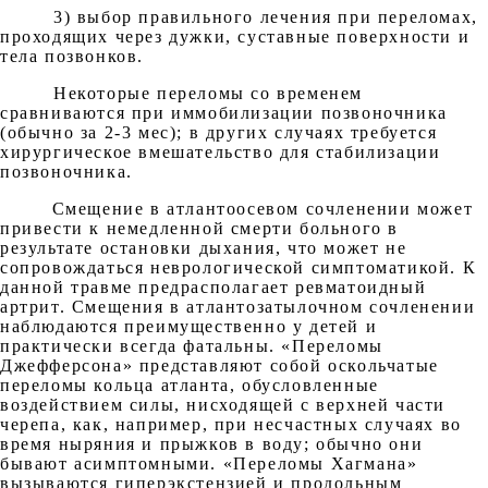
3) выбор правильного лечения при переломах,
проходящих через дужки, суставные поверхности и
тела позвонков.
Некоторые переломы со временем
сравниваются при иммобилизации позвоночника
(обычно за 2-3 мес); в других случаях требуется
хирургическое вмешательство для стабилизации
позвоночника.
Смещение в атлантоосевом сочленении может
привести к немедленной смерти больного в
результате остановки дыхания, что может не
сопровождаться неврологической симптоматикой. К
данной травме предрасполагает ревматоидный
артрит. Смещения в атлантозатылочном сочленении
наблюдаются преимущественно у детей и
практически всегда фатальны. «Переломы
Джефферсона» представляют собой оскольчатые
переломы кольца атланта, обусловленные
воздействием силы, нисходящей с верхней части
черепа, как, например, при несчастных случаях во
время ныряния и прыжков в воду; обычно они
бывают асимптомными. «Переломы Хагмана»
вызываются гиперэкстензией и продольным