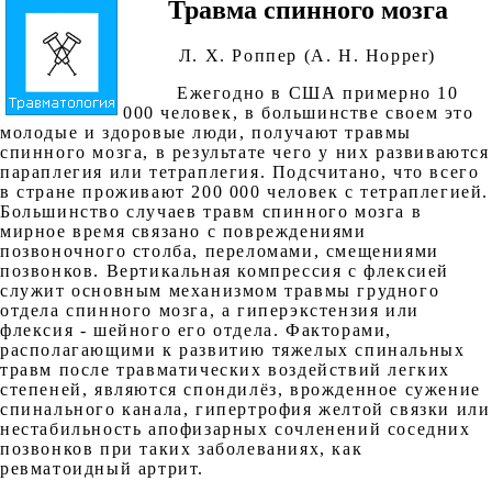
Травма спинного мозга
Л. X. Роппер (А. Н. Hopper)
Ежегодно в США примерно 10
000 человек, в большинстве своем это
молодые и здоровые люди, получают травмы
спинного мозга, в результате чего у них развиваются
параплегия или тетраплегия. Подсчитано, что всего
в стране проживают 200 000 человек с тетраплегией.
Большинство случаев травм спинного мозга в
мирное время связано с повреждениями
позвоночного столба, переломами, смещениями
позвонков. Вертикальная компрессия с флексией
служит основным механизмом травмы грудного
отдела спинного мозга, а гиперэкстензия или
флексия - шейного его отдела. Факторами,
располагающими к развитию тяжелых спинальных
травм после травматических воздействий легких
степеней, являются спондилёз, врожденное сужение
спинального канала, гипертрофия желтой связки или
нестабильность апофизарных сочленений соседних
позвонков при таких заболеваниях, как
ревматоидный артрит.