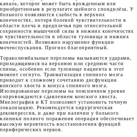
канала, которое может быть врожденным или
приобретенным в результате шейного спондилёза. У
больного появляются слабость в верхних
конечностях, потеря болевой чувствительности в
области плеча и предплечья при относительной
сохранности мышечной силы в нижних конечностях
и чувствительности в области туловища и нижних
конечностей. Возможно нарушение функции
мочеиспускания. Прогноз благоприятный.
Тораколюмбальные переломы вызываются ударами,
приходящимися на верхнюю или среднюю части
спины, особенно если туловище пациента в этот
момент согнуто. Травматизация спинного мозга
приводит к сложному сочетанию дисфункции
конского хвоста и конуса спинного мозга.
Изолированные переломы на поясничном уровне
сопровождаются сдавлением конского хвоста.
Миелография и КТ позволяют установить точную
локализацию. Рекомендуется хирургическая
декомпрессия, и даже при наличии у больного
клиники полного поражения операция обеспечивает
высокую вероятность восстановления функций
периферических нервов.