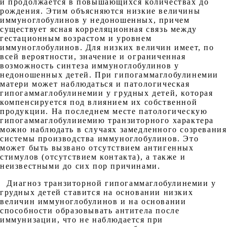
и продолжается в повышающихся количествах до
рождения. Этим объясняются низкие величины
иммуноглобулинов у недоношенных, причем
существует ясная корреляционная связь между
гестационным возрастом и уровнем
иммуноглобулинов. Для низких величин имеет, по
всей вероятности, значение и ограниченная
возможность синтеза иммуноглобулинов у
недоношенных детей. При гипогаммаглобулинемии
матери может наблюдаться и патологическая
гипогаммаглобулинемии у грудных детей, которая
компенсируется под влиянием их собственной
продукции. На последнем месте патологическую
гипогаммаглобулииемию транзиторного характера
можно наблюдать в случаях замедленного созревания
системы производства иммуноглобулинов. Это
может быть вызвано отсутствием антигенных
стимулов (отсутствием контакта), а также и
неизвестными до сих пор причинами.
Диагноз транзиторной гипогаммаглобулинемии у
грудных детей ставится на основании низких
величин иммуноглобулинов и на основании
способности образовывать антитела после
иммунизации, что не наблюдается при