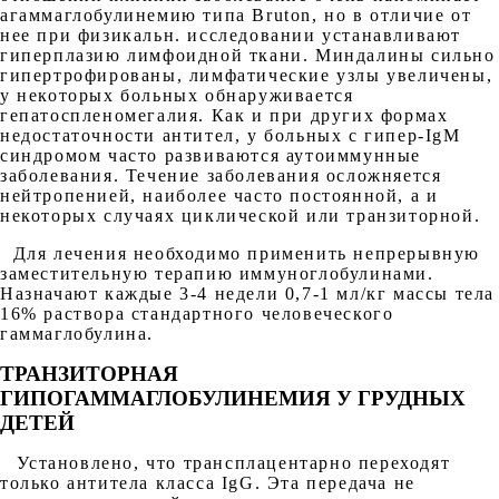
агаммаглобулинемию типа Bruton, но в отличие от
нее при физикальн. исследовании устанавливают
гиперплазию лимфоидной ткани. Миндалины сильно
гипертрофированы, лимфатические узлы увеличены,
у некоторых больных обнаруживается
гепатоспленомегалия. Как и при других формах
недостаточности антител, у больных с гипеp-IgM
синдромом часто развиваются аутоиммунные
заболевания. Течение заболевания осложняется
нейтропенией, наиболее часто постоянной, а и
некоторых случаях циклической или транзиторной.
Для лечения необходимо применить непрерывную
заместительную терапию иммуноглобулинами.
Назначают каждые 3-4 недели 0,7-1 мл/кг массы тела
16% раствора стандартного человеческого
гаммаглобулина.
ТРАНЗИТОРНАЯ
ГИПОГАММАГЛОБУЛИНЕМИЯ У ГРУДНЫХ
ДЕТЕЙ
Установлено, что трансплацентарно переходят
только антитела класса IgG. Эта передача не