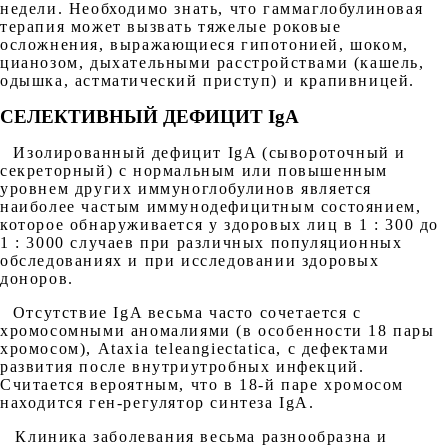
недели. Необходимо знать, что гаммаглобулиновая
терапия может вызвать тяжелые роковые
осложнения, выражающиеся гипотонией, шоком,
цианозом, дыхательными расстройствами (кашель,
одышка, астматический приступ) и крапивницей.
СЕЛЕКТИВНЫЙ ДЕФИЦИТ IgA
Изолированный дефицит IgA (сывороточный и
секреторный) с нормальным или повышенным
уровнем других иммуноглобулинов является
наиболее частым иммунодефицитным состоянием,
которое обнаруживается у здоровых лиц в 1 : 300 до
1 : 3000 случаев при различных популяционных
обследованиях и при исследовании здоровых
доноров.
Отсутствие IgA весьма часто сочетается с
хромосомными аномалиями (в особенности 18 пары
хромосом), Ataxia teleangiectatica, с дефектами
развития после внутриутробных инфекций.
Считается вероятным, что в 18-й паре хромосом
находится ген-регулятор синтеза IgA.
Клиника заболевания весьма разнообразна и