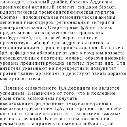
тиреоидит, сахарный диабет, болезнь Аддисона,
хронический активный гепатит, синдром Sjorgen,
идиопатическая тромбоцитопеническая пурпура,
Coombs - положительная гемолитическая анемия,
легочный гемосидероз, региональный энтерит и
ульцерозный колит. Секреторные IgA не только
предохраняют от вторжения бактериальных
возбудителей, но, по всей вероятности, и
препятствуют абсорбации и других агентов, в
основном алиментарного происхождения. Больные с
IgA дефицитом абсорбируют уже в грудном возрасте
нерасщепленные протеины молока, образуя высокий
уровень преципитирующих антител против них. Эти
антитела указывают на перекрестный иммунитет
против тканей организма и действуют таким образом
как аутоантитела.
Лечение селективного IgA дефицита не является
успешным. Независимо от того, что в последние
годы стало возможным получать
высококонцентрированные иммуноглобулины с
высоким содержанием IgA, эта терапия таит в себе
опасность появления антител с развитием тяжелых
шоковых реакций. В связи с этим для лечения
рекомендуется применять иммуноглобулины, не