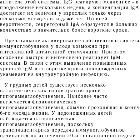
антитела этой системы. IgG реагируют медленнее - в
продолжение нескольких недель, а концентрация IgA
достигает их величин у взрослых только через
несколько месяцев или даже лет. По всей
вероятности, секреторный IgA образуется в больших
количествах в значительно более короткие сроки.
Пренатальное активирование собственного синтеза
иммуноглобулинов у плода возможно при
интенсивной антигенной стимуляции. При этом
особенно быстро и интенсивно реагирует IgM-
система. В связи с этим выявление повышенных
уровней IgM в сыворотке крови новорожденных
указывает на внутриутробную инфекцию.
У грудных детей существует несколько
патогенетических типов транзиторной
гипогаммаглобулинемии. Наиболее часто
встречается физиологическая
гипогаммаглобулинемия, обычно проходящая к концу
6-го месяца жизни. У недоношенных детей
наблюдается патологическая
гипогаммаглобулинемии, поскольку
трансплацентарная передача иммуноглобулинов
начинается по истечении 20-й гестационной недели