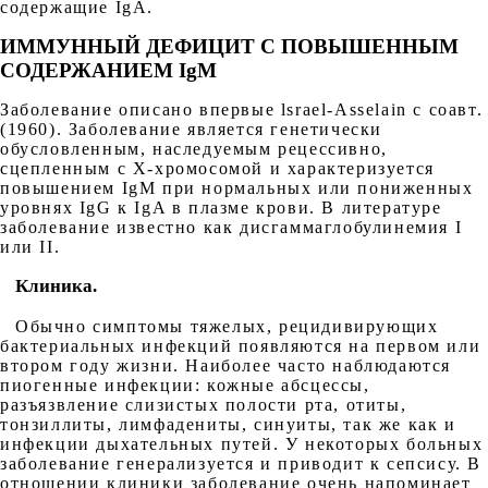
содержащие IgA.
ИММУННЫЙ ДЕФИЦИТ С ПОВЫШЕННЫМ
СОДЕРЖАНИЕМ IgM
Заболевание описано впервые lsrael-Asselain с соавт.
(1960). Заболевание является генетически
обусловленным, наследуемым рецессивно,
сцепленным с Х-хромосомой и характеризуется
повышением IgM при нормальных или пониженных
уровнях IgG к IgA в плазме крови. В литературе
заболевание известно как дисгаммаглобулинемия I
или II.
Клиника.
Обычно симптомы тяжелых, рецидивирующих
бактериальных инфекций появляются на первом или
втором году жизни. Наиболее часто наблюдаются
пиогенные инфекции: кожные абсцессы,
разъязвление слизистых полости рта, отиты,
тонзиллиты, лимфадениты, синуиты, так же как и
инфекции дыхательных путей. У некоторых больных
заболевание генерализуется и приводит к сепсису. В
отношении клиники заболевание очень напоминает