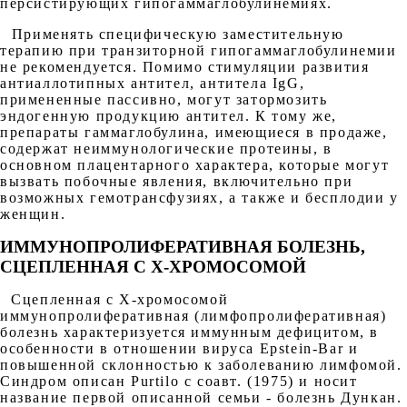
персистирующих гипогаммаглобулинемиях.
Применять специфическую заместительную
терапию при транзиторной гипогаммаглобулинемии
не рекомендуется. Помимо стимуляции развития
антиаллотипных антител, антитела IgG,
примененные пассивно, могут затормозить
эндогенную продукцию антител. К тому же,
препараты гаммаглобулина, имеющиеся в продаже,
содержат неиммунологические протеины, в
основном плацентарного характера, которые могут
вызвать побочные явления, включительно при
возможных гемотрансфузиях, а также и бесплодии у
женщин.
ИММУНОПРОЛИФЕРАТИВНАЯ БОЛЕЗНЬ,
СЦЕПЛЕННАЯ С Х-ХРОМОСОМОЙ
Сцепленная с Х-хромосомой
иммунопролиферативная (лимфопролиферативная)
болезнь характеризуется иммунным дефицитом, в
особенности в отношении вируса Epstein-Bar и
повышенной склонностью к заболеванию лимфомой.
Синдром описан Purtilo с соавт. (1975) и носит
название первой описанной семьи - болезнь Дункан.