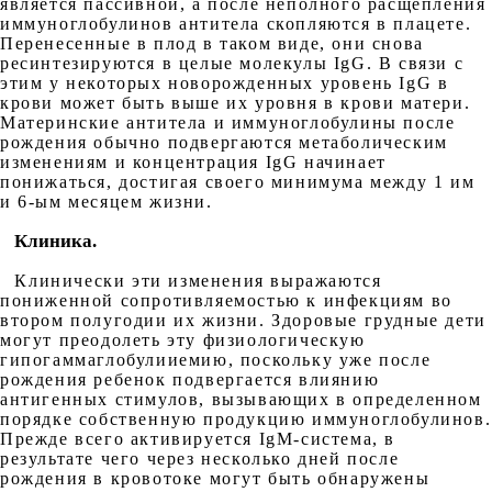
является пассивной, а после неполного расщепления
иммуноглобулинов антитела скопляются в плацете.
Перенесенные в плод в таком виде, они снова
ресинтезируются в целые молекулы IgG. В связи с
этим у некоторых новорожденных уровень IgG в
крови может быть выше их уровня в крови матери.
Материнские антитела и иммуноглобулины после
рождения обычно подвергаются метаболическим
изменениям и концентрация IgG начинает
понижаться, достигая своего минимума между 1 им
и 6-ым месяцем жизни.
Клиника.
Клинически эти изменения выражаются
пониженной сопротивляемостью к инфекциям во
втором полугодии их жизни. Здоровые грудные дети
могут преодолеть эту физиологическую
гипогаммаглобулииемию, поскольку уже после
рождения ребенок подвергается влиянию
антигенных стимулов, вызывающих в определенном
порядке собственную продукцию иммуноглобулинов.
Прежде всего активируется IgM-система, в
результате чего через несколько дней после
рождения в кровотоке могут быть обнаружены