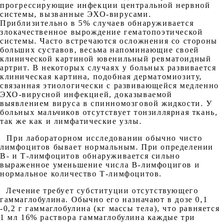
прогрессирующие инфекции центральной нервной
системы, вызванные ЭХО-вирусами.
Приблизительно в 5% случаев обнаруживается
злокачественное вырождение гематопоэтической
системы. Часто встречаются осложнения со стороны
больших суставов, весьма напоминающие своей
клинической картиной ювенильный ревматоидный
артрит. В некоторых случаях у больных развивается
клиническая картина, подобная дерматомиозиту,
связанная этиологически с развивающейся медленно
ЭХО-вирусной инфекцией, доказываемой
выявлением вируса в спинномозговой жидкости. У
больных мальчиков отсутствует тонзиллярная ткань,
так же как и лимфатические узлы.
При лабораторном исследовании обычно чисто
лимфоцитов бывает нормальным. При определении
В- и Т-лимфоцитов обнаруживается сильно
выраженное уменьшение числа В-лимфоцигов и
нормальное количество Т-лимфоцитов.
Лечение требует субституции отсутствующего
гаммаглобулина. Обычно его назначают в дозе 0,1
-0,2 г гаммаглобулина (кг массы тела), что равняется
1 мл 16% раствора гаммаглобулина каждые три