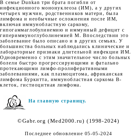
В семье Dunkan три брата погибли от
инфекционного мононуклеоза (ИМ), а у других
четырех мужчин, родственников матери, была
лимфома и необычные осложнения после ИМ,
включая иммунобластную саркому,
гипогаммаглобулинемию и иммунный дефицит с
гипериммуноглуболинемией М. Впоследствии это
заболевание было описано и в других семьях. У
большинства больных наблюдались клинические и
лабораторные признаки длительной инфекции ИМ.
Одновременно с этим значительное число больных
болели быстро прогрессирующими и фатально
протекающими лимфо-пролиферативными
заболеваниями, как плазмоцитома, африканская
лимфома Буркитта, иммунобластная саркома В-
клеток, гистиоцитная лимфома.
На главную страницу.
©Gabr.org (Med2000.ru) (1998-2024)
Последнее обновление
05-05-2024