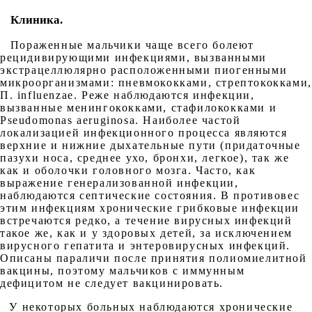
Клиника.
Пораженные мальчики чаще всего болеют
рецидивирующими инфекциями, вызванными
экстрацеллюлярно расположенными пиогенными
микроорганизмами: пневмококками, стрептококками,
П. influenzae. Реже наблюдаются инфекции,
вызванные менингококками, стафилококками и
Pseudomonas aeruginosa. Наиболее частой
локализацией инфекционного процесса являются
верхние и нижние дыхательные пути (придаточные
пазухи носа, среднее ухо, бронхи, легкое), так же
как и оболочки головного мозга. Часто, как
выражение генерализованной инфекции,
наблюдаются септические состояния. В противовес
этим инфекциям хронические грибковые инфекции
встречаются редко, а течение вирусных инфекций
такое же, как и у здоровых детей, за исключением
вирусного гепатита и энтеровирусных инфекций.
Описаны параличи после принятия полиомиелитной
вакцины, поэтому мальчиков с иммунным
дефицитом не следует вакцинировать.
У некоторых больных наблюдаются хронические