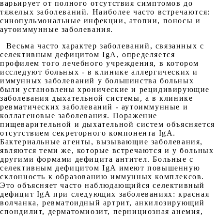
варьирует от полного отсутствия симптомов до
тяжелых заболеваний. Наиболее часто встречаются:
синопульмональные инфекции, атопии, поносы и
аутоиммунные заболевания.
Весьма часто характер заболеваний, связанных с
селективным дефицитом IgA, определяется
профилем того лечебного учреждения, в котором
исследуют больных - в клинике аллергических и
иммунных заболеваний у большинства больных
были установлены хронические и рецидивирующие
заболевания дыхательной системы, а в клинике
ревматических заболеваний - аутоиммунные и
коллагеновые заболевания. Поражение
пищеварительной и дыхательной систем объясняется
отсутствием секреторного компонента IgA.
Бактериальные агенты, вызывающие заболевания,
являются теми же, которые встречаются и у больных
другими формами дефицита антител. Больные с
селективным дефицитом IgA имеют повышенную
склонность к образованию иммунных комплексов.
Это объясняет часто наблюдающийся селективный
дефицит IgA при следующих заболеваниях: красная
волчанка, ревматоидный артрит, анкилозирующий
спондилит, дерматомиозит, пернициозная анемия,