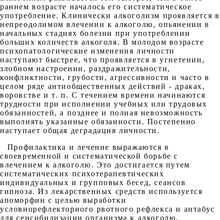
раннем возрасте началось его систематическое
употребление. Клинически алкоголизм проявляется в
непреодолимом влечении к алкоголю, опьянении в
начальных стадиях болезни при употреблении
больших количеств алкоголя. В молодом возрасте
психопатологические изменения личности
наступают быстрее, что проявляется в угнетении,
злобном настроении, раздражительности,
конфликтности, грубости, агрессивности и часто в
целом ряде антиобщественных действий - драках,
воровстве и т. п. С течением времени начинаются
трудности при исполнении учебных или трудовых
обязанностей, а позднее и полная невозможность
выполнять указанные обязанности. Постепенно
наступает общая деградация личности.
Профилактика и лечение выражаются в
своевременной и систематической борьбе с
влечением к алкоголю. Это достигается путем
систематических психотерапевтических
индивидуальных и групповых бесед, сеансов
гипноза. Из лекарственных средств используется
апоморфин с целью выработки
условнорефлекторного рвотного рефлекса и антабус
для сенсибилизации организма к алкоголю.