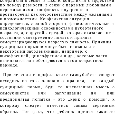
конфликты в семье, в школе, конфликты с аффектами
по поводу ревности, в связи с первыми любовными
переживаниями, конфликты внутреннего
противоречия как несоответствие между желаниями
и возможностями. Конфликтная ситуация
определяется, с одной стороны, физиологическими и
психологическими особенностями пубертатного
возраста, а, с другой - средой, которая оказалась не в
состоянии своевременно понять и принять
самоутверждающуюся незрелую личность. Причины
суицидных порывов могут быть связаны и с
некоторыми заболеваниями, например, с
шизофренией, циклофренией и др., которые часто
начинаются или обостряются в этом возрастном
периоде.
При лечении и профилактике самоубийств следует
исходить из того основного правила, что каждый
суицидный порыв, будь то высказанная мысль о
самоубийстве или запугивание им, или
предпринятая попытка - это „крик о помощи", к
которому следует отнестись самым серьезным
образом. Тот факт, что ребенок принял какие-то