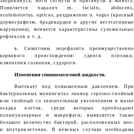
запрокинута, ноги согнуты и притянуты к животу.
Появляется паралич m. facialis, abducens,
oculomotorius, opticus, раздражение n. vagus (красный
дермографизм, брадикардия и другие вегетативные
нарушения), меняется характеристика сухожильных
рефлексов и т. д.
в. Симптомы энцефалита преимущественно
коркового происхождения: сдвиги психики,
изменения сознания, судороги.
Изменения спинномозговой жидкости.
Вытекает под повышенным давлением. При
бактериальных менингитах ликвор серозно-гнойный
или гнойный со значительным увеличением в мазке
осадка клеток, среди которых преобладают
полинуклеарные и макрофаги; выявляется также
большое количество бактерий, расположенных вне-
и внутриклеточно. В неясных случаях необходима