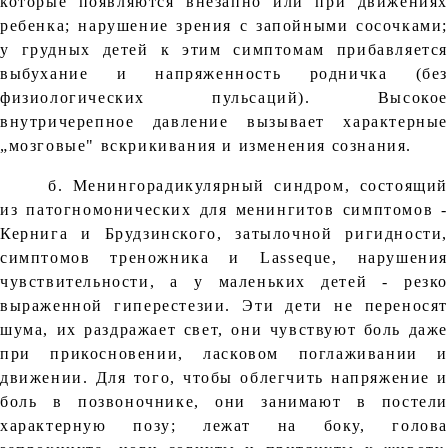
которые появляются внезапно или при движениях
ребенка; нарушение зрения с запойными сосочками;
у грудных детей к этим симптомам прибавляется
выбухание и напряженность родничка (без
физиологических пульсаций). Высокое
внутричерепное давление вызывает характерные
„мозговые" вскрикивания и изменения сознания.
б. Менингорадикулярный синдром, состоящий
из патогномонических для менингитов симптомов -
Кернига и Брудзинского, затылочной ригидности,
симптомов треножника и Lasseque, нарушения
чувствительности, а у маленьких детей - резко
выраженной гиперестезии. Эти дети не переносят
шума, их раздражает свет, они чувствуют боль даже
при прикосновении, ласковом поглаживании и
движении. Для того, чтобы облегчить напряжение и
боль в позвоночнике, они занимают в постели
характерную позу; лежат на боку, голова