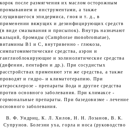
корок после размягчения их маслом осторожным
промыванием и инструментами, а также
слущившегося эпидермиса, гноя и т. д., в
применении вяжущих и дезинфицирующих средств
(в виде смазывания и присыпок). Внутрь назначают
кальций, бромиды (Camphorae monobromatae),
витамины B1 и C, внутривенно - глюкоза,
симпатомиметические средства, аэрон и
ганглиоблокирующие и холинолитические средства
(дифенин, пентафен и др.). При сосудистых
расстройствах применяют эти же средства, а также
проводят и гидро- и климатотерапию. При
атеросклерозе - препараты йода и другие средства
против основного заболевания. При климаксе -
гормональные препараты. При базедовизме - лечение
основного заболевания.
В. Ф. Ундриц, К. Л. Хилов, Н. Н. Лозанов, В. К.
Супрунов. Болезни уха, горла и носа (руководство