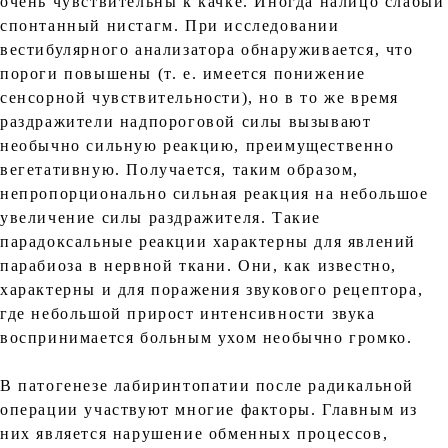
очень чувствительны к качке. Иногда налицо слабый
спонтанный нистагм. При исследовании
вестибулярного анализатора обнаруживается, что
пороги повышены (т. е. имеется понижение
сенсорной чувствительности), но в то же время
раздражители надпороговой силы вызывают
необычно сильную реакцию, преимущественно
вегетативную. Получается, таким образом,
непропорционально сильная реакция на небольшое
увеличение силы раздражителя. Такие
парадоксальные реакции характерны для явлений
парабиоза в нервной ткани. Они, как известно,
характерны и для поражения звукового рецептора,
где небольшой прирост интенсивности звука
воспринимается больным ухом необычно громко.
В патогенезе лабиринтопатии после радикальной
операции участвуют многие факторы. Главным из
них является нарушение обменных процессов,