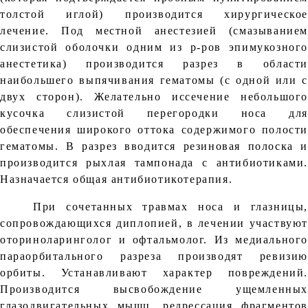
толстой иглой) производится хирургическое
лечение. Под местной анестезией (смазыванием
слизистой оболочки одним из р-ров эпимукозного
анестетика) производится разрез в области
наибольшего выпячивания гематомы (с одной или с
двух сторон). Желательно иссечение небольшого
кусочка слизистой перегородки носа для
обеспечения широкого оттока содержимого полости
гематомы. В разрез вводится резиновая полоска и
производится рыхлая тампонада с антибиотиками.
Назначается общая антибиотикотерапия.
При сочетанных травмах носа и глазницы,
сопровождающихся диплопией, в лечении участвуют
оториноларинголог и офтальмолог. Из медиального
параорбитального разреза производят ревизию
орбиты. Устанавливают характер повреждений.
Производится высвобождение ущемленных
глазодвигательных мышц, редрессация фрагментов