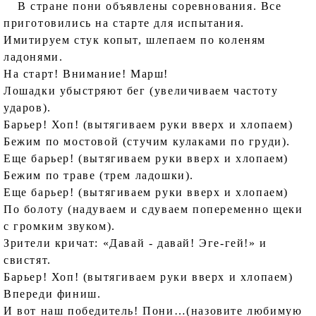
В стране пони объявлены соревнования. Все
приготовились на старте для испытания.
Имитируем стук копыт, шлепаем по коленям
ладонями.
На старт! Внимание! Марш!
Лошадки убыстряют бег (увеличиваем частоту
ударов).
Барьер! Хоп! (вытягиваем руки вверх и хлопаем)
Бежим по мостовой (стучим кулаками по груди).
Еще барьер! (вытягиваем руки вверх и хлопаем)
Бежим по траве (трем ладошки).
Еще барьер! (вытягиваем руки вверх и хлопаем)
По болоту (надуваем и сдуваем попеременно щеки
с громким звуком).
Зрители кричат: «Давай - давай! Эге-гей!» и
свистят.
Барьер! Хоп! (вытягиваем руки вверх и хлопаем)
Впереди финиш.
И вот наш победитель! Пони…(назовите любимую