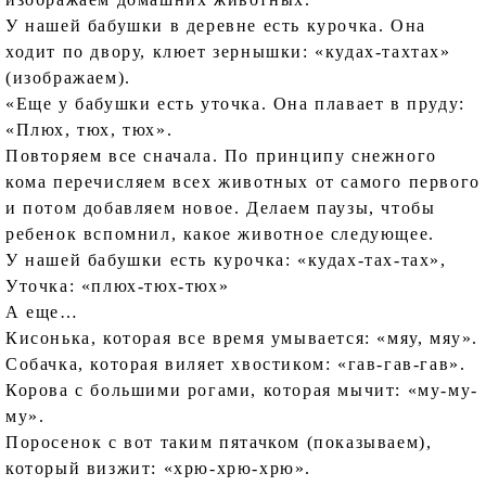
У нашей бабушки в деревне есть курочка. Она
ходит по двору, клюет зернышки: «кудах-тахтах»
(изображаем).
«Еще у бабушки есть уточка. Она плавает в пруду:
«Плюх, тюх, тюх».
Повторяем все сначала. По принципу снежного
кома перечисляем всех животных от самого первого
и потом добавляем новое. Делаем паузы, чтобы
ребенок вспомнил, какое животное следующее.
У нашей бабушки есть курочка: «кудах-тах-тах»,
Уточка: «плюх-тюх-тюх»
А еще…
Кисонька, которая все время умывается: «мяу, мяу».
Собачка, которая виляет хвостиком: «гав-гав-гав».
Корова с большими рогами, которая мычит: «му-му-
му».
Поросенок с вот таким пятачком (показываем),
который визжит: «хрю-хрю-хрю».