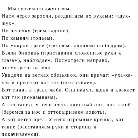
Мы гуляем по джунглям.
Идем через заросли, раздвигаем их руками: «шух-
шух».
По песочку (трем ладони).
По камням (топаем).
По мокрой траве (хлопаем ладонями по бедрам).
Взяли бинокль (приставили сложенные руки к
глазам), наблюдаем. Посмотрели направо,
посмотрели налево.
Увидели на ветках обезьянок, они кричат: «уха-ха-
ха» и прыгают вот так (показываем).
Вот сидит в траве жаба. Она надула щеки и квакает
вот так (показываем).
А это тапир, у него очень длинный нос, вот такой
(беремся за нос и оттопыриваем локоть).
А вот летит орел. У него огромные крылья, вот
такие (расставляем руки в стороны и
покачиваемся).