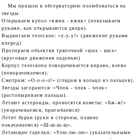
Мы пришли в обсерваторию полюбоваться на
звезды.
Открываем купол «вжик - вжик» (показываем
руками, как открываются двери).
Выдвигаем телескоп: «у-у-у!» (движение руками
вперед)
Протираем объектив тряпочкой «ших - ших»
(круговые движения ладонью)
Корпус телескопа поворачивается вправо, влево
(поворачиваемся).
Смотрим: «О-о-о-о!» (глядим в кольцо из пальцев).
Звезды загораются: «Чпок - чпок - чпок»
(растопыриваем пальцы).
Летают астероиды, проносятся кометы: «Бж-ж!»
(уворачиваемся, пригибаемся)
Летит буран (руки в стороны, плавно
покачиваемся) «Ш-ш-ш-ш».
Летающие тарелки: «Улю-лю-лю» (указательными