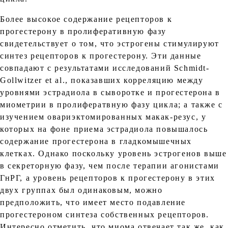
Более высокое содержание рецепторов к
прогестерону в пролиферативную фазу
свидетельствует о том, что эстрогены стимулируют
синтез рецепторов к прогестерону. Эти данные
совпадают с результатами исследований Schmidt-
Gollwitzer et al., показавших корреляцию между
уровнями эстрадиола в сыворотке и прогестерона в
миометрии в пролифератвную фазу цикла; а также с
изучением овариэктомированных макак-резус, у
которых на фоне приема эстрадиола повышалось
содержание прогестерона в гладкомышечных
клетках. Однако поскольку уровень эстрогенов выше
в секреторную фазу, чем после терапии агонистами
ГнРГ, а уровень рецепторов к прогестерону в этих
двух группах был одинаковым, можно
предположить, что имеет место подавление
прогестероном синтеза собственных рецепторов.
Интересно отметить, что миома отвечает так же, как