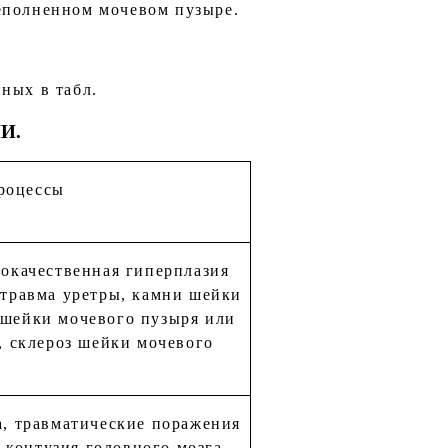
реполненном мочевом пузыре.
ных в табл.
И.
роцессы
рокачественная гиперплазия
 травма уретры, камни шейки
 шейки мочевого пузыря или
), склероз шейки мочевого
а, травматические поражения
 контузия головного мозга,