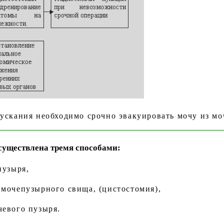
ускания необходимо срочно эвакуировать мочу из мо
существлена тремя способами:
пузыря,
 мочепузырного свища, (цистостомия),
чевого пузыря.