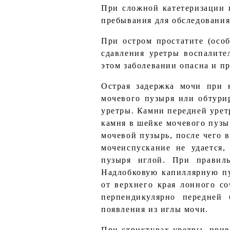
При сложной катетеризации ц
пребывания для обследования
При остром простатите (особ
сдавления уретры воспалите
этом заболевании опасна и п
Острая задержка мочи при к
мочевого пузыря или обтури
уретры. Камни передней урет
камня в шейке мочевого пузы
мочевой пузырь, после чего 
мочеиспускание не удается
пузыря иглой. При правил
Надлобковую капиллярную пу
от верхнего края лонного с
перпендикулярно передней
появления из иглы мочи.
При стриктурах уретры, прив