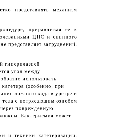
тко представлять механизм
роцедуре, приравнивая ее к
болеваниями ЦНС и спинного
 не представляет затруднений.
ой гиперплазией
ется угол между
ообразно использовать
 катетера (особенно, при
ание ложного хода в уретре и
ы тела с потрясающим ознобом
о через поврежденную
ефлюксы. Бактериемия может
ки и техники катетеризации.