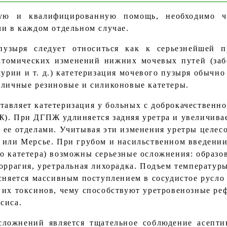
ную и квалифицированную помощь, необходимо че
чи в каждом отдельном случае.
пузыря следует относиться как к серьезнейшей п
натомических изменений нижних мочевых путей (за
рии и т. д.) катетеризация мочевого пузыря обычно
зличные резиновые и силиконовые катетеры.
авляет катетеризация у больных с доброкачественн
). При ДГПЖ удлиняется задняя уретра и увеличива
 ее отделами. Учитывая эти изменения уретры целес
 или Мерсье. При грубом и насильственном введении
о катетера) возможны серьезные осложнения: образов
роррагия, уретральная лихорадка. Подъем температур
ясняется массивным поступлением в сосудистое русл
 их токсинов, чему способствуют уретровенозные р
сиса.
ложнений является тщательное соблюдение асепти