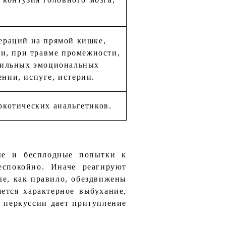
пераций на прямой кишке,
и, при травме промежности,
 сильных эмоциональных
ении, испуге, истерии.
ркотических анальгетиков.
ные и бесплодные попытки к
еспокойно. Иначе реагируют
ые, как правило, обездвижены
ется характерное выбухание,
 перкуссии дает притупление