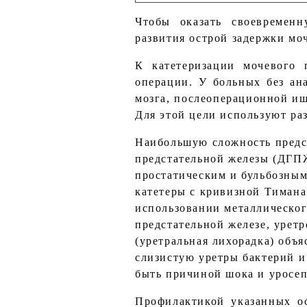
Чтобы оказать своевремен
развития острой задержки мо
К катетеризации мочевого 
операции. У больных без а
мозга, послеоперационной ишу
Для этой цели используют ра
Наибольшую сложность предст
предстательной железы (ДГПЖ
простатическим и бульбозным
катетеры с кривизной Тимана
использовании металлическог
предстательной железе, урет
(уретральная лихорадка) объ
слизистую уретры бактерий и
быть причиной шока и уросеп
Профилактикой указанных ос