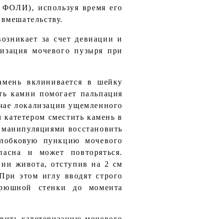
р ФОЛИ), используя время его
 вмешательству.
возникает за счет девиации и
ризация мочевого пузыря при
камень вклинивается в шейку
ть камни помогает пальпация
учае локализации ущемленного
 катетером сместить камень в
и манипуляциями восстановить
длобковую пункцию мочевого
асна и может повторяться.
ии живота, отступив на 2 см
При этом иглу вводят строго
брюшной стенки до момента
твить катетеризацию мочевого