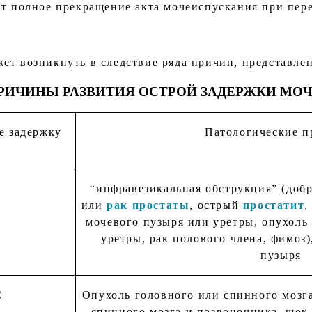
ет полное прекращение акта мочеиспускания при пе
ет возникнуть в следствие ряда причин, представлен
РИЧИНЫ РАЗВИТИЯ ОСТРОЙ ЗАДЕРЖКИ МОЧ
е задержку
Патологические п
“инфравезикальная обструкция” (доб
или
рак простаты
, острый
простатит
,
мочевого пузыря или уретры, опухоль
уретры, рак полового члена, фимоз
пузыря
С
Опухоль головного или спинного мозг
спинного мозга и позвоночника, шок,