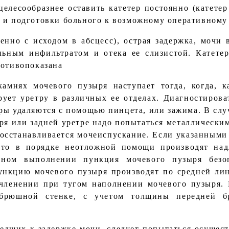
елесообразнее оставить катетер постоянно (катете
 и подготовки больного к возможному оперативному
енно с исходом в абсцесс), острая задержка, мочи 
льным инфильтратом и отека ее слизистой. Катете
ротивопоказана
амнях мочевого пузыря наступает тогда, когда, 
рует уретру в различных ее отделах. Диагностирова
ры удаляются с помощью пинцета, или зажима. В сл
ря или задней уретре надо попытаться металлическим
восстанавливается мочеиспускание. Если указанным
, то в порядке неотложной помощи производят на
ьном выполнении пункция мочевого пузыря безоп
нкцию мочевого пузыря производят по средней лин
очленении при тугом наполнении мочевого пузыря. 
 брюшной стенке, с учетом толщины передней 
едших к задержке мочи, следует попытаться осущес