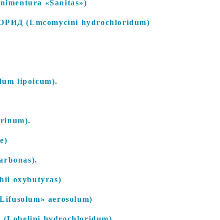
entura «Sanitas»)
Д (Lmcomycini hydrochloridum)
m lipoicum).
.
rinum).
е)
rbonas).
i oxybutyras)
fusolum» aerosolum)
belini hydrochloridum).