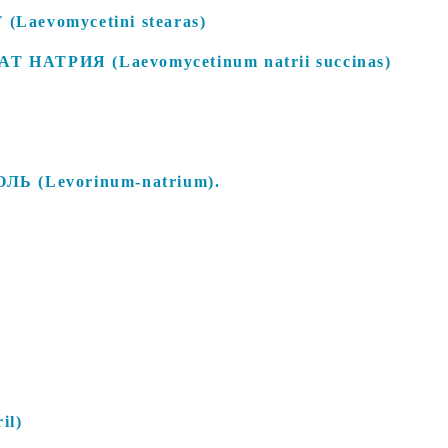
evomycetini stearas)
АТРИЯ (Laevomycetinum natrii succinas)
 (Levorinum-natrium).
il)