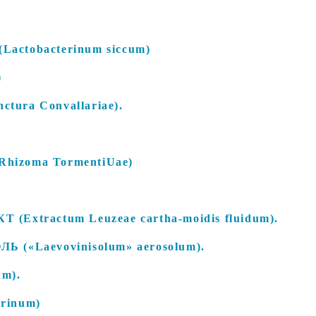
ctobacterinum siccum)
)
ra Convallariae).
izoma TormentiUae)
xtractum Leuzeae cartha-moidis fluidum).
(«Laevovinisolum» aerosolum).
m).
rinum)