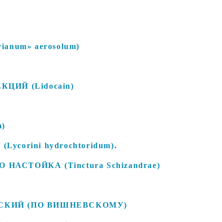
anum» aerosolum)
ЦИЙ (Lidocain)
m)
corini hydrochtoridum).
АСТОЙКА (Tinctura Schizandгае)
СКИЙ (ПО ВИШНЕВСКОМУ)