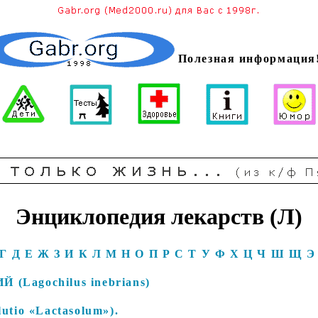
Полезная информация
Энциклопедия лекарств (Л)
Г
Д
Е
Ж
З
И
К
Л
М
Н
О
П
Р
С
Т
У
Ф
Х
Ц
Ч
Ш
Щ
Э
agochilus inebrians)
io «Lactasolum»).