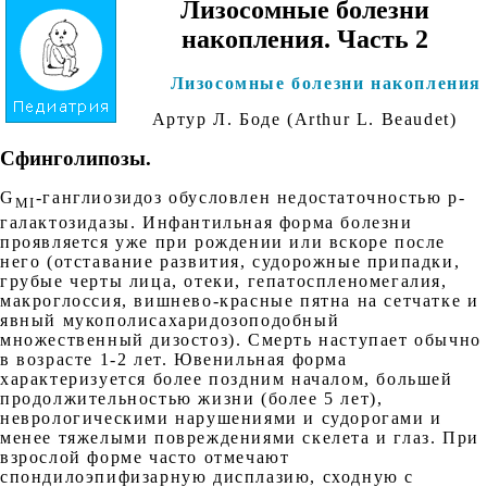
Лизосомные болезни
накопления. Часть 2
Лизосомные болезни накопления
Артур Л. Боде (Arthur L. Beaudet)
Сфинголипозы
.
G
-ганглиозидоз обусловлен недостаточностью р-
MI
галактозидазы. Инфантильная форма болезни
проявляется уже при рождении или вскоре после
него (отставание развития, судорожные припадки,
грубые черты лица, отеки, гепатоспленомегалия,
макроглоссия, вишнево-красные пятна на сетчатке и
явный мукополисахаридозоподобный
множественный дизостоз). Смерть наступает обычно
в возрасте 1-2 лет. Ювенильная форма
характеризуется более поздним началом, большей
продолжительностью жизни (более 5 лет),
неврологическими нарушениями и судорогами и
менее тяжелыми повреждениями скелета и глаз. При
взрослой форме часто отмечают
спондилоэпифизарную дисплазию, сходную с