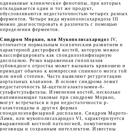
одинаковые клинические фенотипы, при которых
откладывается один и тот же продукт,
обусловливаются недостаточностью четырех разных
ферментов. Четыре вида мукополисахаридоза III
можно диагностировать и различить с помощью
определения ферментов.
Синдром Моркио, или Мукополисахаридоз
IV,
отличается нормальным психическим развитием и
характерной дистрофией костей, которую можно
классифицировать как спондилоэпифизарную
дисплазию. Резко выраженная гипоплазия
зубовидного отростка может вызывать кривошею и
приводит обычно к компрессии спинного мозга той
или иной степени. Часто выявляют регургитацию
аортальных клапанов. В основе синдрома лежит
недостаточность Ы-ацетилгалактозамин-6-
сульфатсульфатазы. Изменения костей, несколько
напоминающие таковые при синдроме Моркио,
могут встречаться и при недостаточности р-
галактозидазы и других формах
спондилоэпифизарной дисплазии. Синдром Марото-
Лами, или мукополисахаридоз VI, характеризуется
выраженной костной патологией, помутнением
роговицы и сохранным интеллектом. Известны