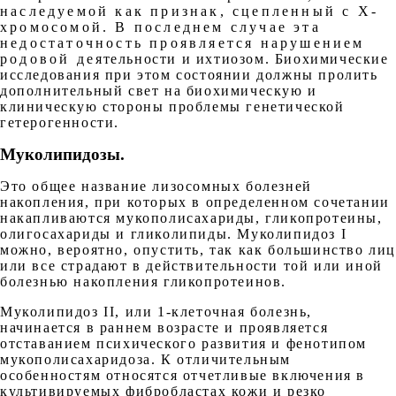
наследуемой как признак, сцепленный с Х-
хромосомой. В последнем случае эта
недостаточность проявляется нарушением
родовой деятельности и ихтиозом. Биохимические
исследования при этом состоянии должны пролить
дополнительный свет на биохимическую и
клиническую стороны проблемы генетической
гетерогенности.
Муколипидозы
.
Это общее название лизосомных болезней
накопления, при которых в определенном сочетании
накапливаются мукополисахариды, гликопротеины,
олигосахариды и гликолипиды. Муколипидоз I
можно, вероятно, опустить, так как большинство ли
или все страдают в действительности той или иной
болезнью накопления гликопротеинов.
Муколипидоз II, или 1-клеточная болезнь,
начинается в раннем возрасте и проявляется
отставанием психического развития и фенотипом
мукополисахаридоза. К отличительным
особенностям относятся отчетливые включения в
культивируемых фибробластах кожи и резко