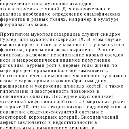
определение типа мукополисахаридов,
экскретируемых с мочой. Для окончательного
диагноза необходимо определение специфических
ферментов в разных тканях, например в культуре
фибробластов кожи.
Прототипом мукополисахаридоза служит синдром
Гурлер, или мукополисахаридоз IX. В этом случае
имеются практически все компоненты упомянутого
фенотипа, причем они резко выражены. Ранние
симптомы включают переполнение кровью сосудов
носа и макроскопически видимое помутнение
роговицы. Бурный рост в первые годы жизни по
мере прогрессирования болезни замедляется.
Рентгенологически выявляют увеличение турецкого
седла с характерным подковообразным дном,
расширение и укорочение длинных костей, а также
гипоплазию и заостренность позвонков в
поясничной области. Последнее обусловливает
усиленный кифоз или горбатость. Смерть наступает
в первые 10 лет; на секции находят гидроцефалию и
поражение сердечно-сосудистой системы с
закупоркой коронарных артерий. Биохимический
дефект заключается в недостаточности а-
идуронидазы с накоплением гепаран- и