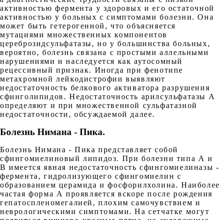
активностью фермента у здоровых и его остаточной
активностью у больных с симптомами болезни. Она
может быть гетерогенной, что объясняется
мутациями множественных компонентов
цереброзидсульфатазы, но у большинства больных,
вероятно, болезнь связана с простыми аллельными
нарушениями и наследуется как аутосомный
рецессивный признак. Иногда при фенотипе
метахромной лейкодистрофии выявляют
недостаточность белкового активатора разрушения
сфинголипидов. Недостаточность арилсульфатазы А
определяют и при множественной сульфатазной
недостаточности, обсуждаемой далее.
Болезнь Нимана - Пика
.
Болезнь Нимана - Пика представляет собой
сфингомиелиновый липидоз. При болезни типа А и
В имеется явная недостаточность сфингомиелиназы -
фермента, гидролизующего сфингомиелин с
образованием церамида и фосфорилхолина. Наиболее
частая форма А проявляется вскоре после рождения
гепатоспленомегалией, плохим самочувствием и
неврологическими симптомами. На сетчатке могут