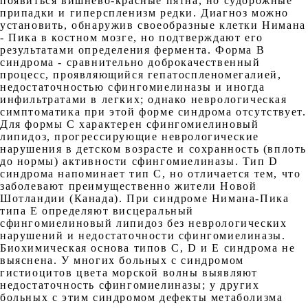
появиться вишнево-красные пятна, но судорожные
припадки и гиперспленизм редки. Диагноз можно
установить, обнаружив своеобразные клетки Нимана
- Пика в костном мозге, но подтверждают его
результатами определения фермента. Форма В
синдрома - сравнительно доброкачественный
процесс, проявляющийся гепатоспленомегалией,
недостаточностью сфингомиелиназы и иногда
инфильтратами в легких; однако неврологическая
симптоматика при этой форме синдрома отсутствует.
Для формы С характерен сфингомиелиновый
липидоз, прогрессирующие неврологические
нарушения в детском возрасте и сохранность (вплоть
до нормы) активности сфингомиелиназы. Тип D
синдрома напоминает тип С, но отличается тем, что
заболевают преимущественно жители Новой
Шотландии (Канада). При синдроме Нимана-Пика
типа Е определяют висцеральный
сфингомиелиновый липидоз без неврологических
нарушений и недостаточности сфингомиелиназы.
Биохимическая основа типов С, D и Е синдрома не
выяснена. У многих больных с синдромом
гистиоцитов цвета морской волны выявляют
недостаточность сфингомиелиназы; у других
больных с этим синдромом дефекты метаболизма