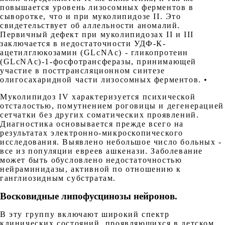
повышается уровень лизосомных ферментов в
сыворотке, что и при муколипидозе II. Это
свидетельствует об аллельности аномалий.
Первичный дефект при муколипидозах II и III
заключается в недостаточности УДФ-К-
ацетилглюкозамин (GLcNAc) - гликопротеин
(GLcNАс)-1-фосфотрансферазы, принимающей
участие в посттрансляционном синтезе
олигосахаридной части лизосомных ферментов. •
Муколипидоз IV характеризуется психической
отсталостью, помутнением роговицы и дегенерацией
сетчатки без других соматических проявлений.
Диагностика основывается прежде всего на
результатах электронно-микроскопического
исследования. Выявлено небольшое число больных -
все из популяции евреев ашкенази. Заболевание
может быть обусловлено недостаточностью
нейраминидазы, активной по отношению к
ганглиозидным субстратам.
Восковидные липофусцинозы нейронов.
В эту группу включают широкий спектр
клинических состояний, проявляющихся в детском,