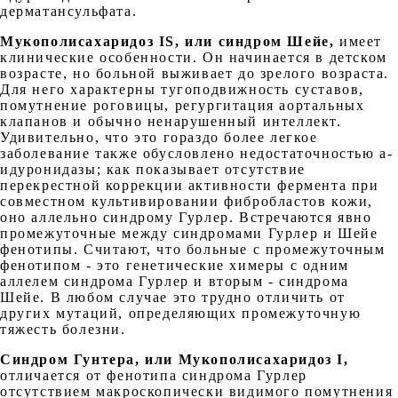
дерматансульфата.
Мукополисахаридоз IS, или синдром Шейе,
имеет
клинические особенности. Он начинается в детском
возрасте, но больной выживает до зрелого возраста.
Для него характерны тугоподвижность суставов,
помутнение роговицы, регургитация аортальных
клапанов и обычно ненарушенный интеллект.
Удивительно, что это гораздо более легкое
заболевание также обусловлено недостаточностью а-
идуронидазы; как показывает отсутствие
перекрестной коррекции активности фермента при
совместном культивировании фибробластов кожи,
оно аллельно синдрому Гурлер. Встречаются явно
промежуточные между синдромами Гурлер и Шейе
фенотипы. Считают, что больные с промежуточным
фенотипом - это генетические химеры с одним
аллелем синдрома Гурлер и вторым - синдрома
Шейе. В любом случае это трудно отличить от
других мутаций, определяющих промежуточную
тяжесть болезни.
Синдром Гунтера, или Мукополисахаридоз I,
отличается от фенотипа синдрома Гурлер
отсутствием макроскопически видимого помутнения