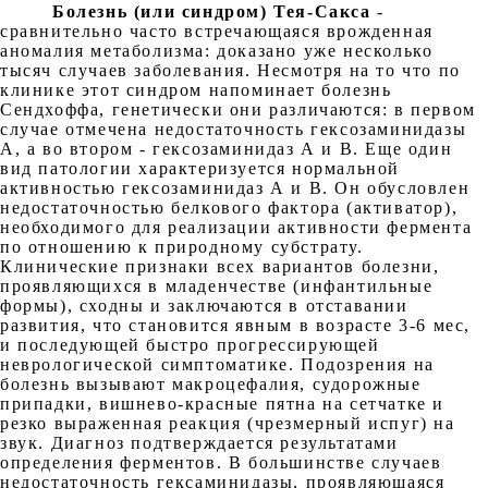
Болезнь (или синдром) Тея-Сакса
-
сравнительно часто встречающаяся врожденная
аномалия метаболизма: доказано уже несколько
тысяч случаев заболевания. Несмотря на то что по
клинике этот синдром напоминает болезнь
Сендхоффа, генетически они различаются: в первом
случае отмечена недостаточность гексозаминидазы
А, а во втором - гексозаминидаз А и В. Еще один
вид патологии характеризуется нормальной
активностью гексозаминидаз А и В. Он обусловлен
недостаточностью белкового фактора (активатор),
необходимого для реализации активности фермента
по отношению к природному субстрату.
Клинические признаки всех вариантов болезни,
проявляющихся в младенчестве (инфантильные
формы), сходны и заключаются в отставании
развития, что становится явным в возрасте 3-6 мес,
и последующей быстро прогрессирующей
неврологической симптоматике. Подозрения на
болезнь вызывают макроцефалия, судорожные
припадки, вишнево-красные пятна на сетчатке и
резко выраженная реакция (чрезмерный испуг) на
звук. Диагноз подтверждается результатами
определения ферментов. В большинстве случаев
недостаточность гексаминидазы, проявляющаяся