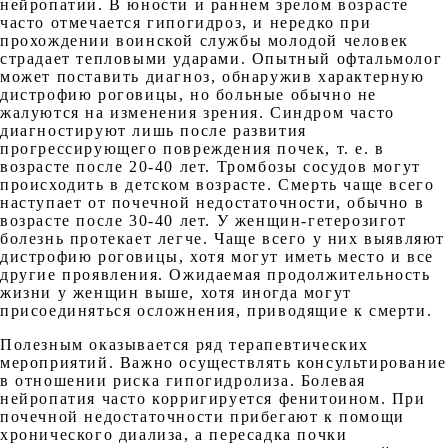
нейропатии. В юности и раннем зрелом возрасте
часто отмечается гипогидроз, и нередко при
прохождении воинской службы молодой человек
страдает тепловыми ударами. Опытный офтальмолог
может поставить диагноз, обнаружив характерную
дистрофию роговицы, но больные обычно не
жалуются на изменения зрения. Синдром часто
диагностируют лишь после развития
прогрессирующего повреждения почек, т. е. в
возрасте после 20-40 лет. Тромбозы сосудов могут
происходить в детском возрасте. Смерть чаще всего
наступает от почечной недостаточности, обычно в
возрасте после 30-40 лет. У женщин-гетерозигот
болезнь протекает легче. Чаще всего у них выявляют
дистрофию роговицы, хотя могут иметь место и все
другие проявления. Ожидаемая продолжительность
жизни у женщин выше, хотя иногда могут
присоединяться осложнения, приводящие к смерти.
Полезным оказывается ряд терапевтических
мероприятий. Важно осуществлять консультирование
в отношении риска гипогидролиза. Болевая
нейропатия часто корригируется фенитоином. При
почечной недостаточности прибегают к помощи
хронического диализа, а пересадка почки