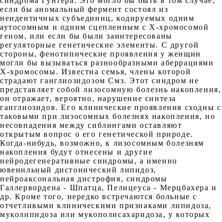
синдрома Гунтера. Это могло бы быть в том случае,
если бы аномальный фермент состоял из
неидентичных субъединиц, кодируемых одним
аутосомным и одним сцепленным с Х-хромосомой
геном, или если бы были заинтересованы
регуляторные генетические элементы. С другой
стороны, фенотипические проявления у женщин
могли бы вызываться разнообразными аберрациями
Х-хромосомы. Известна семья, члены которой
страдают ганглиозидозом Смз. Этот синдром не
представляет собой лизосомную болезнь накопления,
он отражает, вероятно, нарушение синтеза
ганглиозидов. Его клинические проявления сходны с
таковыми при лизосомных болезнях накопления, но
несовпадения между сиблингами оставляют
открытым вопрос о его генетической природе.
Когда-нибудь, возможно, к лизосомным болезням
накопления будут отнесены и другие
нейродегенеративные синдромы, а именно
ювенильный дистонический липидоз,
нейроаксональная дистрофия, синдромы
Галлервордена - Шпатца, Пелицеуса - Мерцбахера и
др. Кроме того, нередко встречаются больные с
отчетливыми клиническими признаками липидоза,
муколипидоза или мукополисахаридоза, у которых