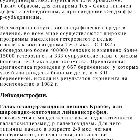
субъединицы локализуется на 15-й хромосоме.
Таким образом, для синдрома Тея - Сакса типичен
дефект а-субъединицы, а при синдроме Сендхоффа -
р-субъединицы.
Несмотря на отсутствие специфических средств
лечения, во всем мире осуществляются широкие
программы выявления гетерозигот с целью
профилактики синдрома Тея-Сакса. С 1982 г.
обследовано более 400000 человек и выявлено более
15000 гетерозигот и 333 супружеские пары с риском
болезни Тея-Сакса для потомства. Пренатальная
диагностика проведена у 667 беременных, у которых
уже были рождены больные дети, и у 391
беременной, исходя из результатов скрининга на
носительство в 1982 г.
Лейкодистрофии
.
Галактозилцерамидный липидоз Краббе, или
шаровидно-клеточная лейкодистрофия
,
проявляется в младенчестве из-за недостаточности
галактозилцерамид-р-галактозидазы. Для него
типичны начало в возрасте 2-б мес, легкая
возбудимость, гиперестезия, повышенная