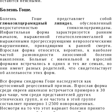
остаются неясными.
Болезнь Гоше
.
Болезнь Гоше представляет собой
глюкозилцерамидный липидоз
, обусловленный
недостаточностью глюкозилцерамидазы.
Инфантильная форма характеризуется ранним
началом, выраженной гепатоспленомегалией и
выраженными прогрессирующими неврологическим
нарушениями, приводящими к ранней смерти.
Взрослая форма относится, вероятно, к наиболее
частой разновидности лизосомной болезни
накопления. Больные с ювенильной и взрослой
формами встречались в одних и тех же семьях, но
они имеют разных родителей, что свидетельствует
об аллельности этих форм.
Все формы синдрома Гоше наследуются как
аутосомный рецессивный признак. Взрослая форма
среди евреев ашкенази встречается примерно в 30
раз чаще, чем среди представителей других
этнических групп, и ее частота в этой группе
составляет примерно 1:2500 новорожденных.
Несмотря на то что этот вариант болезни принято