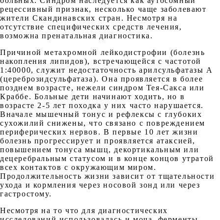
больных. Синдром наследуется как аутосомный
рецессивный признак, несколько чаще заболевают
жители Скандинавских стран. Несмотря на
отсутствие специфических средств лечения,
возможна пренатальная диагностика.
Причиной метахромной лейкодистрофии (болезнь
накопления липидов), встречающейся с частотой
1:40000, служит недостаточность арилсульфатазы А
(цереброзидсульфатаза). Она проявляется в более
позднем возрасте, нежели синдром Тея-Сакса или
Краббе. Больные дети начинают ходить, но в
возрасте 2-5 лет походка у них часто нарушается.
Вначале мышечный тонус и рефлексы с глубоких
сухожилий снижены, что связано с повреждением
периферических нервов. В первые 10 лет жизни
болезнь прогрессирует и проявляется атаксией,
повышением тонуса мышц, декортикальным или
децеребральным статусом и в конце концов утратой
всех контактов с окружающим миром.
Продолжительность жизни зависит от тщательности
ухода и кормления через носовой зонд или через
гастростому.
Несмотря на то что для диагностических
исследований использовалась и моча, ферменты