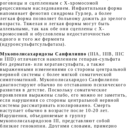
роговицы и сцепленным с Х-хромосомой
рецессивным наследованием. Инфантильная форма
напоминает фенотип синдрома Гурлер, а более
легкая форма позволяет больному дожить до зрелого
возраста. Тяжелая и легкая формы могут быть
аллеяьными, так как обе они сцеплены с Х-
хромосомой и обусловлены недостаточностью
одного и того же фермента
(идуронсульфатсульфатаза).
Мукополисахаридозы Санфилиппо
(IIIA, IIIB, IIIC
и IIID) отличаются накоплением гепаран-сульфата
без дерматан- или кератансульфата, а также
выраженными изменениями со стороны центральной
нервной системы с более мягкой соматической
симптоматикой. Мукополисахаридоз Санфилиппо
диагностируют обычно по отставанию психического
развития в детстве. Поскольку соматические
проявления выражены слабо, его можно не заметить,
если нарушения со стороны центральной нервной
системы рассматривать изолированно. Смерть
наступает обычно в возрасте после 10-20 лет.
Нарушения, объединяемые в группу
мукополисахаридозов III, представляют собой
близкие генокопии. Другими словами, примерно