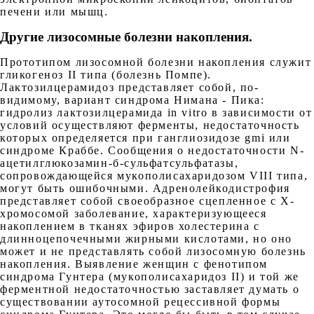
печени или мышц.
Другие лизосомные болезни накопления
.
Прототипом лизосомной болезни накопления служит
гликогеноз II типа (болезнь Помпе).
Лактозилцерамидоз представляет собой, по-
видимому, вариант синдрома Нимана - Пика:
гидролиз лактозилцерамида in vitro в зависимости от
условий осуществляют ферменты, недостаточность
которых определяется при ганглиозидозе gmi или
синдроме Краббе. Сообщения о недостаточности N-
ацетилглюкозамин-б-сульфатсульфатазы,
сопровождающейся мукополисахаридозом VIII типа,
могут быть ошибочными. Адренолейкодистрофия
представляет собой своеобразное сцепленное с Х-
хромосомой заболевание, характеризующееся
накоплением в тканях эфиров холестерина с
длинноцепочечными жирными кислотами, но оно
может и не представлять собой лизосомную болезнь
накопления. Выявление женщин с фенотипом
синдрома Гунтера (мукополисахаридоз II) и той же
ферментной недостаточностью заставляет думать о
существовании аутосомной рецессивной формы