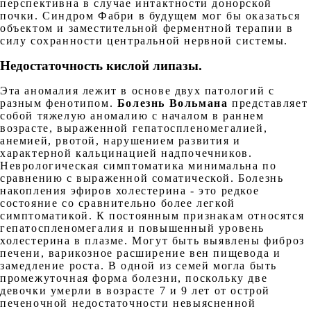
перспективна в случае интактности донорской
почки. Синдром Фабри в будущем мог бы оказаться
объектом и заместительной ферментной терапии в
силу сохранности центральной нервной системы.
Недостаточность кислой липазы
.
Эта аномалия лежит в основе двух патологий с
разным фенотипом.
Болезнь Вольмана
представляет
собой тяжелую аномалию с началом в раннем
возрасте, выраженной гепатоспленомегалией,
анемией, рвотой, нарушением развития и
характерной кальцинацией надпочечников.
Неврологическая симптоматика минимальна по
сравнению с выраженной соматической. Болезнь
накопления эфиров холестерина - это редкое
состояние со сравнительно более легкой
симптоматикой. К постоянным признакам относятся
гепатоспленомегалия и повышенный уровень
холестерина в плазме. Могут быть выявлены фиброз
печени, варикозное расширение вен пищевода и
замедление роста. В одной из семей могла быть
промежуточная форма болезни, поскольку две
девочки умерли в возрасте 7 и 9 лет от острой
печеночной недостаточности невыясненной