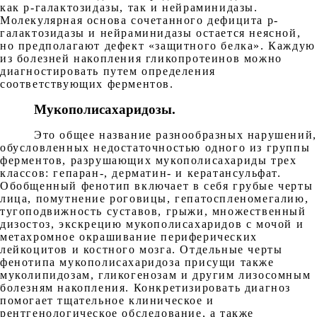
как р-галактозидазы, так и нейраминидазы.
Молекулярная основа сочетанного дефицита р-
галактозидазы и нейраминидазы остается неясной,
но предполагают дефект «защитного белка». Каждую
из болезней накопления гликопротеинов можно
диагностировать путем определения
соответствующих ферментов.
Мукополисахаридозы
.
Это общее название разнообразных нарушений,
обусловленных недостаточностью одного из группы
ферментов, разрушающих мукополисахариды трех
классов: гепаран-, дерматин- и кератансульфат.
Обобщенный фенотип включает в себя грубые черты
лица, помутнение роговицы, гепатоспленомегалию,
тугоподвижность суставов, грыжи, множественный
дизостоз, экскрецию мукополисахаридов с мочой и
метахромное окрашивание периферических
лейкоцитов и костного мозга. Отдельные черты
фенотипа мукополисахаридоза присущи также
муколипидозам, гликогенозам и другим лизосомным
болезням накопления. Конкретизировать диагноз
помогает тщательное клиническое и
рентгенологическое обследование, а также