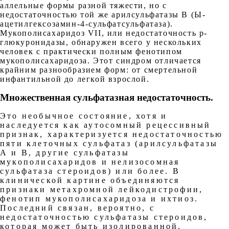
аллельные формы разной тяжести, но с
недостаточностью той же арилсульфатазы В (Ы-
ацетилгексозамин-4-сульфатсульфатаза).
Мукополисахаридоз VII, или недостаточность р-
глюкуронидазы, обнаружен всего у нескольких
человек с практически полным фенотипом
мукополисахаридоза. Этот синдром отличается
крайним разнообразием форм: от смертельной
инфантильной до легкой взрослой.
Множественная сульфатазная недостаточность
.
Это необычное состояние, хотя и
наследуется как аутосомный рецессивный
признак, характеризуется недостаточностью
пяти клеточных сульфатаз (арилсульфатазы
А и В, другие сульфатазы
мукополисахаридов и нелизосомная
сульфатаза стероидов) или более. В
клинической картине объединяются
признаки метахромной лейкодистрофии,
фенотип мукополисахаридоза и ихтиоз.
Последний связан, вероятно, с
недостаточностью сульфатазы стероидов,
которая может быть изолированной,