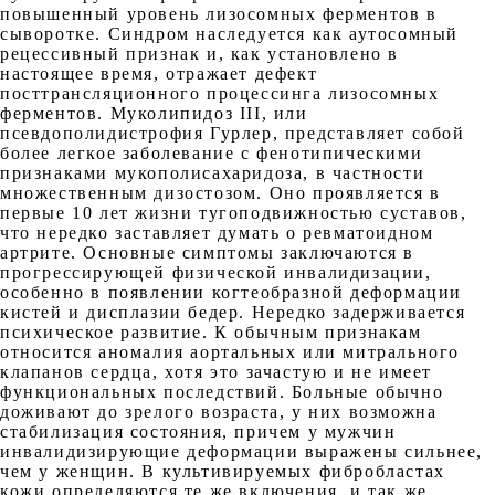
повышенный уровень лизосомных ферментов в
сыворотке. Синдром наследуется как аутосомный
рецессивный признак и, как установлено в
настоящее время, отражает дефект
посттрансляционного процессинга лизосомных
ферментов. Муколипидоз III, или
псевдополидистрофия Гурлер, представляет собой
более легкое заболевание с фенотипическими
признаками мукополисахаридоза, в частности
множественным дизостозом. Оно проявляется в
первые 10 лет жизни тугоподвижностью суставов,
что нередко заставляет думать о ревматоидном
артрите. Основные симптомы заключаются в
прогрессирующей физической инвалидизации,
особенно в появлении когтеобразной деформации
кистей и дисплазии бедер. Нередко задерживается
психическое развитие. К обычным признакам
относится аномалия аортальных или митрального
клапанов сердца, хотя это зачастую и не имеет
функциональных последствий. Больные обычно
доживают до зрелого возраста, у них возможна
стабилизация состояния, причем у мужчин
инвалидизирующие деформации выражены сильнее,
чем у женщин. В культивируемых фибробластах
кожи определяются те же включения, и так же