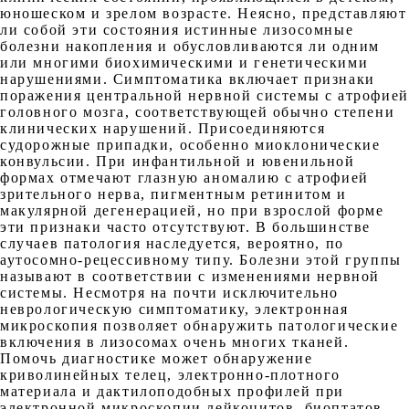
юношеском и зрелом возрасте. Неясно, представляют
ли собой эти состояния истинные лизосомные
болезни накопления и обусловливаются ли одним
или многими биохимическими и генетическими
нарушениями. Симптоматика включает признаки
поражения центральной нервной системы с атрофией
головного мозга, соответствующей обычно степени
клинических нарушений. Присоединяются
судорожные припадки, особенно миоклонические
конвульсии. При инфантильной и ювенильной
формах отмечают глазную аномалию с атрофией
зрительного нерва, пигментным ретинитом и
макулярной дегенерацией, но при взрослой форме
эти признаки часто отсутствуют. В большинстве
случаев патология наследуется, вероятно, по
аутосомно-рецессивному типу. Болезни этой группы
называют в соответствии с изменениями нервной
системы. Несмотря на почти исключительно
неврологическую симптоматику, электронная
микроскопия позволяет обнаружить патологические
включения в лизосомах очень многих тканей.
Помочь диагностике может обнаружение
криволинейных телец, электронно-плотного
материала и дактилоподобных профилей при
электронной микроскопии лейкоцитов, биоптатов