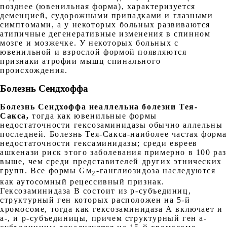
позднее (ювенильная форма), характеризуется
деменцией, судорожными припадками и глазными
симптомами, а у некоторых больных развиваются
атипичные дегенеративные изменения в спинном
мозге и мозжечке. У некоторых больных с
ювенильной и взрослой формой появляются
признаки атрофии мышц спинального
происхождения.
Болезнь Сендхоффа
Болезнь Сендхоффа неаллельна болезни Тея-
Сакса,
тогда как ювенильные формы
недостаточности гексозаминидазы обычно аллельны
последней. Болезнь Тея-Сакса-наиболее частая форм
недостаточности гексаминидазы; среди евреев
ашкенази риск этого заболевания примерно в 100 раз
выше, чем среди представителей других этнических
групп. Все формы Gм
-ганглиозидоза наследуются
2
как аутосомный рецессивный признак.
Гексозаминидаза В состоит из р-субъединиц,
структурный ген которых расположен на 5-й
хромосоме, тогда как гексозаминидаза А включает и
а-, и р-субъединицы, причем структурный ген а-