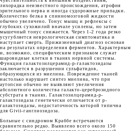
чувствительность к внешним воздействиям,
лихорадка неизвестного происхождения, атрофия
зрительного нерва и иногда судорожные припадки.
Количество белка в спинномозговой жидкости
обычно увеличено. Тонус мышц и рефлексы с
глубоких сухожилий вначале усилены, но затем
мышечный тонус снижается. Через 1-2 года резко
усугубляется неврологическая симптоматика и
наступает смерть. Прижизненный диагноз основан
на результатах определения ферментов. Характерным
и, возможно, специфическим признаком служат
шаровидные клетки в тканях нервной системы.
Функция галактозилцерамид-р-галактозидазы
заключается в разрушении сульфатидов,
образующихся из миелина. Повреждение тканей
настолько нарушает синтез миелина, что при
аутопсии обычно не выявляют увеличения
абсолютного количества галакто-цереброзидного
субстрата в тканях. Галактозилцерамид-р-
галактозидаза генетически отличается от р-
галактозидазы, недостаточность которой типична
для Givii-ганглиозидоза.
Больные с синдромом Краббе встречаются
сравнительно редко. Выявлено всего около 150