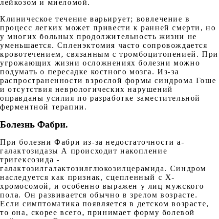
лейкозом и миеломой.
Клиническое течение варьирует; вовлечение в
процесс легких может привести к ранней смерти, но
у многих больных продолжительность жизни не
уменьшается. Спленэктомия часто сопровождается
кровотечением, связанным с тромбоцитопенией. При
угрожающих жизни осложнениях болезни можно
подумать о пересадке костного мозга. Из-за
распространенности взрослой формы синдрома Гоше
и отсутствия неврологических нарушений
оправданы усилия по разработке заместительной
ферментной терапии.
Болезнь Фабри.
При болезни Фабри из-за недостаточности а-
галактозидазы А происходит накопление
тригексозида -
галактозилгалактозилглюкозилцерамида. Синдром
наследуется как признак, сцепленный с Х-
хромосомой, и особенно выражен у лиц мужского
пола. Он развивается обычно в зрелом возрасте.
Если симптоматика появляется в детском возрасте,
то она, скорее всего, принимает форму болевой