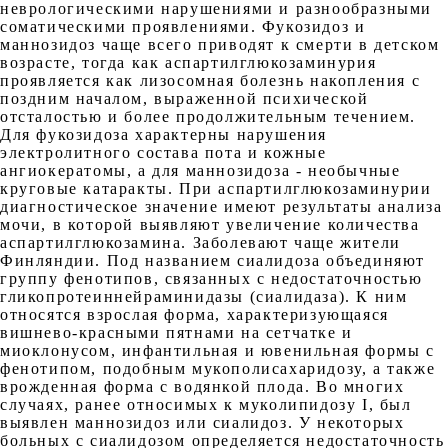
неврологическими нарушениями и разнообразными
соматическими проявлениями. Фукозидоз и
маннозидоз чаще всего приводят к смерти в детском
возрасте, тогда как аспартилглюкозаминурия
проявляется как лизосомная болезнь накопления с
поздним началом, выраженной психической
отсталостью и более продолжительным течением.
Для фукозидоза характерны нарушения
электролитного состава пота и кожные
ангиокератомы, а для маннозидоза - необычные
круговые катаракты. При аспартилглюкозаминурии
диагностическое значение имеют результаты анализа
мочи, в которой выявляют увеличение количества
аспартилглюкозамина. Заболевают чаще жители
Финляндии. Под названием сиалидоза объединяют
группу фенотипов, связанных с недостаточностью
гликопротеиннейраминидазы (сиалидаза). К ним
относятся взрослая форма, характеризующаяся
вишнево-красными пятнами на сетчатке и
миоклонусом, инфантильная и ювенильная формы с
фенотипом, подобным мукополисахаридозу, а также
врожденная форма с водянкой плода. Во многих
случаях, ранее относимых к муколипидозу I, был
выявлен маннозидоз или сиалидоз. У некоторых
больных с сиалидозом определяется недостаточность