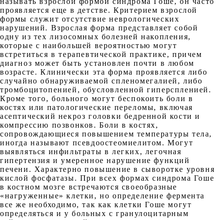
называть взрослой формой синдрома Гоше, он часто
проявляется еще в детстве. Критерием взрослой
формы служит отсутствие неврологических
нарушений. Взрослая форма представляет собой
одну из тех лизосомных болезней накопления,
которые с наибольшей вероятностью могут
встретиться в терапевтической практике, причем
диагноз может быть установлен почти в любом
возрасте. Клинически эта форма проявляется либо
случайно обнаруживаемой спленомегалией, либо
тромбоцитопенией, обусловленной гиперспленией.
Кроме того, больного могут беспокоить боли в
костях или патологические переломы, включая
асептический некроз головки бедренной кости и
компрессию позвонков. Боли в костях,
сопровождающиеся повышением температуры тела,
иногда называют псевдоостеомиелитом. Могут
выявляться инфильтраты в легких, легочная
гипертензия и умеренное нарушение функций
печени. Характерно повышение в сыворотке уровня
кислой фосфатазы. При всех формах синдрома Гоше
в костном мозге встречаются своеобразные
«нагруженные» клетки, но определение фермента
все же необходимо, так как клетки Гоше могут
определяться и у больных с гранулоцитарным