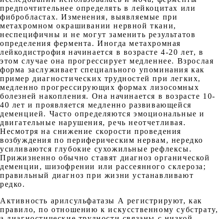
предпочтительнее определять в лейкоцитах или
фибробластах. Изменения, выявляемые при
метахромном окрашивании нервной ткани,
неспецифичны и не могут заменить результатов
определения фермента. Иногда метахромная
лейкодистрофия начинается в возрасте 4-20 лет, в
этом случае она прогрессирует медленнее. Взрослая
форма заслуживает специального упоминания как
пример диагностических трудностей при легких,
медленно прогрессирующих формах лизосомных
болезней накопления. Она начинается в возрасте 10-
40 лет и проявляется медленно развивающейся
деменцией. Часто определяются эмоциональные и
двигательные нарушения, речь неотчетливая.
Несмотря на снижение скорости проведения
возбуждения по периферическим нервам, нередко
усиливаются глубокие сухожильные рефлексы.
Прижизненно обычно ставят диагноз органической
деменции, шизофрении или рассеянного склероза;
правильный диагноз при жизни устанавливают
редко.
Активность арилсульфатазы А регистрируют, как
правило, по отношению к искусственному субстрату,
а диагностические трудности связаны с низкой