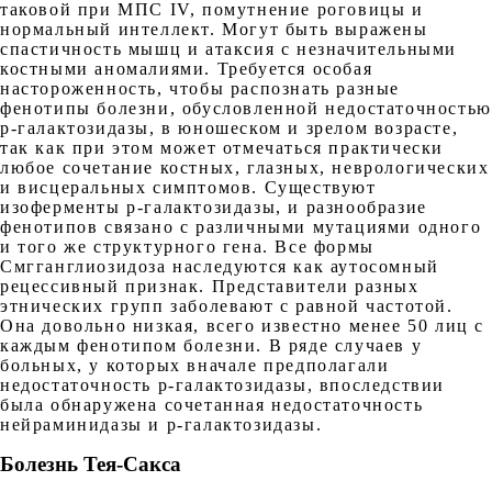
таковой при МПС IV, помутнение роговицы и
нормальный интеллект. Могут быть выражены
спастичность мышц и атаксия с незначительными
костными аномалиями. Требуется особая
настороженность, чтобы распознать разные
фенотипы болезни, обусловленной недостаточностью
р-галактозидазы, в юношеском и зрелом возрасте,
так как при этом может отмечаться практически
любое сочетание костных, глазных, неврологических
и висцеральных симптомов. Существуют
изоферменты р-галактозидазы, и разнообразие
фенотипов связано с различными мутациями одного
и того же структурного гена. Все формы
Смгганглиозидоза наследуются как аутосомный
рецессивный признак. Представители разных
этнических групп заболевают с равной частотой.
Она довольно низкая, всего известно менее 50 лиц с
каждым фенотипом болезни. В ряде случаев у
больных, у которых вначале предполагали
недостаточность р-галактозидазы, впоследствии
была обнаружена сочетанная недостаточность
нейраминидазы и р-галактозидазы.
Болезнь Тея-Сакса