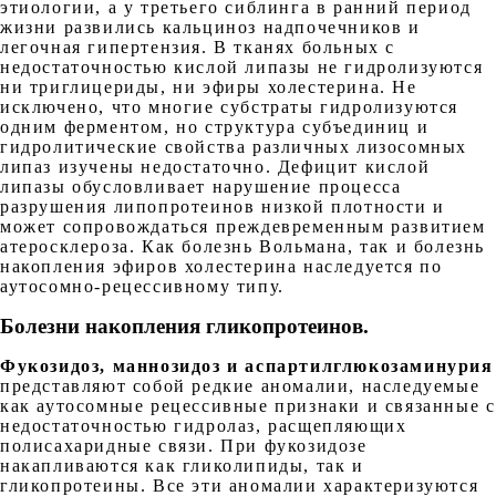
этиологии, а у третьего сиблинга в ранний период
жизни развились кальциноз надпочечников и
легочная гипертензия. В тканях больных с
недостаточностью кислой липазы не гидролизуются
ни триглицериды, ни эфиры холестерина. Не
исключено, что многие субстраты гидролизуются
одним ферментом, но структура субъединиц и
гидролитические свойства различных лизосомных
липаз изучены недостаточно. Дефицит кислой
липазы обусловливает нарушение процесса
разрушения липопротеинов низкой плотности и
может сопровождаться преждевременным развитием
атеросклероза. Как болезнь Вольмана, так и болезнь
накопления эфиров холестерина наследуется по
аутосомно-рецессивному типу.
Болезни накопления гликопротеинов.
Фукозидоз, маннозидоз и аспартилглюкозаминурия
представляют собой редкие аномалии, наследуемые
как аутосомные рецессивные признаки и связанные с
недостаточностью гидролаз, расщепляющих
полисахаридные связи. При фукозидозе
накапливаются как гликолипиды, так и
гликопротеины. Все эти аномалии характеризуются