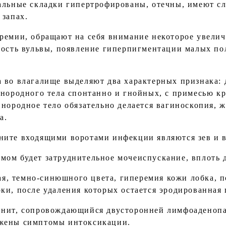
альные складки гипертрофированы, отечны, имеют с
 запах.
ремии, обращают на себя внимание некоторое увелич
ность вульвы, появление гиперпигментации малых п
 во влагалище выделяют два характерных признака: 
инородного тела спонтанно и гнойных, с примесью к
нородное тело обязательно делается вагиноскопия, 
а.
ните входящими воротами инфекции являются зев и 
ом будет затруднительное мочеиспускание, вплоть 
тая, темно-синюшного цвета, гиперемия кожи лобка, 
ки, после удаления которых остается эродированная 
инит, сопровождающийся двусторонней лимфоаденоп
жены симптомы интоксикации.