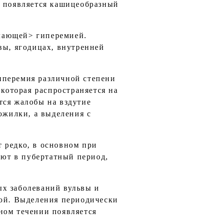
, появляется кашицеобразный
лающей> гиперемией.
вы, ягодицах, внутренней
иперемия различной степени
 которая распространяется на
тся жалобы на вздутие
ожилки, а выделения с
 редко, в основном при
ют в пубертатный период,
ых заболеваний вульвы и
той. Выделения периодически
ном течении появляется