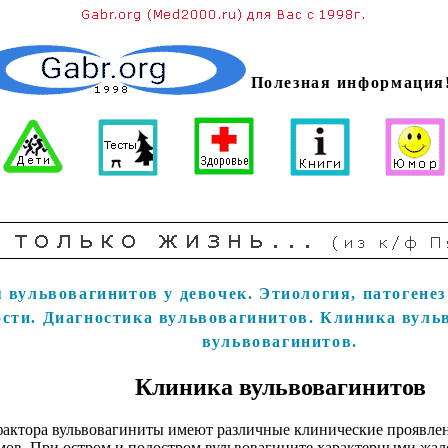
Полезная информация
вульвовагинитов у девочек. Этиология, патогенез
ости. Диагностика вульвовагинитов.
Клиника вульв
вульвовагинитов.
Клиника вульвовагинитов
фактора вульвовагиниты имеют различные клинические проявлен
мов. При остром и подостром вульвовагините характерными жал