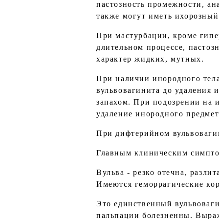
пастозность промежности, ан
также могут иметь ихорозный
При мастурбации, кроме гипе
длительном процессе, пастоз
характер жидких, мутных.
При наличии инородного тела
вульвовагинита до удаления 
запахом. При подозрении на и
удаление инородного предмет
При дифтерийном вульвоваги
Главным клиническим симптом
Вульва - резко отечна, разли
Имеются геморрагические кор
Это единственный вульвоваг
пальпации болезненны. Выра