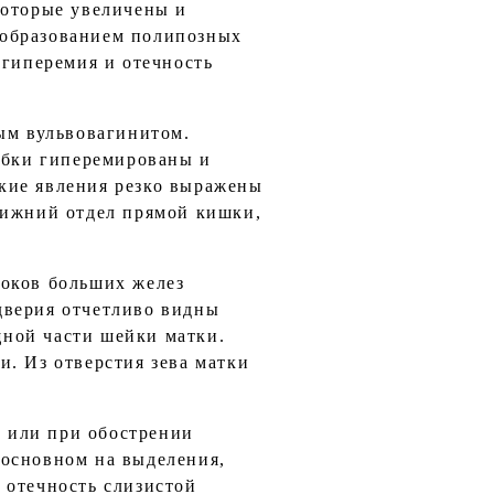
которые увеличены и
 образованием полипозных
 гиперемия и отечность
ным вульвовагинитом.
губки гиперемированы и
кие явления резко выражены
нижний отдел прямой кишки,
токов больших желез
дверия отчетливо видны
ной части шейки матки.
. Из отверстия зева матки
 или при обострении
 основном на выделения,
 отечность слизистой