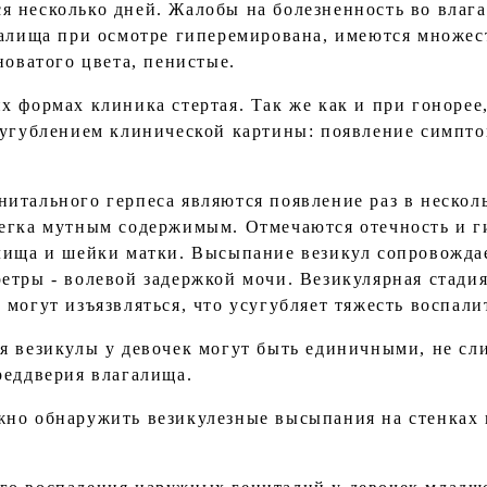
 несколько дней. Жалобы на болезненность во влага
галища при осмотре гиперемирована, имеются множе
новатого цвета, пенистые.
х формах клиника стертая. Так же как и при гонорее
сугублением клинической картины: появление симпт
итального герпеса являются появление раз в нескол
егка мутным содержимым. Отмечаются отечность и г
лища и шейки матки. Высыпание везикул сопровождае
етры - волевой задержкой мочи. Везикулярная стадия
могут изъязвляться, что усугубляет тяжесть воспали
я везикулы у девочек могут быть единичными, не сл
реддверия влагалища.
но обнаружить везикулезные высыпания на стенках 