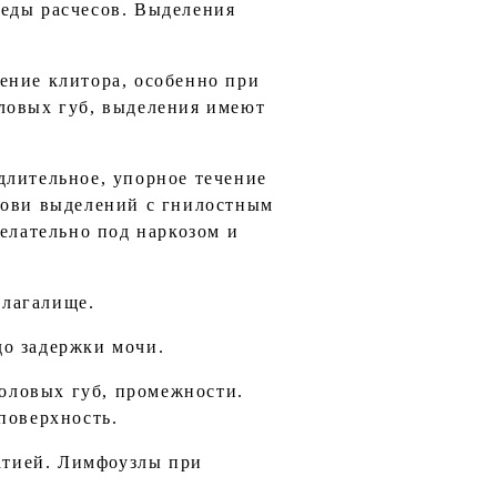
леды расчесов. Выделения
ение клитора, особенно при
оловых губ, выделения имеют
длительное, упорное течение
рови выделений с гнилостным
желательно под наркозом и
влагалище.
до задержки мочи.
половых губ, промежности.
поверхность.
атией. Лимфоузлы при