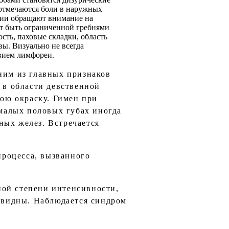
 отмечаются боли в наружных
адии обращают внимание на
т быть ограниченной гребнями
ть, паховые складки, область
вы. Визуально не всегда
твием лимфореи.
ним из главных признаков
 в области девственной
юю окраску. Гимен при
 малых половых губах иногда
ных желез. Встречается
роцесса, вызванного
ной степени интенсивности,
а видны. Наблюдается синдром