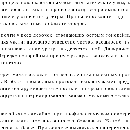
 процесс вовлекаются паховые лимфатические узлы, 
щий воспалительный процесс иногда сопровождается
алище и у отверстия уретры. При вагиноскопии видны
резко выраженные в области сводов.
с почти у всех девочек, страдающих острым гонорей
дняя части; наружное отверстие уретры расширено, 
 нижнюю стенку уретры выделяется гной. Дизуричес
Нередко гонорейный процесс распространяется и на 
 тенезмах.
норея может осложняться воспалением выводных про
. В области выводных протоков больших желез пред
копии обнаруживают отечность и гиперемию влагалищ
рируется гиперемированная кайма с мелкими эрозиями
ют обычно случайно, при профилактическом осмотре
менно недиагностированного заболевания. Жалобы в
ятна на белье. При осмотре выявляются гиперемия и