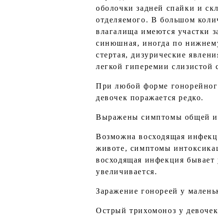
оболочки задней спайки и ск
отделяемого. В большом коли
влагалища имеются участки з
синюшная, иногда по нижнему
стертая, дизурические явлен
легкой гиперемии слизистой 
При любой форме гонорейного
девочек поражается редко.
Выражены симптомы общей инт
Возможна восходящая инфекци
животе, симптомы интоксикац
восходящая инфекция бывает 
увеличивается.
Заражение гонореей у малень
Острый трихомоноз у девочек 