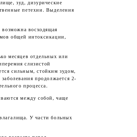
лище, зуд, дизурические
ственные петехии. Выделения
, возможна восходящая
омов общей интоксикации,
ько месяцев отдельных или
иперемия слизистой
тся сильным, стойким зудом,
 заболевания продолжается 2-
тельного процесса.
иваются между собой, чаще
влагалища. У части больных