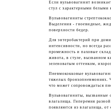
Если вульвовагинит возникае
стул с характерными белыми 
Вульвовагиниты стрептококк
Выделения - гноевидные, жид
поверхности бедер.
Для энтеробактерий при доми
интенсивности, но всегда раз
промежность и паховые склад
живота, в стуле, вызванном к
зеленоватым оттенком, ихоро
Пневмококковые вульвовагини
тяжелых бронхопневмониях. 
что может сопровождаться п
Вульвовагиниты, вызванные о
влагалища. Гиперемия разной
появляются из влагалища, от