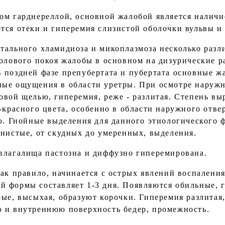
ом гарднереллой, основной жалобой является налич
тся отеки и гиперемия слизистой оболочки вульвы и
тального хламидиоза и микоплазмоза несколько разл
полового покоя жалобы в основном на дизурические р
 поздней фазе препубертата и пубертата основные ж
ные ощущения в области уретры. При осмотре наруж
овой щелью, гиперемия, реже - разлитая. Степень в
о-красного цвета, особенно в области наружного отв
ью. Гнойные выделения для данного этиологического 
янистые, от скудных до умеренных, выделения.
влагалища пастозна и диффузно гиперемирована.
как правило, начинается с острых явлений воспалени
 формы составляет 1-3 дня. Появляются обильные, 
ые, высыхая, образуют корочки. Гиперемия разлитая,
 и внутреннюю поверхность бедер, промежность.