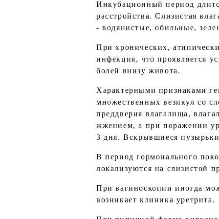
Инкубационный период длится
расстройства. Слизистая вла
- водянистые, обильные, зеле
При хронических, атипически
инфекция, что проявляется у
болей внизу живота.
Характерными признаками ген
множественных везикул со сл
преддверия влагалища, влага
жжением, а при поражении ур
3 дня. Вскрывшиеся пузырьки 
В период гормонального поко
локализуются на слизистой п
При вагиноскопии иногда мож
возникает клиника уретрита.