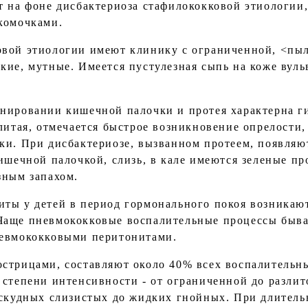
т на фоне дисбактериоза стафилококковой этиологии
комочками.
овой этиологии имеют клинику с ограниченной, <пы
кие, мутные. Имеется пустулезная сыпь на коже вуль
нировании кишечной палочки и протея характерна г
литая, отмечается быстрое возникновение опрелости,
ки. При дисбактериозе, вызванном протеем, появляю
ишечной палочкой, слизь, в кале имеются зеленые пр
зным запахом.
ты у детей в период гормонального покоя возникают
Чаще пневмококковые воспалительные процессы быва
невмококковыми перитонитами.
стрицами, составляют около 40% всех воспалительн
 степени интенсивности - от ограниченной до разли
 скудных слизистых до жидких гнойных. При длитель