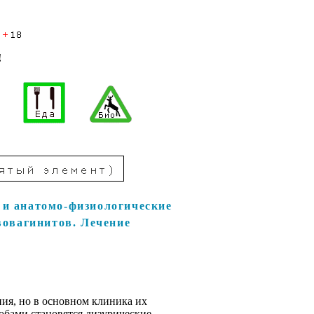
!
 и анатомо-физиологические
овагинитов. Лечение
ия, но в основном клиника их
обами становятся дизурические