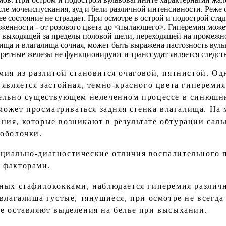
сле мочеиспускания, зуд и бели различной интенсивности. Реже
ее состояние не страдает. При осмотре в острой и подострой ст
женности - от розового цвета до <пылающего>. Гиперемия може
 выходящей за пределы половой щели, переходящей на промежнос
ища и влагалища сочная, может быть выражена пастозность вуль
кретные железы не функционируют и транссудат является следс
мия из разлитой становится очаговой, пятнистой. Од
является застойная, темно-красного цвета гиперемия
тельно существующем нелеченном процессе в синюшн
 может просматриваться задняя стенка влагалища. На
ия, которые возникают в результате обтурации саль
оболочки.
циально-диагностические отличия воспалительного п
 факторами.
ных стафилококками, наблюдается гиперемия различ
 влагалища густые, тянущиеся, при осмотре не всегд
е оставляют выделения на белье при высыхании.