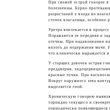
При свежей острой гонорее в
болезненны. Бурно протекаю
разрастаний у входа во влаг
стенок влагалища, особенно 
Уретра вовлекается в процес
Поражаются ее передняя и за
отечны. При надавливании на
вплоть до недержания мочи. 
что клинически выражается в
У старших девочек острая го
преддверия, эндоцервицитами
красные точки. При вагинос
Вокруг наружного зева конту
выделяется гной.
Хроническую гонорею выявля
торпидно текущего и своевре
периодически появляющиеся п