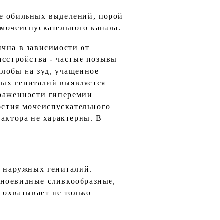
ие обильных выделений, порой
 мочеиспускательного канала.
ична в зависимости от
асстройства - частые позывы
алобы на зуд, учащенное
ных гениталий выявляется
ыраженности гиперемии
ерстия мочеиспускательного
фактора не характерны. В
я наружных гениталий.
гноевидные сливкообразные,
 охватывает не только