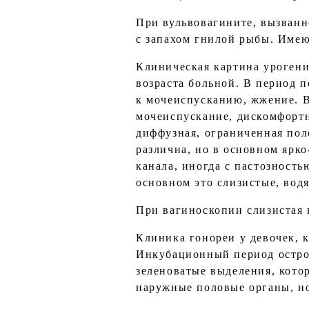
При вульвовагините, вызванн
с запахом гнилой рыбы. Имею
Клиническая картина урогени
возраста больной. В период 
к мочеиспусканию, жжение. В
мочеиспускание, дискомфорт
диффузная, ограниченная пол
различна, но в основном ярк
канала, иногда с пастозност
основном это слизистые, вод
При вагиноскопии слизистая 
Клиника гонореи у девочек, 
Инкубационный период острой
зеленоватые выделения, котор
наружные половые органы, но