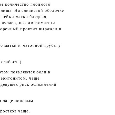
ое количество гнойного
алища. На слизистой оболочке
 шейки матки бледная,
случаев, но симптоматика
онорейный проктит выражен в
о матки и маточной трубы у
слабость).
этом появляются боли в
перитонитом. Чаще
х девушек риск осложнений
в чаще половым.
дростков чаще.