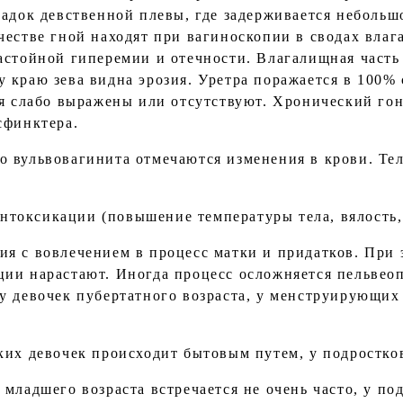
ладок девственной плевы, где задерживается небольш
честве гной находят при вагиноскопии в сводах влаг
астойной гиперемии и отечности. Влагалищная часть
 краю зева видна эрозия. Уретра поражается в 100% 
ия слабо выражены или отсутствуют. Хронический г
сфинктера.
 вульвовагинита отмечаются изменения в крови. Тел
оксикации (повышение температуры тела, вялость, 
я с вовлечением в процесс матки и придатков. При 
ии нарастают. Иногда процесс осложняется пельвео
у девочек пубертатного возраста, у менструирующи
ких девочек происходит бытовым путем, у подростко
младшего возраста встречается не очень часто, у по