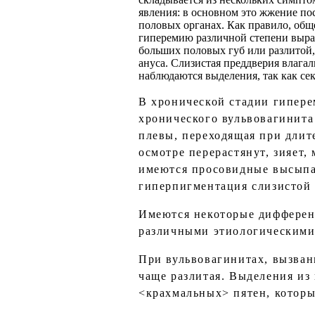
явления: в основном это жжение по
половых органах. Как правило, общ
гиперемию различной степени выра
больших половых губ или разлитой,
ануса. Слизистая преддверия влагал
наблюдаются выделения, так как се
В хронической стадии гипере
хронического вульвовагинита 
плевы, переходящая при дли
осмотре перерастянут, зияет,
имеются просовидные высыпан
гиперпигментация слизистой 
Имеются некоторые дифферен
различными этиологическими
При вульвовагинитах, вызван
чаще разлитая. Выделения из
<крахмальных> пятен, которы