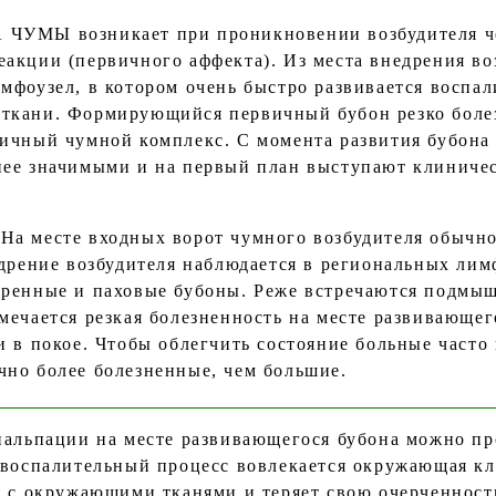
Ы возникает при проникновении возбудителя чер
еакции (первичного аффекта). Из места внедрения во
мфоузел, в котором очень быстро развивается воспал
ткани. Формирующийся первичный бубон резко болез
вичный чумной комплекс. С момента развития бубона
нее значимыми и на первый план выступают клиниче
месте входных ворот чумного возбудителя обычно
едрение возбудителя наблюдается в региональных ли
дренные и паховые бубоны. Реже встречаются подмы
мечается резкая болезненность на месте развивающег
 и в покое. Чтобы облегчить состояние больные час
чно более болезненные, чем большие.
пальпации на месте развивающегося бубона можно п
 воспалительный процесс вовлекается окружающая кл
я с окружающими тканями и теряет свою очерченност