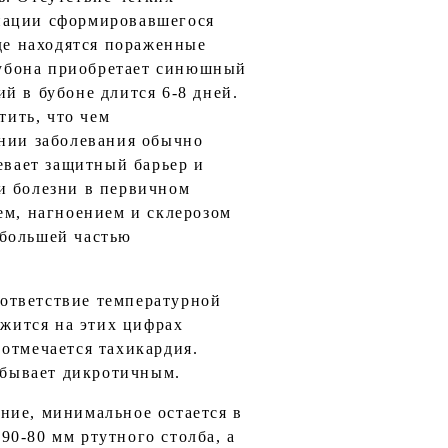
ьпации сформировавшегося
где находятся пораженные
 бубона приобретает синюшный
й в бубоне длится 6-8 дней.
тить, что чем
ении заболевания обычно
евает защитный барьер и
и болезни в первичном
ем, нагноением и склерозом
 большей частью
ответствие температурной
ржится на этих цифрах
отмечается тахикардия.
с бывает дикротичным.
ние, минимальное остается в
0-80 мм ртутного столба, а