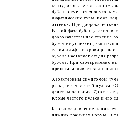
контуров является важным д
бубона отмечается опухоль м
лифатические узлы. Кожа над
оттенок. При доброкачествен
В этой фазе бубон увеличивае
доброкачественнее течение б
бубон не успевает развиться 
током лимфы и крови разноси
бубоне наступает стадия раз
бубона. При своевременно на
приостанавливается и происх
Характерным симптомом чумы
реакции с частотой пульса. О
длительное время. Даже в ст
Кроме частого пульса и его 
Кровяное давление понижаетс
нижних границах нормы. В тя