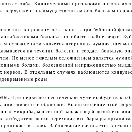
тного столба. Клиническими признаками патологиче
на верхушке с преимущественным ослаблением первог
болевания в прошлом летальность при бубонной форме
 антибиотиками больные погибают крайне редко. Бу
лым осложнением является вторичная чумная пневмон
азывается на течении болезни и создает большую оп
тем. Не менее тяжелым осложнением является чумно
ловными болями, болезненной напряженностью мышц 
х нервов. В отдельных случаях наблюдаются конвул
ждевременные роды.
При первично-септической чуме возбудитель забо
жу или слизистые оболочки. Возникновение этой фор
ного микроба, массивной заражающей дозой его или
х возбудитель легко переходит все барьеры организма
 проникает в кровь. Заболевание начинается внезап