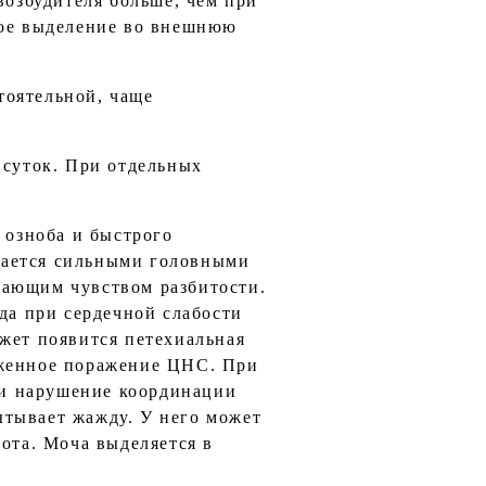
возбудителя больше, чем при
ное выделение во внешнюю
тоятельной, чаще
 суток. При отдельных
с озноба и быстрого
дается сильными головными
тающим чувством разбитости.
да при сердечной слабости
жет появится петехиальная
аженное поражение ЦНС. При
д и нарушение координации
ытывает жажду. У него может
ота. Моча выделяется в