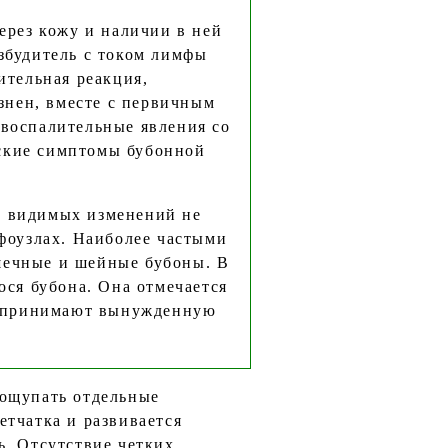
ез кожу и наличии в ней
збудитель с током лимфы
ительная реакция,
нен, вместе с первичным
 воспалительные явления со
ские симптомы бубонной
 видимых изменений не
мфоузлах. Наиболее частыми
шечные и шейные бубоны. В
ося бубона. Она отмечается
то принимают вынужденную
рощупать отдельные
етчатка и развивается
ь. Отсутствие четких