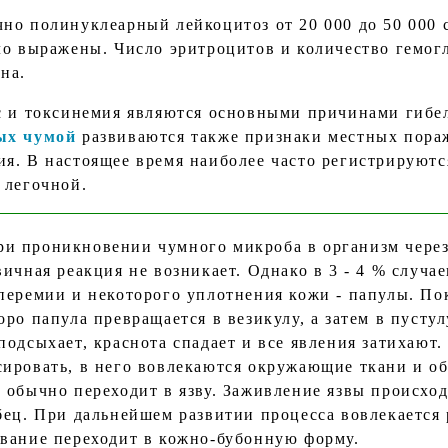
но полинуклеарный лейкоцитоз от 20 000 до 50 000 
ло выражены. Число эритроцитов и количество гемогл
на.
с и токсинемия являются основными причинами гибе
ых чумой
развиваются также признаки местных пора
я. В настоящее время наиболее часто регистрируютс
 легочной.
оникновении чумного микроба в организм через к
вичная реакция не возникает. Однако в 3 - 4 % случ
иперемии и некоторого уплотнения кожи - папулы. П
ро папула превращается в везикулу, а затем в пустул
подсыхает, краснота спадает и все явления затихают
сировать, в него вовлекаются окружающие ткани и о
 обычно переходит в язву. Заживление язвы происход
убец. При дальнейшем развитии процесса вовлекается
евание переходит в кожно-бубонную форму.