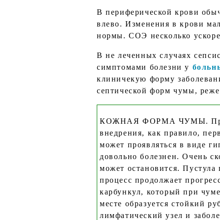
В периферической крови обыч
влево. Изменения в крови ма
нормы. СОЭ несколько ускоре
В не леченных случаях сепси
симптомами болезни у
больн
клиничекую форму заболевани
септической форм чумы, реже
КОЖНАЯ ФОРМА ЧУМЫ. При пр
внедрения, как правило, пер
может проявляться в виде г
довольно болезнен. Очень ско
может остановится. Пустула 
процесс продолжает прогрес
карбункул, который при чуме
месте образуется стойкий р
лимфатический узел и забол