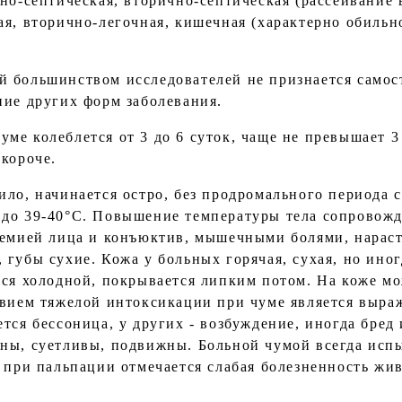
но-септическая, вторично-септическая (рассеивание 
ая, вторично-легочная, кишечная (характерно обиль
 большинством исследователей не признается самос
ние других форм заболевания.
ме колеблется от 3 до 6 суток, чаще не превышает 3
 короче.
вило, начинается остро, без продромального периода 
 до 39-40°С. Повышение температуры тела сопровож
ремией лица и конъюктив, мышечными болями, нарас
губы сухие. Кожа у больных горячая, сухая, но иног
тся холодной, покрывается липким потом. На коже мо
твием тяжелой интоксикации при чуме является выр
ется бессоница, у других - возбуждение, иногда бре
ны, суетливы, подвижны. Больной чумой всегда исп
 при пальпации отмечается слабая болезненность жив