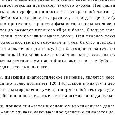
иагностическим признаком чумного бубона. При пал
ягкая по периферии и плотная в центральной части, 
 бубоном натягивается, краснеет, а иногда в центре
ном протекании процесса фаза воспалительных явлени
тся до размеров куриного яйца и более. Следует заме
олезни, тем большим бывает бубон. При тяжелом теч
полностью, так как возбудитель чумы быстро преодол
тся дальше по организму. При благоприятном течени
решения. Последняя может заканчиваться рассасывани
чатом лечении чумы антибиотиками развитие бубона
одит рассасывание его.
, имеющим диагностическое значение, является несо
бычно пульс достигает 120-140 ударов в минуту и де
адии выздоровления уже при нормальной температуре 
слабого наполнения отмечается аритмия, иногда пуль
я, причем снижается в основном максимальное давле
желых случаях максимальное давление снижается до 9