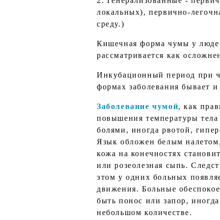
2. Генерализованные - первич
локальных), первично-легочн
среду.)
Кишечная форма чумы у людей
рассматривается как осложне
Инкубационный период при чу
формах заболевания бывает и
Заболевание чумой
, как пра
повышения температуры тела
болями, иногда рвотой, гипе
Язык обложен белым налетом, 
кожа на конечностях станови
или розеолезная сыпь. Следс
этом у одних больных появля
движения. Больные обеспокое
быть понос или запор, иногда
небольшом количестве.