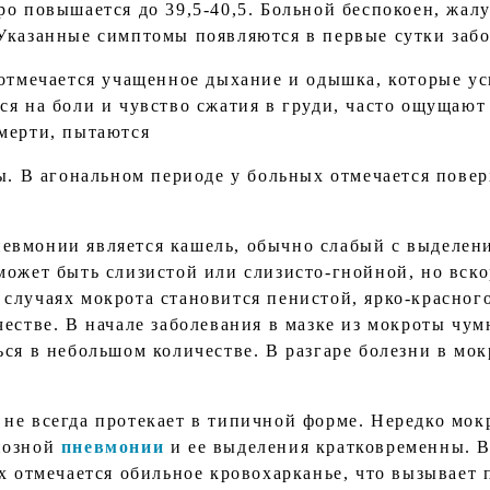
о повышается до 39,5-40,5. Больной беспокоен, жалу
Указанные симптомы появляются в первые сутки забо
 отмечается учащенное дыхание и одышка, которые у
ся на боли и чувство сжатия в груди, часто ощущают
мерти, пытаются
ы. В агональном периоде у больных отмечается повер
вмонии является кашель, обычно слабый с выделени
может быть слизистой или слизисто-гнойной, но вско
случаях мокрота становится пенистой, ярко-красног
честве. В начале заболевания в мазке из мокроты чу
ся в небольшом количестве. В разгаре болезни в мок
не всегда протекает в типичной форме. Нередко мок
позной
пневмонии
и ее выделения кратковременны. В
х отмечается обильное кровохарканье, что вызывает 