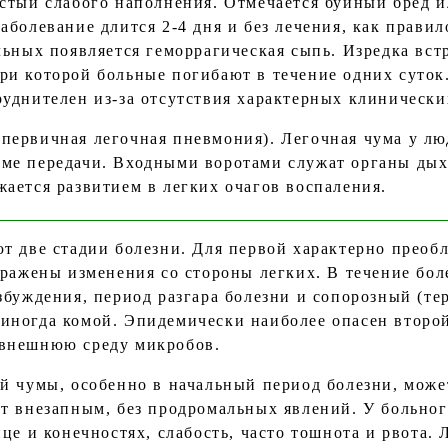
астый слабого наполнения. Отмечается буйный бред и
аболевание длится 2-4 дня и без лечения, как правил
льных появляется геморрагическая сыпь. Изредка вст
ри которой больные погибают в течение одних суто
уднителен из-за отсутствия характерных клинически
ичная легочная пневмония). Легочная чума у люд
ме передачи. Входными воротами служат органы дых
ается развитием в легких очагов воспаления.
т две стадии болезни. Для первой характерно преоб
ыражены изменения со стороны легких. В течение бол
збуждения, период разгара болезни и сопорозный (те
иногда комой. Эпидемически наиболее опасен второ
внешнюю среду микробов.
й чумы, особенно в начальный период болезни, може
т внезапным, без продромальных явлений. У больног
це и конечностях, слабость, часто тошнота и рвота.