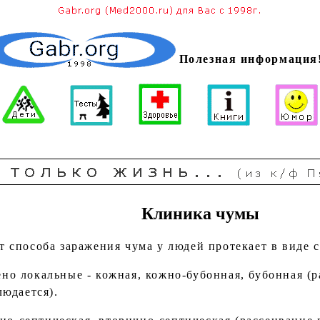
Полезная информация
Клиника чумы
т способа заражения чума у людей протекает в виде
но локальные - кожная, кожно-бубонная, бубонная (
юдается).