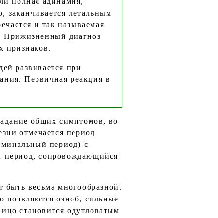
ли полная адинамия,
о, заканчивается летальным
речается и так называемая
к. Прижизненный диагноз
х признаков.
ей развивается при
ания. Первичная реакция в
ладание общих симптомов, во
езни отмечается период
рминальный период) с
й период, сопровождающийся
т быть весьма многообразной.
о появляются озноб, сильные
 Лицо становится одутловатым