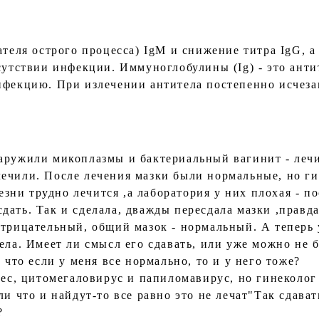
ателя острого процесса) IgM и снижение титра IgG, 
сутствии инфекции. Иммуноглобулины (Ig) - это анти
нфекцию. При излечении антитела постепенно исчезаю
аружили микоплазмы и бактериальный вагинит - леч
ечили. После лечения мазки были нормальные, но гин
лезни трудно лечится ,а лаборатория у них плохая - 
ать. Так и сделала, дважды пересдала мазки ,правда
отрицательный, общий мазок - нормальный. А теперь 
ела. Имеет ли смысл его сдавать, или уже можно не 
 что если у меня все нормально, то и у него тоже?
пес, цитомегаловирус и папиломавирус, но гинеколог 
ли что и найдут-то все равно это не лечат"Так сдават
?