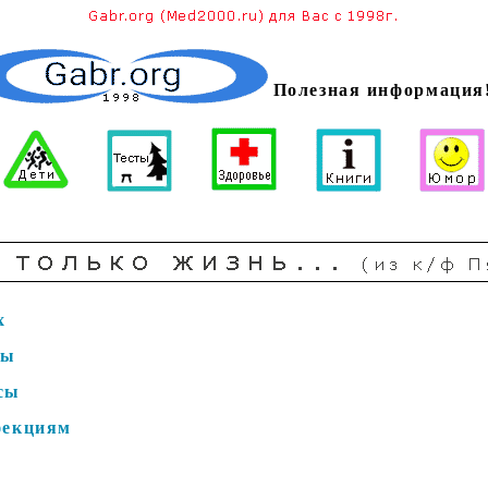
Полезная информация
х
сы
сы
фекциям