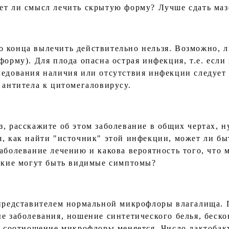
ет ли смысл лечить скрытую форму? Лучше сдать маз
 конца вылечить действительно нельзя. Возможно, 
форму). Для плода опасна острая инфекция, т.е. есл
ледования наличия или отсутствия инфекции следует 
 антитела к цитомегаловирусу.
з, расскажите об этом заболевание в общих чертах, 
я, как найти "источник" этой инфекции, может ли бы
аболевание лечению и какова вероятность того, что 
какие могут быть видимые симптомы?
 представителем нормальной микрофлоры влагалища.
ые заболевания, ношение синтетического белья, беск
.) соотношение микрофлоры меняется. Число лактобак