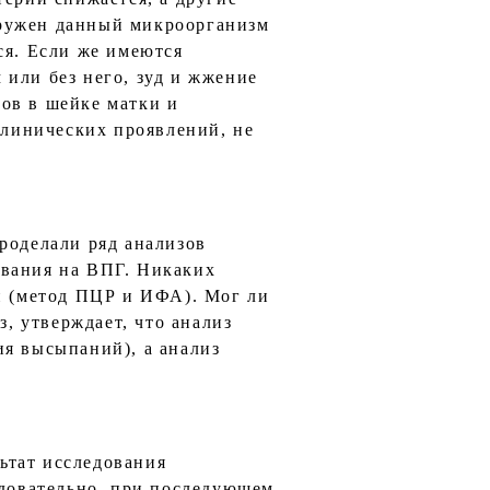
аружен данный микроорганизм
ся. Если же имеются
или без него, зуд и жжение
ов в шейке матки и
клинических проявлений, не
роделали ряд анализов
ования на ВПГ. Никаких
ый (метод ПЦР и ИФА). Мог ли
, утверждает, что анализ
ия высыпаний), а анализ
ьтат исследования
едовательно, при последующем