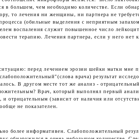
я в большем, чем необходимо количестве. Если обн
ору, то лечения ни женщины, ни партнера не требует
процесса (обильные выделения с неприятным запахом 
телем воспаления служит повышенное число лейкоцит
овести терапию. Лечения партнера, если у него нет 
 ситуацию: перед лечением эрозии шейки матки мне п
лабоположительный"(слова врача) результат исслед
алось. В другом месте тот же анализ - отрицательн
ожительным? Врач, который выполнял первый анализ
 и отрицательным (зависит от наличия или отсутств
ообще не показателен.
ьно более информативен. Слабоположительный резул
вирус обнаружился в очень небольшом количестве. Сл