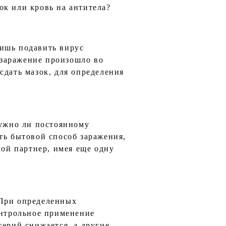
ок или кровь на антитела?
лишь подавить вирус
и заражение произошло во
сдать мазок, для определения
нужно ли постоянному
ть бытовой способ заражения,
мой партнер, имея еще одну
 При определенных
онтрольное применение
терий снижается, а другие