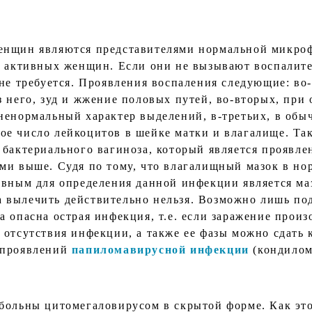
енщин являются представителями нормальной микроф
о активных женщин. Если они не вызывают воспалите
 не требуется. Проявления воспаления следующие: в
 него, зуд и жжение половых путей, во-вторых, при 
ненормальный характер выделений, в-третьих, в обы
е число лейкоцитов в шейке матки и влагалище. Так
 бактериального вагиноза, который является проявле
ми выше. Судя по тому, что влагалищный мазок в нор
ивным для определения данной инфекции является ма
вылечить действительно нельзя. Возможно лишь пода
 опасна острая инфекция, т.е. если заражение прои
отсутствия инфекции, а также ее фазы можно сдать к
т проявлений
папиломавирусной инфекции
(кондилом)
больны цитомегаловирусом в скрытой форме. Как это