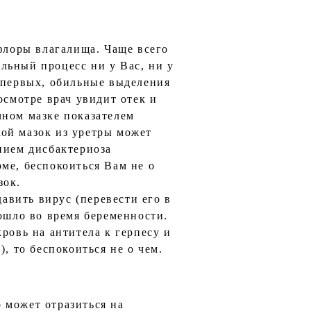
лоры влагалища. Чаще всего
льный процесс ни у Вас, ни у
о-первых, обильные выделения
осмотре врач увидит отек и
чном мазке показателем
ой мазок из уретры может
нием дисбактериоза
ме, беспокоиться Вам не о
зок.
вить вирус (перевести его в
зошло во время беременности.
ровь на антитела к герпесу и
, то беспокоиться не о чем.
 может отразиться на