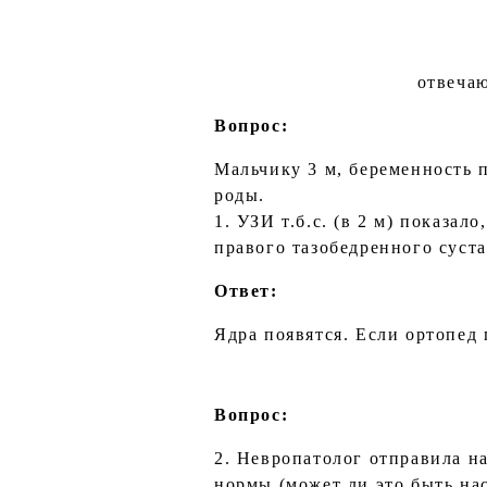
отвечаю
Вопрос:
Мальчику 3 м, беременность 
роды.
1. УЗИ т.б.с. (в 2 м) показал
правого тазобедренного суста
Ответ:
Ядра появятся. Если ортопед 
Вопрос:
2. Невропатолог отправила на
нормы (может ли это быть нас