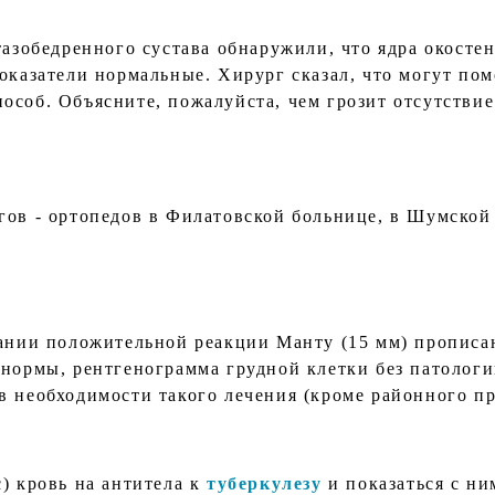
тазобедренного сустава обнаружили, что ядра окосте
оказатели нормальные. Хирург сказал, что могут пом
соб. Объясните, пожалуйста, чем грозит отсутствие 
гов - ортопедов в Филатовской больнице, в Шумско
вании положительной реакции Манту (15 мм) прописан
 нормы, рентгенограмма грудной клетки без патологи
в необходимости такого лечения (кроме районного пр
) кровь на антитела к
туберкулезу
и показаться с ни