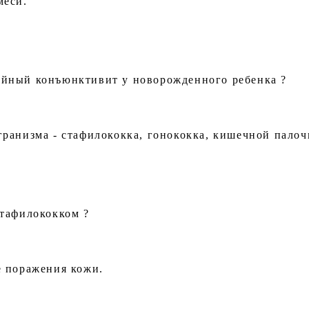
меси.
йный конъюнктивит у новорожденного ребенка ?
ранизма - стафилококка, гонококка, кишечной палоч
тафилококком ?
е поражения кожи.