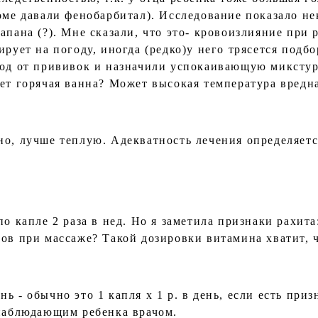
доме давали фенобарбитал). Исследование показало н
апана (?). Мне сказали, что это- кровоизлияние при 
ирует на погоду, иногда (редко)у него трясется подб
вод от прививок и назначили успокаивающую микстур
яет горячая ванна? Может высокая температура вредн
но, лучше теплую. Адекватность лечения определяетс
по капле 2 раза в нед. Но я заметила признаки рахит
вов при массаже? Такой дозировки витамина хватит, 
ь - обычно это 1 капля x 1 р. в день, если есть при
 наблюдающим ребенка врачом.