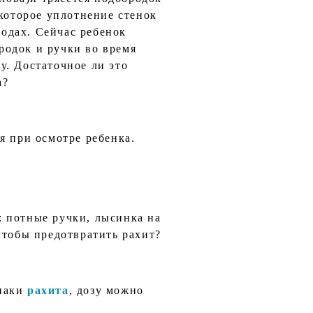
екоторое уплотнение стенок
родах. Сейчас ребенок
ородок и ручки во время
у. Достаточное ли это
а?
я при осмотре ребенка.
а: потные ручки, лысинка на
чтобы предотвратить рахит?
знаки
рахита
, дозу можно