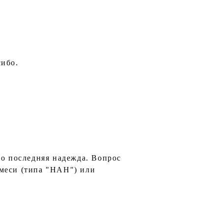
сибо.
то последняя надежда. Вопрос
смеси (типа "НАН") или