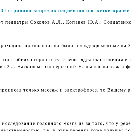
31 страница вопросов пациентов и ответов врачей
т педиатры Соколов А.Л., Копанев Ю.А., Солдатенк
проходила нормально, но были преждевременные на 3
о, что с обеих сторон отсутствуют ядра окостенения и
ва 2 а. Насколько это серьезно? Назначен массаж и ф
прописал только массаж и электрофорез, то Вашему р
 исследование головного мозга из-за того, что у ре
ледственностью, т.к. у отца ребенка тоже большая г