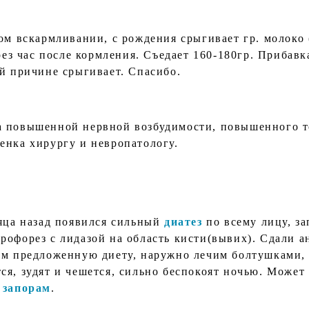
ом вскармливании, с рождения срыгивает гр. молоко 
ерез час после кормления. Съедает 160-180гр. Прибавк
ой причине срыгивает. Спасибо.
а повышенной нервной возбудимости, повышенного т
енка хирургу и невропатологу.
сяца назад появился сильный
диатез
по всему лицу, за
рофорез с лидазой на область кисти(вывих). Сдали а
ем предложенную диету, наружно лечим болтушками,
ся, зудят и чешется, сильно беспокоят ночью. Может
к
запорам
.