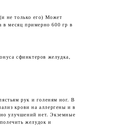
(и не только его) Может
а в месяц примерно 600 гр в
онуса сфинктеров желудка,
пястьям рук и голеням ног. В
нализ крови на аллергены и в
 но улучшений нет. Экземные
 полечить желудок и