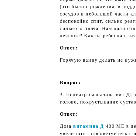
(это было с рождения, в род
сосудов в небольшой части кл
беспокойно спит, сильно реаг
сильного плача. Нам дали от
лечение? Как на ребенка вли
Ответ:
Горячую ванну делать не нуж
Вопрос:
3. Педиатр назначила вит Д2 
голове, похрустывание суста
Ответ:
Доза
витамина Д
400 МЕ в ден
увеличить - посоветуйтесь с