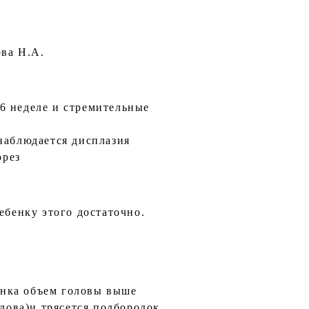
ова Н.А.
6 неделе и стремительные
 наблюдается дисплазия
орез
ебенку этого достаточно.
бенка объем головы выше
олова)и трясется подбородок