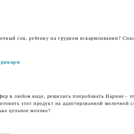
лочный сок, ребенку на грудном вскармливании? Спа
Прикорм
ефир в любом виде, решились попробовать Нарине - э
отовить этот продукт на адаптированной молочной 
ько цельное молоко?