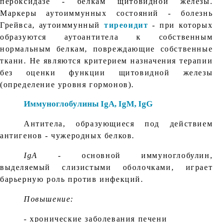
пероксидазе - белкам щитовидной железы.
Маркеры аутоиммунных состояний - болезнь
Грейвса, аутоиммунный
тиреоидит
- при которых
образуются аутоантитела к собственным
нормальным белкам, повреждающие собственные
ткани. Не являются критерием назначения терапии
без оценки функции щитовидной железы
(определение уровня гормонов).
Иммуноглобулины IgA, IgM, IgG
Антитела, образующиеся под действием
антигенов - чужеродных белков.
IgA
- основной иммуноглобулин,
выделяемый слизистыми оболочками, играет
барьерную роль против инфекций.
Повышение:
- хронические заболевания печени