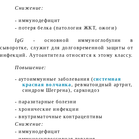
Снижение:
- иммунодефицит
- потеря белка (патология ЖКТ, ожоги)
IgG -
основной иммуноглобулин в
сыворотке, служит для долговременной защиты от
инфекций. Аутоантитела относятся к этому классу.
Повышение:
- аутоиммунные заболевания (
системная
красная волчанка
, ревматоидный артрит,
синдром Шегрена), саркоидоз
- паразитарные болезни
- хронические инфекции
- внутриматочные контрацептивы
Снижение:
- иммунодефицит
- иммуносупрессивная терапия