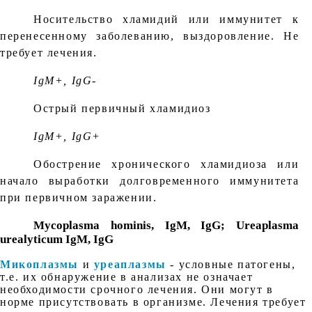
Носительство хламидий или иммунитет к
перенесенному заболеванию, выздоровление. Не
требует лечения.
IgM+, IgG-
Острый первичный хламидиоз
IgM+, IgG+
Обострение хронического хламидиоза или
начало выработки долговременного иммунитета
при первичном заражении.
Mycoplasma hominis, IgМ, IgG; Ureaplasma
urealyticum IgМ, IgG
Микоплазмы
и
уреаплазмы
- условные патогены,
т.е. их обнаружение в анализах не означает
необходимости срочного лечения. Они могут в
норме присутствовать в организме. Лечения требует