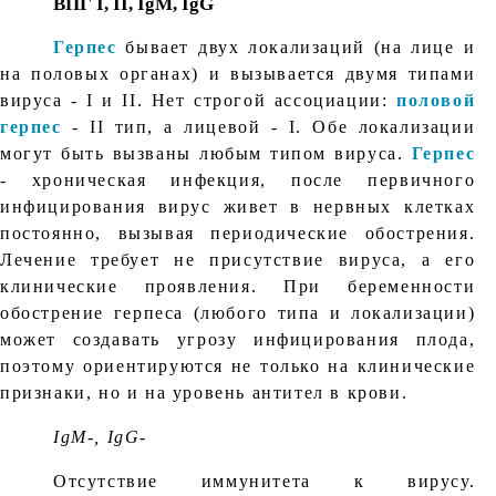
ВПГ I, II, IgM, IgG
Герпес
бывает двух локализаций (на лице и
на половых органах) и вызывается двумя типами
вируса - I и II. Нет строгой ассоциации:
половой
герпес
- II тип, а лицевой - I. Обе локализации
могут быть вызваны любым типом вируса.
Герпес
- хроническая инфекция, после первичного
инфицирования вирус живет в нервных клетках
постоянно, вызывая периодические обострения.
Лечение требует не присутствие вируса, а его
клинические проявления. При беременности
обострение герпеса (любого типа и локализации)
может создавать угрозу инфицирования плода,
поэтому ориентируются не только на клинические
признаки, но и на уровень антител в крови.
IgM-, IgG-
Отсутствие иммунитета к вирусу.