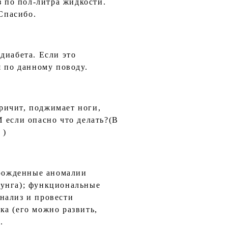
з по пол-литра жидкости.
 Спасибо.
диабета. Если это
я по данному поводу.
кричит, поджимает ноги,
 если опасно что делать?(В
 )
врожденные аномалии
рунга); функциональные
нализ и провести
ка (его можно развить,
.