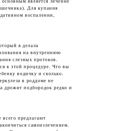
м основным является лечение
шечника). Для купания
судативном воспалении,
оторый я делала
давливания на внутреннюю
ания слезных протоков.
ся к этой процедуре. Что вы
ебенку водичку и сколько.
беркулеза в роддоме не
да дрожит подбородок редко и
е всего предлагают
закончиться самоизлечением.