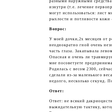
разными наружными средствам
изнутри (т.е. лечение первоп
могут использоваться: лист м
рыхлости и потливости кожи -
Вопрос:
У моей дочки,2х месяцев от р
неоднократно гной очень нез
часть глаза. Закапывала лев
Опасная и очень ли травмиру
мне посоветуете предпринима
Родилась с весом 2300, сейча
сделали из-за маленького вес
недолго, несколько секунд. П
Ответ:
Ответ: не всякий дакриоцист
выжидательную тактику, котор