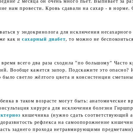
едние 2 месяца он очень много пьет. Выпивает за ра
ие нам провести. Кровь сдавали на сахар - в норме.
ваться у эндокринолога для исключения несахарного 
кже как и
сахарный диабет
, то можно не беспокоитьс
о время всего два раза сходила "по большому" Часто 
ий. Вообще кажется запор. Подскажите это опасно? И
о было светло жёлтого цвета и консистенции сметаны
ебенка в таком возрасте могут быть: анатомические 
онсультация хирурга для исключения болезни Гиршп
актериоз
кишечника (нужно сдать соответствующий а
едоразвитость рефлекса на самоопорожнение кишечни
асть заднего прохода нетравмирующими предметами)