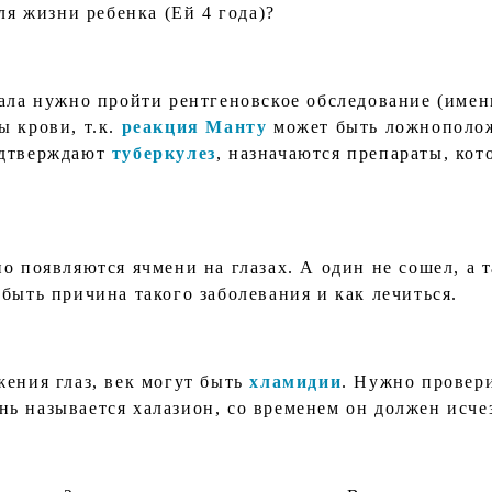
ля жизни ребенка (Ей 4 года)?
ала нужно пройти рентгеновское обследование (именн
ы крови, т.к.
реакция Манту
может быть ложнополож
одтверждают
туберкулез
, назначаются препараты, ко
о появляются ячмени на глазах. А один не сошел, а т
быть причина такого заболевания и как лечиться.
жения глаз, век могут быть
хламидии
. Нужно провери
ь называется халазион, со временем он должен исче