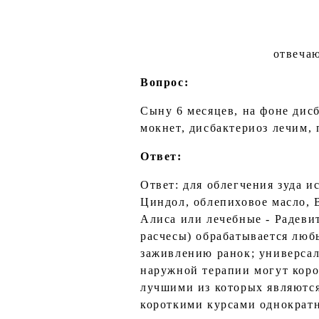
отвечаю
Вопрос:
Сыну 6 месяцев, на фоне дисб
мокнет, дисбактериоз лечим,
Ответ:
Ответ: для облегчения зуда и
Циндол, облепиховое масло, В
Алиса или лечебные - Радеви
расчесы) обрабатывается люб
заживлению ранок; универса
наружной терапии могут коро
лучшими из которых являются
короткими курсами однократн