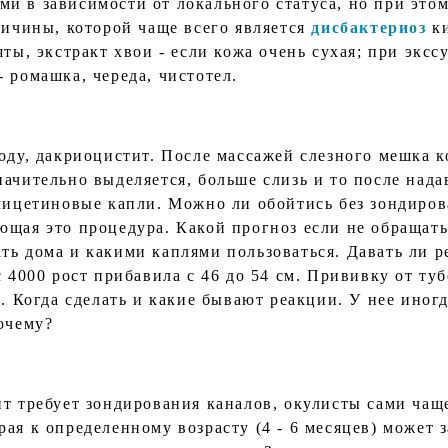
и в зависимости от локального статуса, но при это
ричины, которой чаще всего является
дисбактериоз
ки
яты, экстракт хвои - если кожа очень сухая; при экс
 ромашка, череда, чистотел.
оду, дакриоцистит. После массажей слезного мешка к
начительно выделяется, больше слизь и то после на
омицетиновые капли. Можно ли обойтись без зондиров
ющая это процедура. Какой прогноз если не обращать
ть дома и какими каплями пользоваться. Давать ли р
с 4000 рост прибавила с 46 до 54 см. Прививку от ту
а. Когда сделать и какие бывают реакции. У нее иног
очему?
ит требует зондирования каналов, окулисты сами чащ
ая к определенному возрасту (4 - 6 месяцев) может 