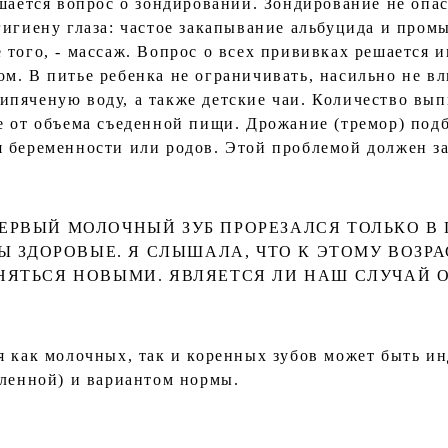
ешается вопрос о зондировании. Зондирование не оп
гигиену глаза: частое закапывание альбуцида и про
 того, - массаж. Вопрос о всех прививках решается 
м. В питье ребенка не ограничивать, насильно не в
пяченую воду, а также детские чаи. Количество вы
е от объема съеденной пищи. Дрожание (тремор) подб
 беременности или родов. Этой проблемой должен за
РВЫЙ МОЛОЧНЫЙ ЗУБ ПРОРЕЗАЛСЯ ТОЛЬКО В Г
Ы ЗДОРОВЫЕ. Я СЛЫШАЛА, ЧТО К ЭТОМУ ВОЗР
НЯТЬСЯ НОВЫМИ. ЯВЛЯЕТСЯ ЛИ НАШ СЛУЧАЙ 
я как молочных, так и коренных зубов может быть и
вленной) и вариантом нормы.