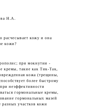
ова Н.А.
о расчесывает кожу и она
ие кожи?
прополис; при мокнутии -
е кремы, такие как Тик-Так,
поврежденная кожа (трещины,
способствует более быстрому
 при неэффективности
оваться гормональные кремы,
зование гормональных мазей
е разных участков кожи