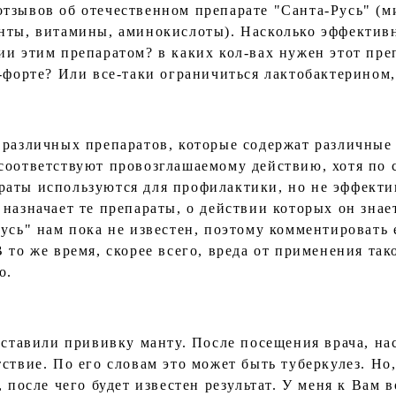
тзывов об отечественном препарате "Санта-Русь" (м
нты, витамины, аминокислоты). Насколько эффективн
и этим препаратом? в каких кол-вах нужен этот преп
-форте? Или все-таки ограничиться лактобактерином,
 различных препаратов, которые содержат различные
соответствуют провозглашаемому действию, хотя по 
раты используются для профилактики, но не эффект
 назначает те препараты, о действии которых он знае
Русь" нам пока не известен, поэтому комментировать
 то же время, скорее всего, вреда от применения тако
о.
 ставили прививку манту. После посещения врача, на
ствие. По его словам это может быть туберкулез. Но,
 после чего будет известен результат. У меня к Вам в