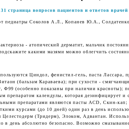
31 страница вопросов пациентов и ответов врачей
т педиатры Соколов А.Л., Копанев Ю.А., Солдатенк
актериоза - атопический дерматит, мальчик постоянн
 подскажите какими мазями можно облегчить состоян
спользуются Циндол, фенистил-гель, паста Лассара, 
итаон (бальзам Караваева); при сухости - смягчающи
т, Ф99 (особенно показаны при наличии красноты); 
ым препаратом календулы, которая дезинфицирует и 
льными препаратами являются пасты АСD, Скин-кап;
ткими курсами (до 10 дней) один раз в день использ
 Целестодерм (Тридерм), Элоком, Адвантан. Исполь
о в день абсолютно безопасно. Возможно смазывани