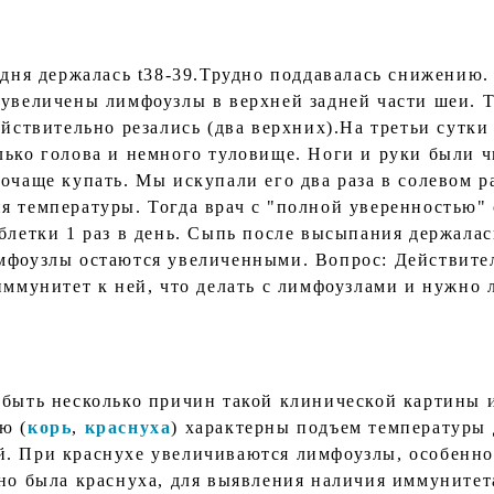
 дня держалась t38-39.Трудно поддавалась снижению.
 увеличены лимфоузлы в верхней задней части шеи. Т
ействительно резались (два верхних).На третьи сутки 
лько голова и немного туловище. Ноги и руки были ч
почаще купать. Мы искупали его два раза в солевом 
 температуры. Тогда врач с "полной уверенностью" с
блетки 1 раз в день. Сыпь после высыпания держалас
мфоузлы остаются увеличенными. Вопрос: Действител
иммунитет к ней, что делать с лимфоузлами и нужно 
 быть несколько причин такой клинической картины 
ю (
корь
,
краснуха
) характерны подъем температуры 
й. При краснухе увеличиваются лимфоузлы, особенно
но была краснуха, для выявления наличия иммунитета